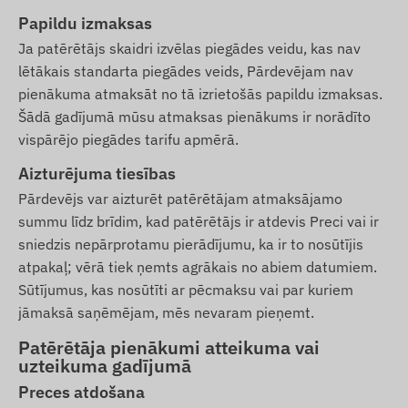
Papildu izmaksas
Ja patērētājs skaidri izvēlas piegādes veidu, kas nav
lētākais standarta piegādes veids, Pārdevējam nav
pienākuma atmaksāt no tā izrietošās papildu izmaksas.
Šādā gadījumā mūsu atmaksas pienākums ir norādīto
vispārējo piegādes tarifu apmērā.
Aizturējuma tiesības
Pārdevējs var aizturēt patērētājam atmaksājamo
summu līdz brīdim, kad patērētājs ir atdevis Preci vai ir
sniedzis nepārprotamu pierādījumu, ka ir to nosūtījis
atpakaļ; vērā tiek ņemts agrākais no abiem datumiem.
Sūtījumus, kas nosūtīti ar pēcmaksu vai par kuriem
jāmaksā saņēmējam, mēs nevaram pieņemt.
Patērētāja pienākumi atteikuma vai
uzteikuma gadījumā
Preces atdošana