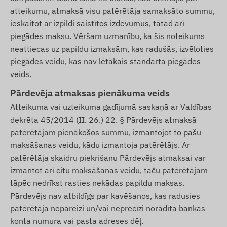
atteikumu, atmaksā visu patērētāja samaksāto summu,
ieskaitot ar izpildi saistītos izdevumus, tātad arī
piegādes maksu. Vēršam uzmanību, ka šis noteikums
neattiecas uz papildu izmaksām, kas radušās, izvēloties
piegādes veidu, kas nav lētākais standarta piegādes
veids.
Pārdevēja atmaksas pienākuma veids
Atteikuma vai uzteikuma gadījumā saskaņā ar Valdības
dekrēta 45/2014 (II. 26.) 22. § Pārdevējs atmaksā
patērētājam pienākošos summu, izmantojot to pašu
maksāšanas veidu, kādu izmantoja patērētājs. Ar
patērētāja skaidru piekrišanu Pārdevējs atmaksai var
izmantot arī citu maksāšanas veidu, taču patērētājam
tāpēc nedrīkst rasties nekādas papildu maksas.
Pārdevējs nav atbildīgs par kavēšanos, kas radusies
patērētāja nepareizi un/vai neprecīzi norādīta bankas
konta numura vai pasta adreses dēļ.