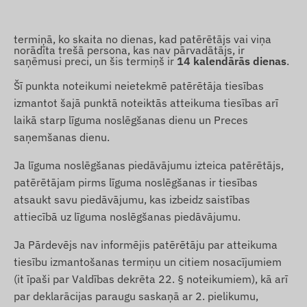
termiņā, ko skaita no dienas, kad patērētājs vai viņa
norādīta trešā persona, kas nav pārvadātājs, ir
saņēmusi preci, un šis termiņš ir
14 kalendārās dienas
.
Šī punkta noteikumi neietekmē patērētāja tiesības
izmantot šajā punktā noteiktās atteikuma tiesības arī
laikā starp līguma noslēgšanas dienu un Preces
saņemšanas dienu.
Ja līguma noslēgšanas piedāvājumu izteica patērētājs,
patērētājam pirms līguma noslēgšanas ir tiesības
atsaukt savu piedāvājumu, kas izbeidz saistības
attiecībā uz līguma noslēgšanas piedāvājumu.
Ja Pārdevējs nav informējis patērētāju par atteikuma
tiesību izmantošanas termiņu un citiem nosacījumiem
(it īpaši par Valdības dekrēta 22. § noteikumiem), kā arī
par deklarācijas paraugu saskaņā ar 2. pielikumu,