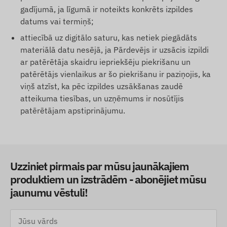
gadījumā, ja līgumā ir noteikts konkrēts izpildes
datums vai termiņš;
attiecībā uz digitālo saturu, kas netiek piegādāts
materiālā datu nesējā, ja Pārdevējs ir uzsācis izpildi
ar patērētāja skaidru iepriekšēju piekrišanu un
patērētājs vienlaikus ar šo piekrišanu ir paziņojis, ka
viņš atzīst, ka pēc izpildes uzsākšanas zaudē
atteikuma tiesības, un uzņēmums ir nosūtījis
patērētājam apstiprinājumu.
Uzziniet pirmais par mūsu jaunākajiem
produktiem un izstrādēm - abonējiet mūsu
jaunumu vēstuli!