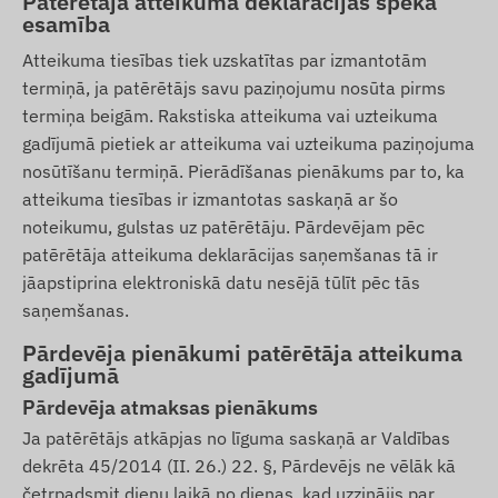
Patērētāja atteikuma deklarācijas spēkā
esamība
Atteikuma tiesības tiek uzskatītas par izmantotām
termiņā, ja patērētājs savu paziņojumu nosūta pirms
termiņa beigām. Rakstiska atteikuma vai uzteikuma
gadījumā pietiek ar atteikuma vai uzteikuma paziņojuma
nosūtīšanu termiņā. Pierādīšanas pienākums par to, ka
atteikuma tiesības ir izmantotas saskaņā ar šo
noteikumu, gulstas uz patērētāju. Pārdevējam pēc
patērētāja atteikuma deklarācijas saņemšanas tā ir
jāapstiprina elektroniskā datu nesējā tūlīt pēc tās
saņemšanas.
Pārdevēja pienākumi patērētāja atteikuma
gadījumā
Pārdevēja atmaksas pienākums
Ja patērētājs atkāpjas no līguma saskaņā ar Valdības
dekrēta 45/2014 (II. 26.) 22. §, Pārdevējs ne vēlāk kā
četrpadsmit dienu laikā no dienas, kad uzzinājis par