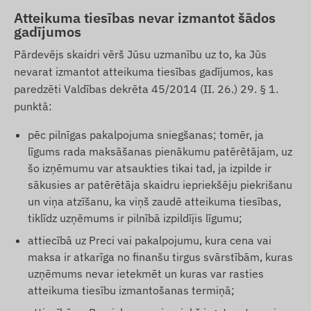
Atteikuma tiesības nevar izmantot šādos
gadījumos
Pārdevējs skaidri vērš Jūsu uzmanību uz to, ka Jūs
nevarat izmantot atteikuma tiesības gadījumos, kas
paredzēti Valdības dekrēta 45/2014 (II. 26.) 29. § 1.
punktā:
pēc pilnīgas pakalpojuma sniegšanas; tomēr, ja
līgums rada maksāšanas pienākumu patērētājam, uz
šo izņēmumu var atsaukties tikai tad, ja izpilde ir
sākusies ar patērētāja skaidru iepriekšēju piekrišanu
un viņa atzīšanu, ka viņš zaudē atteikuma tiesības,
tiklīdz uzņēmums ir pilnībā izpildījis līgumu;
attiecībā uz Preci vai pakalpojumu, kura cena vai
maksa ir atkarīga no finanšu tirgus svārstībām, kuras
uzņēmums nevar ietekmēt un kuras var rasties
atteikuma tiesību izmantošanas termiņā;