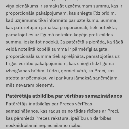
viņa pienākums ir samaksāt uzņēmumam summu, kas ir
proporcionāla pakalpojumam, kas sniegts līdz brīdim,
kad uzņēmums tika informēts par uzteikumu. Summa,
kas patērētājam jāmaksā proporcionāli, tiek noteikta,
pamatojoties uz līgumā noteikto kopējo pretizpildes
summu, ieskaitot nodokli. Ja patērētājs pierāda, ka šādā
veidā noteiktā kopējā summa ir pārmērīgi augsta,
proporcionālā summa tiek aprēķināta, pamatojoties uz
tirgus vērtību pakalpojumiem, kas sniegti līdz līguma
izbeigšanas brīdim. Lūdzu, ņemiet vērā, ka Preci, kas
atdota ar pēcmaksu vai par kuru jāmaksā saņēmējam,
mēs nevaram pieņemt.
Patērētāja atbildība par vērtības samazināšanos
Patērētājs ir atbildīgs par Preces vērtības
samazināšanos, kas radusies no tādas rīcības ar Preci,
kas pārsniedz Preces rakstura, īpašību un darbības
noskaidrošanai nepieciešamo rīcību.