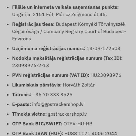
Filiāle un interneta veikala saņemšanas punkts:
Ungārija, 2151 Fót, Móricz Zsigmond út 45.
Reģistrācijas tiesa:
Budapest Környéki Törvényszék
Cégbírósága / Company Registry Court of Budapest-
Environs
Uzņēmuma reģistrācijas numurs:
13-09-172503
Nodokļu maksātāja reģistrācijas numurs (Tax ID):
23098976-2-13
PVN reģistrācijas numurs (VAT ID):
HU23098976
Likumiskais pārstāvis:
Horváth Zoltán
Tālrunis:
+36 70 333 3525
E-pasts:
info@gpstrackershop.lv
Tīmekļa vietne:
gpstrackershop.lv
OTP Bank BIC/SWIFT:
OTPV-HU-HB
OTP Bank IBAN (HUF):
HU88 1171 4006 2044