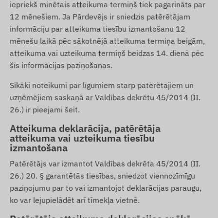
iepriekš minētais atteikuma termiņš tiek pagarināts par
12 mēnešiem. Ja Pārdevējs ir sniedzis patērētājam
informāciju par atteikuma tiesību izmantošanu 12
mēnešu laikā pēc sākotnējā atteikuma termiņa beigām,
atteikuma vai uzteikuma termiņš beidzas 14. dienā pēc
šīs informācijas paziņošanas.
Sīkāki noteikumi par līgumiem starp patērētājiem un
uzņēmējiem saskaņā ar Valdības dekrētu 45/2014 (II.
26.) ir pieejami
šeit
.
Atteikuma deklarācija, patērētāja
atteikuma vai uzteikuma tiesību
izmantošana
Patērētājs var izmantot Valdības dekrēta 45/2014 (II.
26.) 20. § garantētās tiesības, sniedzot viennozīmīgu
paziņojumu par to vai izmantojot deklarācijas paraugu,
ko var lejupielādēt arī tīmekļa vietnē.