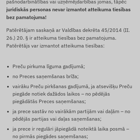
pašnodarbinātības vai uzņēmējdarbības jomas, tāpēc
juridiskās personas nevar izmantot atteikuma tiesības
bez pamatojuma!
Patērētājam saskaņā ar Valdības dekrēta 45/2014 (II.
26.) 20. § ir atteikuma tiesības bez pamatojuma.
Patērētājs var izmantot atteikuma tiesības:
Preču pirkuma līguma gadījumā;
no Preces saņemšanas brīža;
vairāku Preču pirkšanas gadījumā, ja atsevišķu Preču
piegāde notiek dažādos laikos – no pēdējās
piegādātās Preces saņemšanas;
ja prece sastāv no vairākām partijām vai daļām – no
pēdējās partijas vai daļas saņemšanas;
ja prece ir regulāri jāpiegādā noteiktā laika posmā –
no pirmās piegādes saņemšanas;