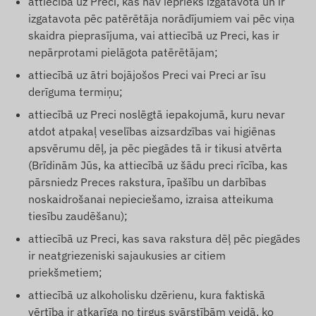
attiecībā uz Preci, kas nav iepriekš izgatavota un ir
izgatavota pēc patērētāja norādījumiem vai pēc viņa
skaidra pieprasījuma, vai attiecībā uz Preci, kas ir
nepārprotami pielāgota patērētājam;
attiecībā uz ātri bojājošos Preci vai Preci ar īsu
derīguma termiņu;
attiecībā uz Preci noslēgtā iepakojumā, kuru nevar
atdot atpakaļ veselības aizsardzības vai higiēnas
apsvērumu dēļ, ja pēc piegādes tā ir tikusi atvērta
(Brīdinām Jūs, ka attiecībā uz šādu preci rīcība, kas
pārsniedz Preces rakstura, īpašību un darbības
noskaidrošanai nepieciešamo, izraisa atteikuma
tiesību zaudēšanu);
attiecībā uz Preci, kas sava rakstura dēļ pēc piegādes
ir neatgriezeniski sajaukusies ar citiem
priekšmetiem;
attiecībā uz alkoholisku dzērienu, kura faktiskā
vērtība ir atkarīga no tirgus svārstībām veidā, ko