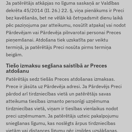
Ja patērētājs atkāpjas no līguma saskaņā ar Valdības
dekrēta 45/2014 (II. 26.) 22. §, viņa pienākums ir Preci
bez kavēšanās, bet ne vēlāk kā četrpadsmit dienu laikā
pēc paziņojuma par atteikumu, nosūtīt atpakaļ vai nodot
Pārdevējam vai Pārdevēja pilnvarotai personai Preces
pieņemšanai. Atdošana tiek uzskatīta par veiktu
termiņā, ja patērētājs Preci nosūta pirms termiņa
beigām.
Tiešo izmaksu segšana saistībā ar Preces
atdošanu
Patērētājs sedz tiešās Preces atdošanas izmaksas.
Prece ir jāsūta uz Pārdevēja adresi. Ja Pārdevējs Preci
pārdod arī tirdzniecības vietā un patērētājs savas
atteikuma tiesības izmanto personīgi uzņēmuma
tirdzniecības vietā, viņam ir tiesības vienlaikus nodot
preci uzņēmumam. Ja patērētājs uzteic pakalpojumu
sniegšanas līgumu, kas noslēgts ārpus tirdzniecības
vietām vai distances līgumu pēc izpildes uzsākšanas,