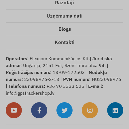
Razotaji
Uzņēmuma dati
Blogs
Kontakti
Operators
: Flexcom Kommunikációs Kft.|
Juridiskā
adrese
: Ungārija, 2151 Fót, Szent Imre utca 94. |
Reģistrācijas numurs
: 13-09-172503 |
Nodokļu
numurs
: 23098976-2-13 |
PVN numurs
: HU23098976
|
Telefona numurs
: +36 70 3333 525 |
E-mail
:
info@gpstrackershop.lv