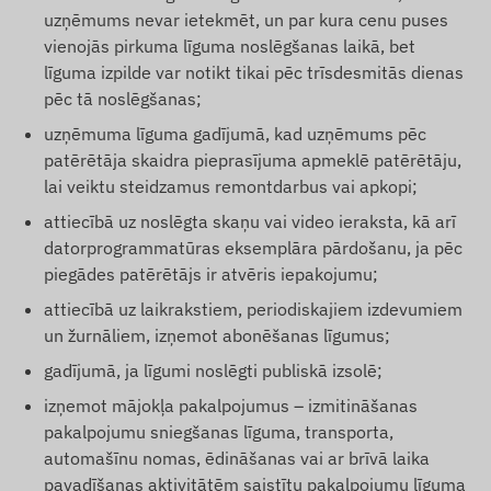
uzņēmums nevar ietekmēt, un par kura cenu puses
vienojās pirkuma līguma noslēgšanas laikā, bet
līguma izpilde var notikt tikai pēc trīsdesmitās dienas
pēc tā noslēgšanas;
uzņēmuma līguma gadījumā, kad uzņēmums pēc
patērētāja skaidra pieprasījuma apmeklē patērētāju,
lai veiktu steidzamus remontdarbus vai apkopi;
attiecībā uz noslēgta skaņu vai video ieraksta, kā arī
datorprogrammatūras eksemplāra pārdošanu, ja pēc
piegādes patērētājs ir atvēris iepakojumu;
attiecībā uz laikrakstiem, periodiskajiem izdevumiem
un žurnāliem, izņemot abonēšanas līgumus;
gadījumā, ja līgumi noslēgti publiskā izsolē;
izņemot mājokļa pakalpojumus – izmitināšanas
pakalpojumu sniegšanas līguma, transporta,
automašīnu nomas, ēdināšanas vai ar brīvā laika
pavadīšanas aktivitātēm saistītu pakalpojumu līguma