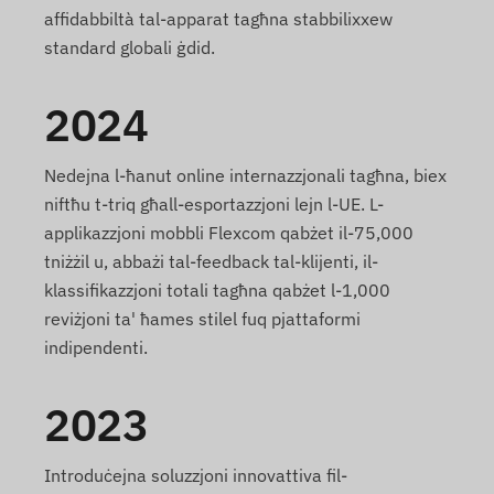
affidabbiltà tal-apparat tagħna stabbilixxew
standard globali ġdid.
2024
Nedejna l-ħanut online internazzjonali tagħna, biex
niftħu t-triq għall-esportazzjoni lejn l-UE. L-
applikazzjoni mobbli Flexcom qabżet il-75,000
tniżżil u, abbażi tal-feedback tal-klijenti, il-
klassifikazzjoni totali tagħna qabżet l-1,000
reviżjoni ta' ħames stilel fuq pjattaformi
indipendenti.
2023
Introduċejna soluzzjoni innovattiva fil-