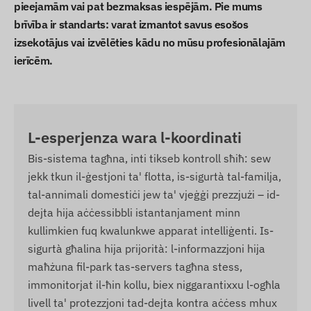
pieejamām vai pat bezmaksas iespējām. Pie mums
brīvība ir standarts: varat izmantot savus esošos
izsekotājus vai izvēlēties kādu no mūsu profesionālajām
ierīcēm.
L-esperjenza wara l-koordinati
Bis-sistema tagħna, inti tikseb kontroll sħiħ: sew
jekk tkun il-ġestjoni ta' flotta, is-sigurtà tal-familja,
tal-annimali domestiċi jew ta' vjeġġi prezzjużi – id-
dejta hija aċċessibbli istantanjament minn
kullimkien fuq kwalunkwe apparat intelliġenti. Is-
sigurtà għalina hija prijorità: l-informazzjoni hija
maħżuna fil-park tas-servers tagħna stess,
immonitorjat il-ħin kollu, biex niggarantixxu l-ogħla
livell ta' protezzjoni tad-dejta kontra aċċess mhux