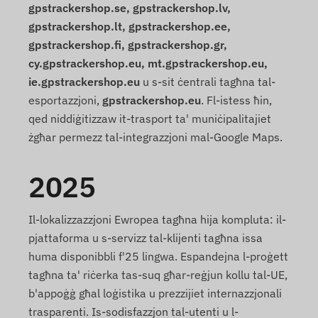
gpstrackershop.se, gpstrackershop.lv,
gpstrackershop.lt, gpstrackershop.ee,
gpstrackershop.fi, gpstrackershop.gr,
cy.gpstrackershop.eu, mt.gpstrackershop.eu,
ie.gpstrackershop.eu
u s-sit ċentrali tagħna tal-
esportazzjoni,
gpstrackershop.eu
. Fl-istess ħin,
qed niddiġitizzaw it-trasport ta' muniċipalitajiet
żgħar permezz tal-integrazzjoni mal-Google Maps.
2025
Il-lokalizzazzjoni Ewropea tagħna hija kompluta: il-
pjattaforma u s-servizz tal-klijenti tagħna issa
huma disponibbli f'25 lingwa. Espandejna l-proġett
tagħna ta' riċerka tas-suq għar-reġjun kollu tal-UE,
b'appoġġ għal loġistika u prezzijiet internazzjonali
trasparenti. Is-sodisfazzjon tal-utenti u l-