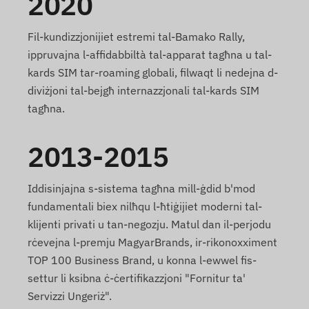
2020
Fil-kundizzjonijiet estremi tal-Bamako Rally,
ippruvajna l-affidabbiltà tal-apparat tagħna u tal-
kards SIM tar-roaming globali, filwaqt li nedejna d-
diviżjoni tal-bejgħ internazzjonali tal-kards SIM
tagħna.
2013-2015
Iddisinjajna s-sistema tagħna mill-ġdid b'mod
fundamentali biex nilħqu l-ħtiġijiet moderni tal-
klijenti privati u tan-negozju. Matul dan il-perjodu
rċevejna l-premju MagyarBrands, ir-rikonoxximent
TOP 100 Business Brand, u konna l-ewwel fis-
settur li ksibna ċ-ċertifikazzjoni "Fornitur ta'
Servizzi Ungeriż".