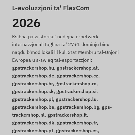
L-evoluzzjoni ta' FlexCom
2026
Ksibna pass storiku: nedejna n-netwerk
internazzjonali tagħna ta' 27+1 dominju biex
naqdu b'mod lokali lil kull Stat Membru tal-Unjoni
Ewropea u s-swieq tal-esportazzjoni:
gpstrackershop.hu, gpstrackershop.at,
gpstrackershop.de, gpstrackershop.cz,
gpstrackershop.hr, gpstrackershop.ro,
gpstrackershop.sk, gpstrackershop.si,
gpstrackershop.pl, gpstrackershop.lu,
gpstrackershop.be, gpstrackershop.bg, gps-
trackershop.nl, gpstrackershop.it,
gpstrackershop.dk, gpstrackershop.fr,
gpstrackershop.pt, gpstrackershop.es,