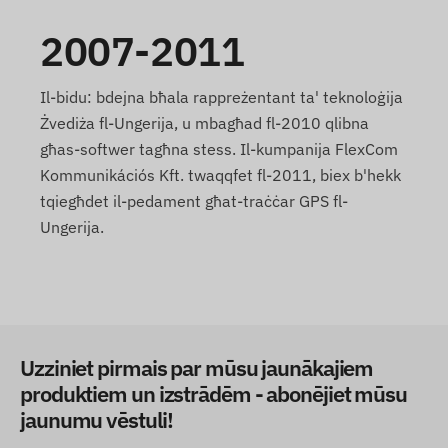
2007-2011
Il-bidu: bdejna bħala rappreżentant ta' teknoloġija
Żvediża fl-Ungerija, u mbagħad fl-2010 qlibna
għas-softwer tagħna stess. Il-kumpanija FlexCom
Kommunikációs Kft. twaqqfet fl-2011, biex b'hekk
tqiegħdet il-pedament għat-traċċar GPS fl-
Ungerija.
Uzziniet pirmais par mūsu jaunākajiem
produktiem un izstrādēm - abonējiet mūsu
jaunumu vēstuli!