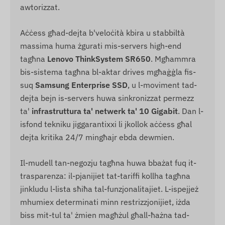
awtorizzat.
Aċċess għad-dejta b'veloċità kbira u stabbiltà
massima huma żgurati mis-servers high-end
tagħna
Lenovo ThinkSystem SR650
. Mgħammra
bis-sistema tagħna bl-aktar drives mgħaġġla fis-
suq
Samsung Enterprise SSD
, u l-moviment tad-
dejta bejn is-servers huwa sinkronizzat permezz
ta'
infrastruttura ta' netwerk ta' 10 Gigabit
. Dan l-
isfond tekniku jiggarantixxi li jkollok aċċess għal
dejta kritika 24/7 mingħajr ebda dewmien.
Il-mudell tan-negozju tagħna huwa bbażat fuq it-
trasparenza: il-pjanijiet tat-tariffi kollha tagħna
jinkludu l-lista sħiħa tal-funzjonalitajiet. L-ispejjeż
mhumiex determinati minn restrizzjonijiet, iżda
biss mit-tul ta' żmien magħżul għall-ħażna tad-