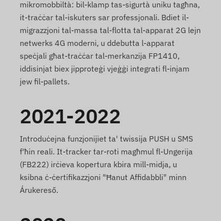
mikromobbiltà: bil-klamp tas-sigurtà uniku tagħna,
it-traċċar tal-iskuters sar professjonali. Bdiet il-
migrazzjoni tal-massa tal-flotta tal-apparat 2G lejn
netwerks 4G moderni, u ddebutta l-apparat
speċjali għat-traċċar tal-merkanzija FP1410,
iddisinjat biex jipproteġi vjeġġi integrati fl-injam
jew fil-pallets.
2021-2022
Introduċejna funzjonijiet ta' twissija PUSH u SMS
f'ħin reali. It-tracker tar-roti magħmul fl-Ungerija
(FB222) irċieva kopertura kbira mill-midja, u
ksibna ċ-ċertifikazzjoni "Ħanut Affidabbli" minn
Árukereső.