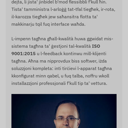
dejta, li jista' jinbidel b'mod flessibbli f'kull ħin.
Tista' tamministra l-arloġġ tat-tfal tiegħek, ir-rota,
il-karozza tiegħek jew saħansitra flotta ta'
makkinarju tqil fuq interface waħda.
L-impenn tagħna għall-kwalità huwa ggwidat mis-
sistema tagħna ta' ġestjoni tal-kwalità
ISO
9001:2015
u l-feedback kontinwu mill-klijenti
tagħna. Aħna ma nipprovdux biss softwer, iżda
soluzzjoni kompleta: inti tirċievi l-apparat tagħna
kkonfigurat minn qabel, u fuq talba, noffru wkoll
installazzjoni professjonali f'kull tip ta' vettura.