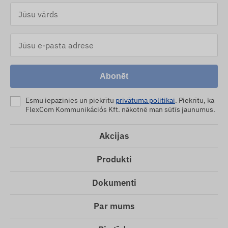
Abonēt
Esmu iepazinies un piekrītu
privātuma politikai
. Piekrītu, ka
FlexCom Kommunikációs Kft. nākotnē man sūtīs jaunumus.
Akcijas
Produkti
Dokumenti
Par mums