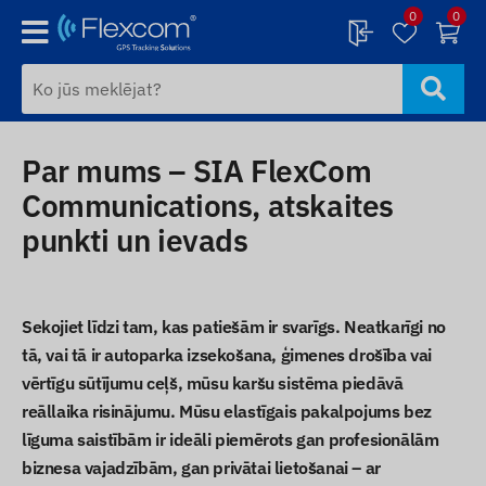
0
0
Par mums – SIA FlexCom
Communications, atskaites
punkti un ievads
Sekojiet līdzi tam, kas patiešām ir svarīgs. Neatkarīgi no
tā, vai tā ir autoparka izsekošana, ģimenes drošība vai
vērtīgu sūtījumu ceļš, mūsu karšu sistēma piedāvā
reāllaika risinājumu
. Mūsu elastīgais pakalpojums
bez
līguma saistībām
ir ideāli piemērots gan profesionālām
biznesa vajadzībām, gan privātai lietošanai – ar