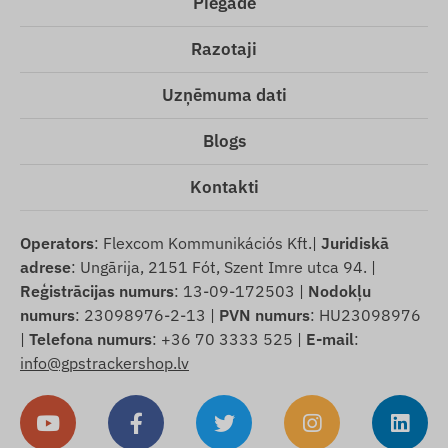
Piegāde
Razotaji
Uzņēmuma dati
Blogs
Kontakti
Operators
: Flexcom Kommunikációs Kft.|
Juridiskā
adrese
: Ungārija, 2151 Fót, Szent Imre utca 94. |
Reģistrācijas numurs
: 13-09-172503 |
Nodokļu
numurs
: 23098976-2-13 |
PVN numurs
: HU23098976
|
Telefona numurs
: +36 70 3333 525 |
E-mail
:
info@gpstrackershop.lv