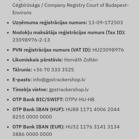
Cégbírósága / Company Registry Court of Budapest-
Environs
Uzņēmuma reģistrācijas numurs:
13-09-172503
Nodokļu maksātāja reģistrācijas numurs (Tax ID):
23098976-2-13
PVN reģistrācijas numurs (VAT ID):
HU23098976
Likumiskais pārstāvis:
Horváth Zoltán
Tālrunis:
+36 70 333 3525
E-pasts:
info@gpstrackershop.lv
Tīmekļa vietne:
gpstrackershop.lv
OTP Bank BIC/SWIFT:
OTPV-HU-HB
OTP Bank IBAN (HUF):
HU88 1171 4006 2044
8255 0000 0000
OTP Bank IBAN (EUR):
HU32 1176 3141 3134
3886 0000 0000