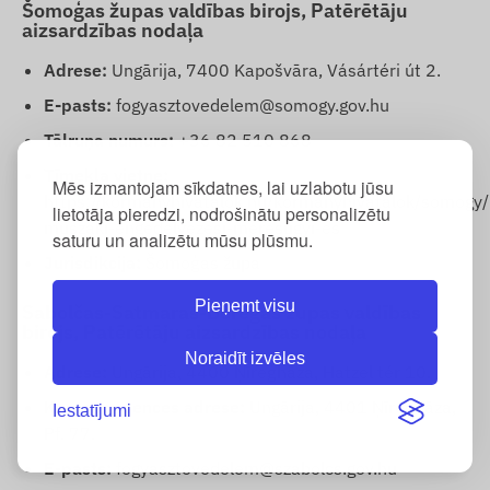
Šomoģas župas valdības birojs, Patērētāju
aizsardzības nodaļa
Adrese:
Ungārija, 7400 Kapošvāra, Vásártéri út 2.
E-pasts:
fogyasztovedelem@somogy.gov.hu
Tālruņa numurs:
+36 82 510 868
Tīmekļa vietne:
Mēs izmantojam sīkdatnes, lai uzlabotu jūsu
https://kormanyhivatalok.hu/kormanyhivatalok/somogy/
lietotāja pieredzi, nodrošinātu personalizētu
muszaki-engedelyezesi-meresugyi-es
saturu un analizētu mūsu plūsmu.
Jurisdikcija:
Šomoģas župa
Pieņemt visu
Sabolčas-Satmaras-Beregas župas valdības
birojs, Patērētāju aizsardzības nodaļa
Noraidīt izvēles
Adrese:
Ungārija, 4400 Ņīreģhāza, Hatzel tér 10.
Korespondences adrese:
Ungārija, 4401 Ņīreģhāza,
Iestatījumi
Pf. 77.
E-pasts:
fogyasztovedelem@szabolcs.gov.hu