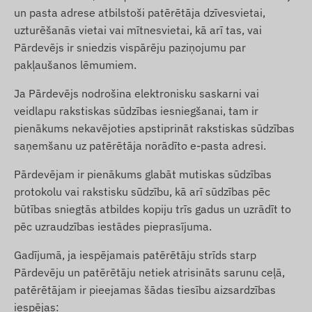
un pasta adrese atbilstoši patērētāja dzīvesvietai,
uzturēšanās vietai vai mītnesvietai, kā arī tas, vai
Pārdevējs ir sniedzis vispārēju paziņojumu par
pakļaušanos lēmumiem.
Ja Pārdevējs nodrošina elektronisku saskarni vai
veidlapu rakstiskas sūdzības iesniegšanai, tam ir
pienākums nekavējoties apstiprināt rakstiskas sūdzības
saņemšanu uz patērētāja norādīto e-pasta adresi.
Pārdevējam ir pienākums glabāt mutiskas sūdzības
protokolu vai rakstisku sūdzību, kā arī sūdzības pēc
būtības sniegtās atbildes kopiju trīs gadus un uzrādīt to
pēc uzraudzības iestādes pieprasījuma.
Gadījumā, ja iespējamais patērētāju strīds starp
Pārdevēju un patērētāju netiek atrisināts sarunu ceļā,
patērētājam ir pieejamas šādas tiesību aizsardzības
iespējas: