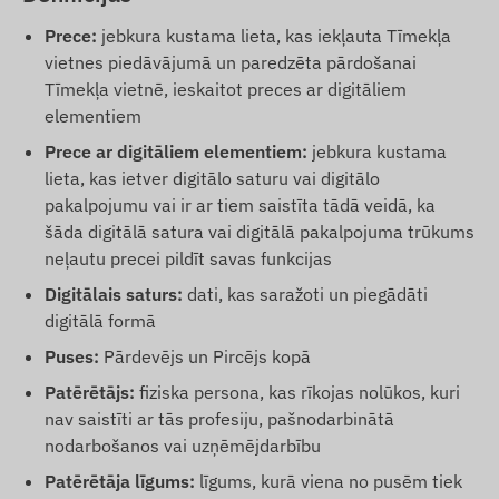
Prece:
jebkura kustama lieta, kas iekļauta Tīmekļa
vietnes piedāvājumā un paredzēta pārdošanai
Tīmekļa vietnē, ieskaitot preces ar digitāliem
elementiem
Prece ar digitāliem elementiem:
jebkura kustama
lieta, kas ietver digitālo saturu vai digitālo
pakalpojumu vai ir ar tiem saistīta tādā veidā, ka
šāda digitālā satura vai digitālā pakalpojuma trūkums
neļautu precei pildīt savas funkcijas
Digitālais saturs:
dati, kas saražoti un piegādāti
digitālā formā
Puses:
Pārdevējs un Pircējs kopā
Patērētājs:
fiziska persona, kas rīkojas nolūkos, kuri
nav saistīti ar tās profesiju, pašnodarbinātā
nodarbošanos vai uzņēmējdarbību
Patērētāja līgums:
līgums, kurā viena no pusēm tiek