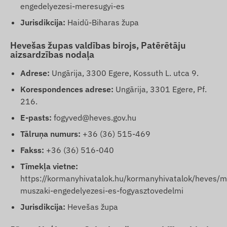
engedelyezesi-meresugyi-es
Jurisdikcija:
Haidū-Biharas župa
Hevešas župas valdības birojs, Patērētāju
aizsardzības nodaļa
Adrese:
Ungārija, 3300 Egere, Kossuth L. utca 9.
Korespondences adrese:
Ungārija, 3301 Egere, Pf.
216.
E-pasts:
fogyved@heves.gov.hu
Tālruņa numurs:
+36 (36) 515-469
Fakss:
+36 (36) 516-040
Tīmekļa vietne:
https://kormanyhivatalok.hu/kormanyhivatalok/heves/m
muszaki-engedelyezesi-es-fogyasztovedelmi
Jurisdikcija:
Hevešas župa