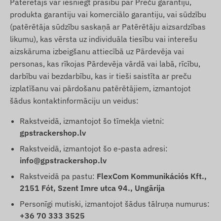
Patērētājs var iesniegt prasību par Preču garantiju,
produkta garantiju vai komerciālo garantiju, vai sūdzību
(patērētāja sūdzību saskaņā ar Patērētāju aizsardzības
likumu), kas vērsta uz individuāla tiesību vai interešu
aizskāruma izbeigšanu attiecībā uz Pārdevēja vai
personas, kas rīkojas Pārdevēja vārdā vai labā, rīcību,
darbību vai bezdarbību, kas ir tieši saistīta ar preču
izplatīšanu vai pārdošanu patērētājiem, izmantojot
šādus kontaktinformāciju un veidus:
Rakstveidā, izmantojot šo tīmekļa vietni:
gpstrackershop.lv
Rakstveidā, izmantojot šo e-pasta adresi:
info@gpstrackershop.lv
Rakstveidā pa pastu:
FlexCom Kommunikációs Kft.,
2151 Fót, Szent Imre utca 94., Ungārija
Personīgi mutiski, izmantojot šādus tālruņa numurus:
+36 70 333 3525