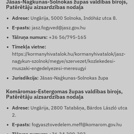
Jāsas-Naģkunas-Solnokas župas valdības birojs,
Patērētāju aizsardzības nodaļa
Adrese:
Ungārija, 5000 Solnoka, Indóház utca 8.
E-pasts:
jasz.fogyved@jasz.gov.hu
Tālruņa numurs:
+36 56/795-165
Tīmekļa vietne:
https://kormanyhivatalok.hu/kormanyhivatalok/jasz-
nagykun-szolnok/megye/szervezet/kozlekedesi-
muszaki-engedelyezesi-meresugyi
Jurisdikcija:
Jāsas-Naģkunas-Solnokas župa
Komāromas-Estergomas župas valdības birojs,
Patērētāju aizsardzības nodaļa
Adrese:
Ungārija, 2800 Tatabāņa, Bárdos László utca
2.
E-pasts:
fogyasztovedelem.meff@komarom.gov.hu