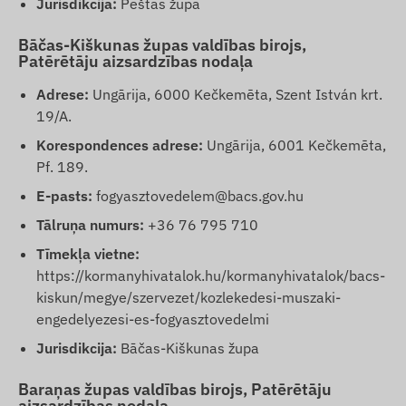
Jurisdikcija:
Peštas župa
Bāčas-Kiškunas župas valdības birojs,
Patērētāju aizsardzības nodaļa
Adrese:
Ungārija, 6000 Kečkemēta, Szent István krt.
19/A.
Korespondences adrese:
Ungārija, 6001 Kečkemēta,
Pf. 189.
E-pasts:
fogyasztovedelem@bacs.gov.hu
Tālruņa numurs:
+36 76 795 710
Tīmekļa vietne:
https://kormanyhivatalok.hu/kormanyhivatalok/bacs-
kiskun/megye/szervezet/kozlekedesi-muszaki-
engedelyezesi-es-fogyasztovedelmi
Jurisdikcija:
Bāčas-Kiškunas župa
Baraņas župas valdības birojs, Patērētāju
aizsardzības nodaļa