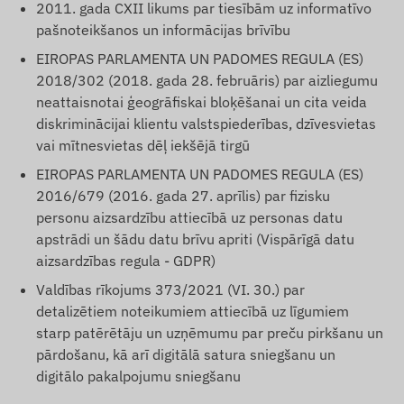
2011. gada CXII likums par tiesībām uz informatīvo
pašnoteikšanos un informācijas brīvību
EIROPAS PARLAMENTA UN PADOMES REGULA (ES)
2018/302 (2018. gada 28. februāris) par aizliegumu
neattaisnotai ģeogrāfiskai bloķēšanai un cita veida
diskriminācijai klientu valstspiederības, dzīvesvietas
vai mītnesvietas dēļ iekšējā tirgū
EIROPAS PARLAMENTA UN PADOMES REGULA (ES)
2016/679 (2016. gada 27. aprīlis) par fizisku
personu aizsardzību attiecībā uz personas datu
apstrādi un šādu datu brīvu apriti (Vispārīgā datu
aizsardzības regula - GDPR)
Valdības rīkojums 373/2021 (VI. 30.) par
detalizētiem noteikumiem attiecībā uz līgumiem
starp patērētāju un uzņēmumu par preču pirkšanu un
pārdošanu, kā arī digitālā satura sniegšanu un
digitālo pakalpojumu sniegšanu