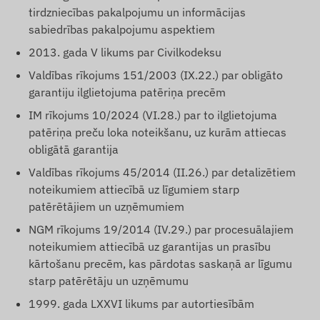
tirdzniecības pakalpojumu un informācijas
sabiedrības pakalpojumu aspektiem
2013. gada V likums par Civilkodeksu
Valdības rīkojums 151/2003 (IX.22.) par obligāto
garantiju ilglietojuma patēriņa precēm
IM rīkojums 10/2024 (VI.28.) par to ilglietojuma
patēriņa preču loka noteikšanu, uz kurām attiecas
obligātā garantija
Valdības rīkojums 45/2014 (II.26.) par detalizētiem
noteikumiem attiecībā uz līgumiem starp
patērētājiem un uzņēmumiem
NGM rīkojums 19/2014 (IV.29.) par procesuālajiem
noteikumiem attiecībā uz garantijas un prasību
kārtošanu precēm, kas pārdotas saskaņā ar līgumu
starp patērētāju un uzņēmumu
1999. gada LXXVI likums par autortiesībām