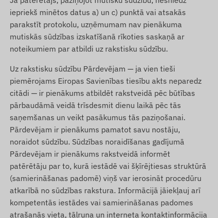
Ja patērētājs, paziņojot mutisku sūdzību, nesniedz
iepriekš minētos datus a) un c) punktā vai atsakās
parakstīt protokolu, uzņēmumam nav pienākuma
mutiskās sūdzības izskatīšanā rīkoties saskaņā ar
noteikumiem par atbildi uz rakstisku sūdzību.
Uz rakstisku sūdzību Pārdevējam — ja vien tieši
piemērojams Eiropas Savienības tiesību akts neparedz
citādi — ir pienākums atbildēt rakstveidā pēc būtības
pārbaudāmā veidā trīsdesmit dienu laikā pēc tās
saņemšanas un veikt pasākumus tās paziņošanai.
Pārdevējam ir pienākums pamatot savu nostāju,
noraidot sūdzību. Sūdzības noraidīšanas gadījumā
Pārdevējam ir pienākums rakstveidā informēt
patērētāju par to, kurā iestādē vai šķīrējtiesas struktūrā
(samierināšanas padomē) viņš var ierosināt procedūru
atkarībā no sūdzības rakstura. Informācijā jāiekļauj arī
kompetentās iestādes vai samierināšanas padomes
atrašanās vieta, tālruņa un interneta kontaktinformācija