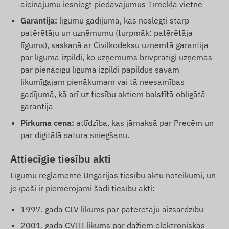
aicinājumu iesniegt piedāvājumus Tīmekļa vietnē
Garantija:
līgumu gadījumā, kas noslēgti starp
patērētāju un uzņēmumu (turpmāk: patērētāja
līgums), saskaņā ar Civilkodeksu uzņemtā garantija
par līguma izpildi, ko uzņēmums brīvprātīgi uzņemas
par pienācīgu līguma izpildi papildus savam
likumīgajam pienākumam vai tā neesamības
gadījumā, kā arī uz tiesību aktiem balstītā obligātā
garantija
Pirkuma cena:
atlīdzība, kas jāmaksā par Precēm un
par digitālā satura sniegšanu.
Attiecīgie tiesību akti
Līgumu reglamentē Ungārijas tiesību aktu noteikumi, un
jo īpaši ir piemērojami šādi tiesību akti:
1997. gada CLV likums par patērētāju aizsardzību
2001. gada CVIII likums par dažiem elektroniskās