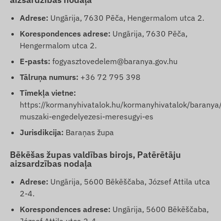
Adrese:
Ungārija, 7630 Pēča, Hengermalom utca 2.
Korespondences adrese:
Ungārija, 7630 Pēča,
Hengermalom utca 2.
E-pasts:
fogyasztovedelem@baranya.gov.hu
Tālruņa numurs:
+36 72 795 398
Tīmekļa vietne:
https://kormanyhivatalok.hu/kormanyhivatalok/baranya
muszaki-engedelyezesi-meresugyi-es
Jurisdikcija:
Baraņas župa
Bēkēšas župas valdības birojs, Patērētāju
aizsardzības nodaļa
Adrese:
Ungārija, 5600 Bēkēščaba, József Attila utca
2-4.
Korespondences adrese:
Ungārija, 5600 Bēkēščaba,