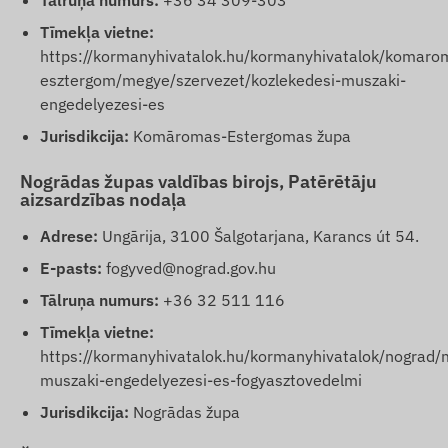
Tālruņa numurs:
+36 34 309-303
Tīmekļa vietne:
https://kormanyhivatalok.hu/kormanyhivatalok/komaro
esztergom/megye/szervezet/kozlekedesi-muszaki-
engedelyezesi-es
Jurisdikcija:
Komāromas-Estergomas župa
Nogrādas župas valdības birojs, Patērētāju
aizsardzības nodaļa
Adrese:
Ungārija, 3100 Šalgotarjana, Karancs út 54.
E-pasts:
fogyved@nograd.gov.hu
Tālruņa numurs:
+36 32 511 116
Tīmekļa vietne:
https://kormanyhivatalok.hu/kormanyhivatalok/nograd/
muszaki-engedelyezesi-es-fogyasztovedelmi
Jurisdikcija:
Nogrādas župa