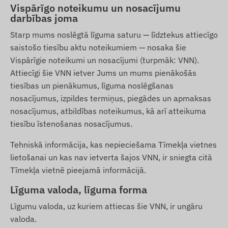
Vispārīgo noteikumu un nosacījumu
darbības joma
Starp mums noslēgtā līguma saturu — līdztekus attiecīgo
saistošo tiesību aktu noteikumiem — nosaka šie
Vispārīgie noteikumi un nosacījumi (turpmāk: VNN).
Attiecīgi šie VNN ietver Jums un mums pienākošās
tiesības un pienākumus, līguma noslēgšanas
nosacījumus, izpildes termiņus, piegādes un apmaksas
nosacījumus, atbildības noteikumus, kā arī atteikuma
tiesību īstenošanas nosacījumus.
Tehniskā informācija, kas nepieciešama Tīmekļa vietnes
lietošanai un kas nav ietverta šajos VNN, ir sniegta citā
Tīmekļa vietnē pieejamā informācijā.
Līguma valoda, līguma forma
Līgumu valoda, uz kuriem attiecas šie VNN, ir ungāru
valoda.