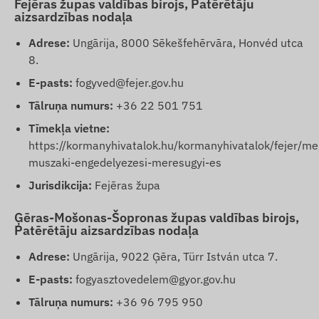
Fejēras župas valdības birojs, Patērētāju
aizsardzības nodaļa
Adrese:
Ungārija, 8000 Sēkešfehērvāra, Honvéd utca
8.
E-pasts:
fogyved@fejer.gov.hu
Tālruņa numurs:
+36 22 501 751
Tīmekļa vietne:
https://kormanyhivatalok.hu/kormanyhivatalok/fejer/me
muszaki-engedelyezesi-meresugyi-es
Jurisdikcija:
Fejēras župa
Ģēras-Mošonas-Šopronas župas valdības birojs,
Patērētāju aizsardzības nodaļa
Adrese:
Ungārija, 9022 Ģēra, Türr István utca 7.
E-pasts:
fogyasztovedelem@gyor.gov.hu
Tālruņa numurs:
+36 96 795 950