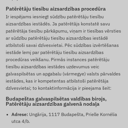
Patērētāju tiesību aizsardzības procedūra
Ir iespējams iesniegt sūdzību patērētāju tiesību
aizsardzības iestādēs. Ja patērētājs konstatē savu
patērētāja tiesību pārkāpumu, viņam ir tiesības vērsties
ar sūdzību patērētāju tiesību aizsardzības iestādē
atbilstoši savai dzīvesvietai. Pēc sūdzības izvērtēšanas
iestāde lemj par patērētāju tiesību aizsardzības
procedūras veikšanu. Pirmās instances patērētāju
tiesību aizsardzības iestādes uzdevumus veic
galvaspilsētas un apgabalu (vármegye) valsts pārvaldes
iestādes, kas ir kompetentas atbilstoši patērētāja
dzīvesvietai; to kontaktinformācija ir pieejama šeit:
Budapeštas galvaspilsētas valdības birojs,
Patērētāju aizsardzības galvenā nodaļa
Adrese:
Ungārija, 1117 Budapešta, Prielle Kornélia
utca 4/b.