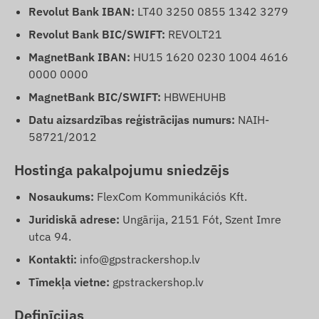
Revolut Bank IBAN:
LT40 3250 0855 1342 3279
Revolut Bank BIC/SWIFT:
REVOLT21
MagnetBank IBAN:
HU15 1620 0230 1004 4616
0000 0000
MagnetBank BIC/SWIFT:
HBWEHUHB
Datu aizsardzības reģistrācijas numurs:
NAIH-
58721/2012
Hostinga pakalpojumu sniedzējs
Nosaukums:
FlexCom Kommunikációs Kft.
Juridiskā adrese:
Ungārija, 2151 Fót, Szent Imre
utca 94.
Kontakti:
info@gpstrackershop.lv
Tīmekļa vietne:
gpstrackershop.lv
Definīcijas