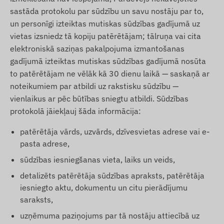
sastāda protokolu par sūdzību un savu nostāju par to,
un personīgi izteiktas mutiskas sūdzības gadījumā uz
vietas izsniedz tā kopiju patērētājam; tālruņa vai cita
elektroniskā saziņas pakalpojuma izmantošanas
gadījumā izteiktas mutiskas sūdzības gadījumā nosūta
to patērētājam ne vēlāk kā 30 dienu laikā — saskaņā ar
noteikumiem par atbildi uz rakstisku sūdzību —
vienlaikus ar pēc būtības sniegtu atbildi. Sūdzības
protokolā jāiekļauj šāda informācija:
patērētāja vārds, uzvārds, dzīvesvietas adrese vai e-
pasta adrese,
sūdzības iesniegšanas vieta, laiks un veids,
detalizēts patērētāja sūdzības apraksts, patērētāja
iesniegto aktu, dokumentu un citu pierādījumu
saraksts,
uzņēmuma paziņojums par tā nostāju attiecībā uz