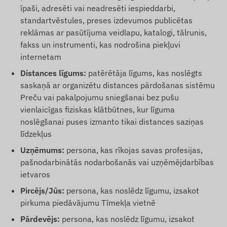
īpaši, adresēti vai neadresēti iespieddarbi,
standartvēstules, preses izdevumos publicētas
reklāmas ar pasūtījuma veidlapu, katalogi, tālrunis,
fakss un instrumenti, kas nodrošina piekļuvi
internetam
Distances līgums:
patērētāja līgums, kas noslēgts
saskaņā ar organizētu distances pārdošanas sistēmu
Preču vai pakalpojumu sniegšanai bez pušu
vienlaicīgas fiziskas klātbūtnes, kur līguma
noslēgšanai puses izmanto tikai distances saziņas
līdzekļus
Uzņēmums:
persona, kas rīkojas savas profesijas,
pašnodarbinātās nodarbošanās vai uzņēmējdarbības
ietvaros
Pircējs/Jūs:
persona, kas noslēdz līgumu, izsakot
pirkuma piedāvājumu Tīmekļa vietnē
Pārdevējs:
persona, kas noslēdz līgumu, izsakot