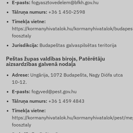
E-pasts:
fogyasztovedelem@bfkh.gov.hu
Tālruņa numurs:
+36 1 450-2598
Tīmekļa vietne:
https://kormanyhivatalok.hu/kormanyhivatalok/budapes
foosztaly
Jurisdikcija:
Budapeštas galvaspilsētas teritorija
Peštas župas valdības birojs, Patērētāju
aizsardzības galvenā nodaļa
Adrese:
Ungārija, 1072 Budapešta, Nagy Diófa utca
10-12.
E-pasts:
fogyved@pest.gov.hu
Tālruņa numurs:
+36 1 459 4843
Tīmekļa vietne:
https://kormanyhivatalok.hu/kormanyhivatalok/pest/me
foosztaly