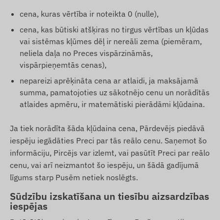
cena, kuras vērtība ir noteikta 0 (nulle),
cena, kas būtiski atšķiras no tirgus vērtības un kļūdas
vai sistēmas kļūmes dēļ ir nereāli zema (piemēram,
neliela daļa no Preces vispārzināmās,
vispārpieņemtās cenas),
nepareizi aprēķināta cena ar atlaidi, ja maksājamā
summa, pamatojoties uz sākotnējo cenu un norādītās
atlaides apmēru, ir matemātiski pierādāmi kļūdaina.
Ja tiek norādīta šāda kļūdaina cena, Pārdevējs piedāvā
iespēju iegādāties Preci par tās reālo cenu. Saņemot šo
informāciju, Pircējs var izlemt, vai pasūtīt Preci par reālo
cenu, vai arī neizmantot šo iespēju, un šādā gadījumā
līgums starp Pusēm netiek noslēgts.
Sūdzību izskatīšana un tiesību aizsardzības
iespējas