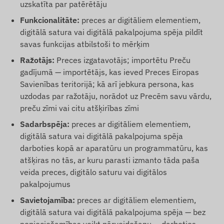
uzskatīta par patērētāju
Funkcionalitāte:
preces ar digitāliem elementiem,
digitālā satura vai digitālā pakalpojuma spēja pildīt
savas funkcijas atbilstoši to mērķim
Ražotājs:
Preces izgatavotājs; importētu Preču
gadījumā — importētājs, kas ieved Preces Eiropas
Savienības teritorijā; kā arī jebkura persona, kas
uzdodas par ražotāju, norādot uz Precēm savu vārdu,
preču zīmi vai citu atšķirības zīmi
Sadarbspēja:
preces ar digitāliem elementiem,
digitālā satura vai digitālā pakalpojuma spēja
darboties kopā ar aparatūru un programmatūru, kas
atšķiras no tās, ar kuru parasti izmanto tāda paša
veida preces, digitālo saturu vai digitālos
pakalpojumus
Savietojamība:
preces ar digitāliem elementiem,
digitālā satura vai digitālā pakalpojuma spēja — bez