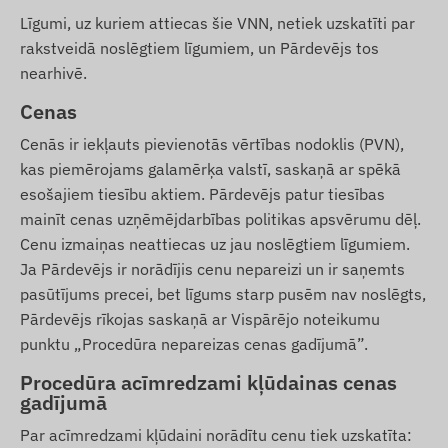
Līgumi, uz kuriem attiecas šie VNN, netiek uzskatīti par
rakstveidā noslēgtiem līgumiem, un Pārdevējs tos
nearhivē.
Cenas
Cenās ir iekļauts pievienotās vērtības nodoklis (PVN),
kas piemērojams galamērķa valstī, saskaņā ar spēkā
esošajiem tiesību aktiem. Pārdevējs patur tiesības
mainīt cenas uzņēmējdarbības politikas apsvērumu dēļ.
Cenu izmaiņas neattiecas uz jau noslēgtiem līgumiem.
Ja Pārdevējs ir norādījis cenu nepareizi un ir saņemts
pasūtījums precei, bet līgums starp pusēm nav noslēgts,
Pārdevējs rīkojas saskaņā ar Vispārējo noteikumu
punktu „Procedūra nepareizas cenas gadījumā”.
Procedūra acīmredzami kļūdainas cenas
gadījumā
Par acīmredzami kļūdaini norādītu cenu tiek uzskatīta: