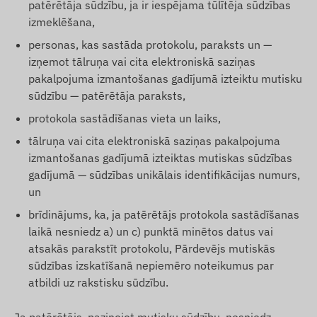
patērētāja sūdzību, ja ir iespējama tūlītēja sūdzības
izmeklēšana,
personas, kas sastāda protokolu, paraksts un —
izņemot tālruņa vai cita elektroniskā saziņas
pakalpojuma izmantošanas gadījumā izteiktu mutisku
sūdzību — patērētāja paraksts,
protokola sastādīšanas vieta un laiks,
tālruņa vai cita elektroniskā saziņas pakalpojuma
izmantošanas gadījumā izteiktas mutiskas sūdzības
gadījumā — sūdzības unikālais identifikācijas numurs,
un
brīdinājums, ka, ja patērētājs protokola sastādīšanas
laikā nesniedz a) un c) punktā minētos datus vai
atsakās parakstīt protokolu, Pārdevējs mutiskās
sūdzības izskatīšanā nepiemēro noteikumus par
atbildi uz rakstisku sūdzību.