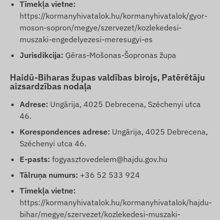
Tīmekļa vietne:
https://kormanyhivatalok.hu/kormanyhivatalok/gyor-
moson-sopron/megye/szervezet/kozlekedesi-
muszaki-engedelyezesi-meresugyi-es
Jurisdikcija:
Ģēras-Mošonas-Šopronas župa
Haidū-Biharas župas valdības birojs, Patērētāju
aizsardzības nodaļa
Adrese:
Ungārija, 4025 Debrecena, Széchenyi utca
46.
Korespondences adrese:
Ungārija, 4025 Debrecena,
Széchenyi utca 46.
E-pasts:
fogyasztovedelem@hajdu.gov.hu
Tālruņa numurs:
+36 52 533 924
Tīmekļa vietne:
https://kormanyhivatalok.hu/kormanyhivatalok/hajdu-
bihar/megye/szervezet/kozlekedesi-muszaki-