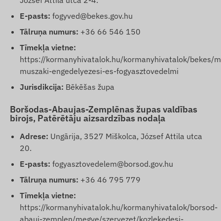
József Attila utca 2-4.
E-pasts:
fogyved@bekes.gov.hu
Tālruņa numurs:
+36 66 546 150
Tīmekļa vietne:
https://kormanyhivatalok.hu/kormanyhivatalok/bekes/m
muszaki-engedelyezesi-es-fogyasztovedelmi
Jurisdikcija:
Bēkēšas župa
Boršodas-Abaujas-Zemplēnas župas valdības
birojs, Patērētāju aizsardzības nodaļa
Adrese:
Ungārija, 3527 Miškolca, József Attila utca
20.
E-pasts:
fogyasztovedelem@borsod.gov.hu
Tālruņa numurs:
+36 46 795 779
Tīmekļa vietne:
https://kormanyhivatalok.hu/kormanyhivatalok/borsod-
abauj-zemplen/megye/szervezet/kozlekedesi-