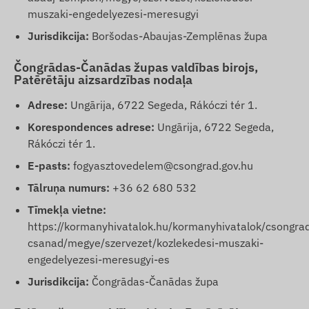
muszaki-engedelyezesi-meresugyi
Jurisdikcija:
Boršodas-Abaujas-Zemplēnas župa
Čongrādas-Čanādas župas valdības birojs,
Patērētāju aizsardzības nodaļa
Adrese:
Ungārija, 6722 Segeda, Rákóczi tér 1.
Korespondences adrese:
Ungārija, 6722 Segeda,
Rákóczi tér 1.
E-pasts:
fogyasztovedelem@csongrad.gov.hu
Tālruņa numurs:
+36 62 680 532
Tīmekļa vietne:
https://kormanyhivatalok.hu/kormanyhivatalok/csongra
csanad/megye/szervezet/kozlekedesi-muszaki-
engedelyezesi-meresugyi-es
Jurisdikcija:
Čongrādas-Čanādas župa