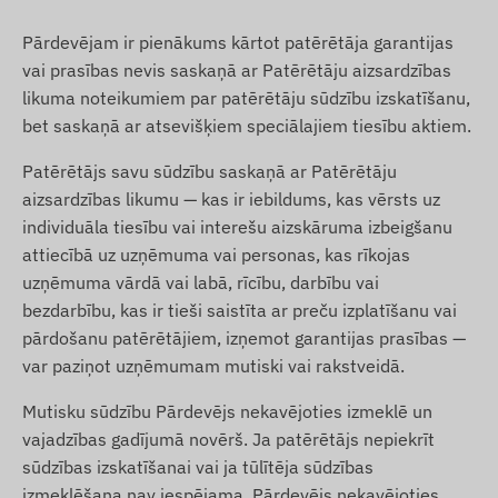
Pārdevējam ir pienākums kārtot patērētāja garantijas
vai prasības nevis saskaņā ar Patērētāju aizsardzības
likuma noteikumiem par patērētāju sūdzību izskatīšanu,
bet saskaņā ar atsevišķiem speciālajiem tiesību aktiem.
Patērētājs savu sūdzību saskaņā ar Patērētāju
aizsardzības likumu — kas ir iebildums, kas vērsts uz
individuāla tiesību vai interešu aizskāruma izbeigšanu
attiecībā uz uzņēmuma vai personas, kas rīkojas
uzņēmuma vārdā vai labā, rīcību, darbību vai
bezdarbību, kas ir tieši saistīta ar preču izplatīšanu vai
pārdošanu patērētājiem, izņemot garantijas prasības —
var paziņot uzņēmumam mutiski vai rakstveidā.
Mutisku sūdzību Pārdevējs nekavējoties izmeklē un
vajadzības gadījumā novērš. Ja patērētājs nepiekrīt
sūdzības izskatīšanai vai ja tūlītēja sūdzības
izmeklēšana nav iespējama, Pārdevējs nekavējoties