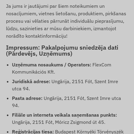
Ja jums ir jautājumi par šiem noteikumiem un
nosacījumiem, vietnes lietošanu, produktiem, pirkšanas
procesu vai vēlaties pārrunāt individuālu pieprasījumu,
lūdzu, sazinieties ar mūsu darbiniekiem, izmantojot
norādīto kontaktinformāciju!
Impressum: Pakalpojumu sniedzēja dati
(Pārdevējs, Uzņēmums)
Uzņēmuma nosaukums / Operators:
FlexCom
Kommunikációs Kft.
Juridiskā adrese:
Ungārija, 2151 Fót, Szent Imre
utca 94.
Pasta adrese:
Ungārija, 2151 Fót, Szent Imre utca
94.
Filiāle un interneta veikala saņemšanas punkts:
Ungārija, 2151 Fót, Móricz Zsigmond út 45.
Reģistrācijas tiesa:
Budapest Környéki Törvényszék