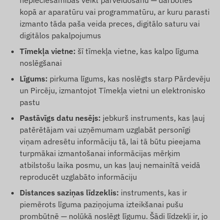
nepieciešamības veikt pārveidošanu — darboties
kopā ar aparatūru vai programmatūru, ar kuru parasti
izmanto tāda paša veida preces, digitālo saturu vai
digitālos pakalpojumus
Tīmekļa vietne:
šī tīmekļa vietne, kas kalpo līguma
noslēgšanai
Līgums:
pirkuma līgums, kas noslēgts starp Pārdevēju
un Pircēju, izmantojot Tīmekļa vietni un elektronisko
pastu
Pastāvīgs datu nesējs:
jebkurš instruments, kas ļauj
patērētājam vai uzņēmumam uzglabāt personīgi
viņam adresētu informāciju tā, lai tā būtu pieejama
turpmākai izmantošanai informācijas mērķim
atbilstošu laika posmu, un kas ļauj nemainītā veidā
reproducēt uzglabāto informāciju
Distances saziņas līdzeklis:
instruments, kas ir
piemērots līguma paziņojuma izteikšanai pušu
prombūtnē — nolūkā noslēgt līgumu. Šādi līdzekļi ir, jo