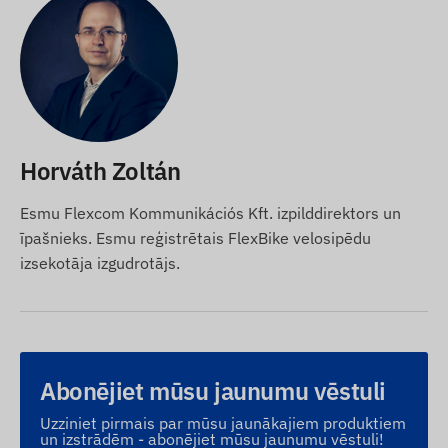
Horváth Zoltán
Esmu Flexcom Kommunikációs Kft. izpilddirektors un
īpašnieks. Esmu reģistrētais FlexBike velosipēdu
izsekotāja izgudrotājs.
Abonējiet mūsu jaunumu vēstuli
Uzziniet pirmais par mūsu jaunākajiem produktiem
un izstrādēm - abonējiet mūsu jaunumu vēstuli!