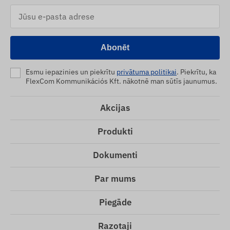
Abonēt
Esmu iepazinies un piekrītu
privātuma politikai
. Piekrītu, ka
FlexCom Kommunikációs Kft. nākotnē man sūtīs jaunumus.
Akcijas
Produkti
Dokumenti
Par mums
Piegāde
Razotaji