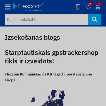
0
0
Izsekošanas blogs
Starptautiskais gpstrackershop
tīkls ir izveidots!
Flexcom Kommunikációs Kft tagad ir pārstāvēta visā
Eiropā