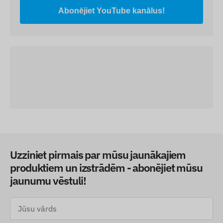
Abonējiet YouTube kanālus!
Uzziniet pirmais par mūsu jaunākajiem
produktiem un izstrādēm - abonējiet mūsu
jaunumu vēstuli!