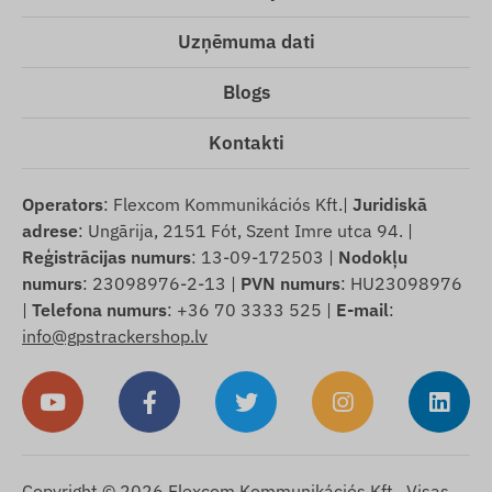
Uzņēmuma dati
Blogs
Kontakti
Operators
: Flexcom Kommunikációs Kft.|
Juridiskā
adrese
: Ungārija, 2151 Fót, Szent Imre utca 94. |
Reģistrācijas numurs
: 13-09-172503 |
Nodokļu
numurs
: 23098976-2-13 |
PVN numurs
: HU23098976
|
Telefona numurs
: +36 70 3333 525 |
E-mail
:
info@gpstrackershop.lv
Copyright © 2026 Flexcom Kommunikációs Kft., Visas