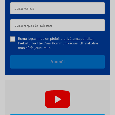
Esmu iepazinies un piekrītu
privātuma politikai
.
Piekrītu, ka FlexCom Kommunikációs Kft. nākotnē
man sūtīs jaunumus.
Abonēt