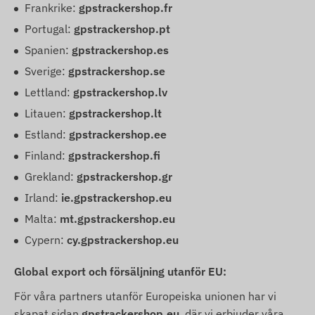
Frankrike:
gpstrackershop.fr
Portugal:
gpstrackershop.pt
Spanien:
gpstrackershop.es
Sverige:
gpstrackershop.se
Lettland:
gpstrackershop.lv
Litauen:
gpstrackershop.lt
Estland:
gpstrackershop.ee
Finland:
gpstrackershop.fi
Grekland:
gpstrackershop.gr
Irland:
ie.gpstrackershop.eu
Malta:
mt.gpstrackershop.eu
Cypern:
cy.gpstrackershop.eu
Global export och försäljning utanför EU:
För våra partners utanför Europeiska unionen har vi
skapat sidan
gpstrackershop.eu
, där vi erbjuder våra