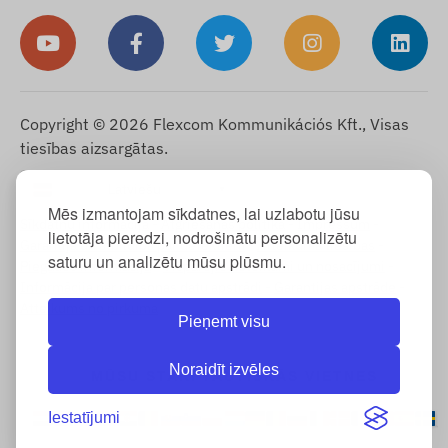
Copyright © 2026 Flexcom Kommunikációs Kft., Visas
tiesības aizsargātas.
Latviešu
▼
Mēs izmantojam sīkdatnes, lai uzlabotu jūsu
Sīkdatņu informācija
-
Atgriešanas politika
-
Impressum
-
lietotāja pieredzi, nodrošinātu personalizētu
Garantija un atbildība par defektiem
-
Atteikuma tiesības
-
saturu un analizētu mūsu plūsmu.
Piegādes informācija
-
Vispārējie noteikumi un nosacījumi
-
Informācija par personas datu apstrādi
-
Garantijas apstrāde
-
Atteikums no pirkuma
Pieņemt visu
Noraidīt izvēles
MŪSU STARPTAUTISKĀS VIETNES
Iestatījumi