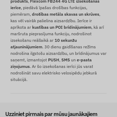
produkts
,
Flexcom FB244 4G LTE izsekošanas
ierīce
, piedāvā īpašas drošības funkcijas,
piemēram,
drošības metāla skavas un skrūves
,
kas vēl vairāk palielina aizsardzību. Ierīce ir
aprīkota ar
kustības un POI brīdinājumiem
, kā arī
maršruta pieprasījuma funkciju, nodrošinot
izsekošanu reāllaikā ar
10 sekunžu
atjauninājumiem
. 30 dienu gaidīšanas režīms
nodrošina ilgstošu aizsardzību, un brīdinājumus var
saņemt, izmantojot
PUSH
,
SMS
un
e-pasta
ziņojumus
. Ar šo izsekošanas ierīci jūs varat
nodrošināt savu elektrisko velosipēdu jebkurā
situācijā.
Uzziniet pirmais par mūsu jaunākajiem