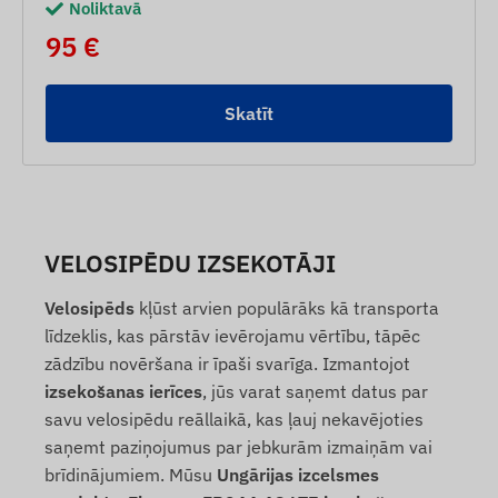
Noliktavā
95 €
Skatīt
VELOSIPĒDU IZSEKOTĀJI
Velosipēds
kļūst arvien populārāks kā transporta
līdzeklis, kas pārstāv ievērojamu vērtību, tāpēc
zādzību novēršana ir īpaši svarīga. Izmantojot
izsekošanas ierīces
, jūs varat saņemt datus par
savu velosipēdu reāllaikā, kas ļauj nekavējoties
saņemt paziņojumus par jebkurām izmaiņām vai
brīdinājumiem. Mūsu
Ungārijas izcelsmes