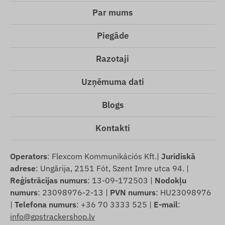
Par mums
Piegāde
Razotaji
Uzņēmuma dati
Blogs
Kontakti
Operators
: Flexcom Kommunikációs Kft.|
Juridiskā
adrese
: Ungārija, 2151 Fót, Szent Imre utca 94. |
Reģistrācijas numurs
: 13-09-172503 |
Nodokļu
numurs
: 23098976-2-13 |
PVN numurs
: HU23098976
|
Telefona numurs
: +36 70 3333 525 |
E-mail
:
info@gpstrackershop.lv