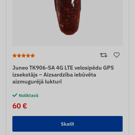
Juneo TK906-SA 4G LTE velosipēdu GPS
izsekotājs – Aizsardzība iebūvēta
aizmugurējā lukturī
Noliktavā
60 €
Skatīt