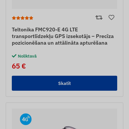
Teltonika FMC920-E 4G LTE
transportlīdzekļu GPS izsekotājs – Precīza
pozicionēšana un attālināta apturēšana
Noliktavā
65 €
Skatīt