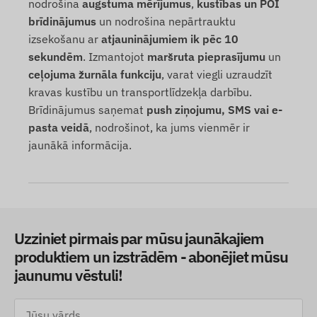
nodrošina
augstuma mērījumus
,
kustības un POI
brīdinājumus
un nodrošina nepārtrauktu
izsekošanu ar
atjauninājumiem ik pēc 10
sekundēm
. Izmantojot
maršruta pieprasījumu
un
ceļojuma žurnāla funkciju
, varat viegli uzraudzīt
kravas kustību un transportlīdzekļa darbību.
Brīdinājumus saņemat
push ziņojumu, SMS vai e-
pasta veidā
, nodrošinot, ka jums vienmēr ir
jaunākā informācija.
Uzziniet pirmais par mūsu jaunākajiem
produktiem un izstrādēm - abonējiet mūsu
jaunumu vēstuli!