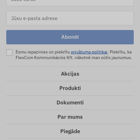
Abonēt
Esmu iepazinies un piekrītu
privātuma politikai
. Piekrītu, ka
FlexCom Kommunikációs Kft. nākotnē man sūtīs jaunumus.
Akcijas
Produkti
Dokumenti
Par mums
Piegāde