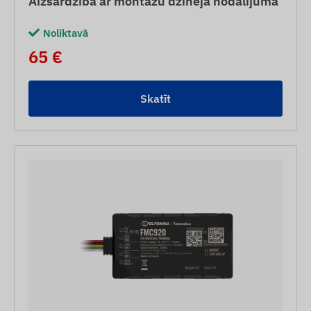
Aizsardzība ar montāžu dzinēja nodalījumā
Noliktavā
65 €
Skatīt