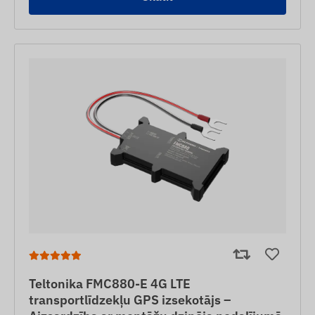
Teltonika FMC880-E 4G LTE
transportlīdzekļu GPS izsekotājs –