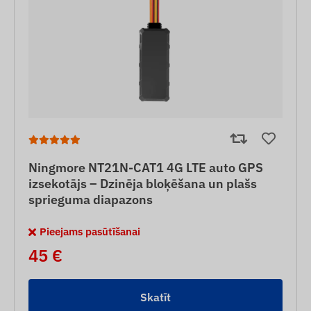
Ningmore NT21N-CAT1 4G LTE auto GPS
izsekotājs – Dzinēja bloķēšana un plašs
sprieguma diapazons
Pieejams pasūtīšanai
45 €
Skatīt