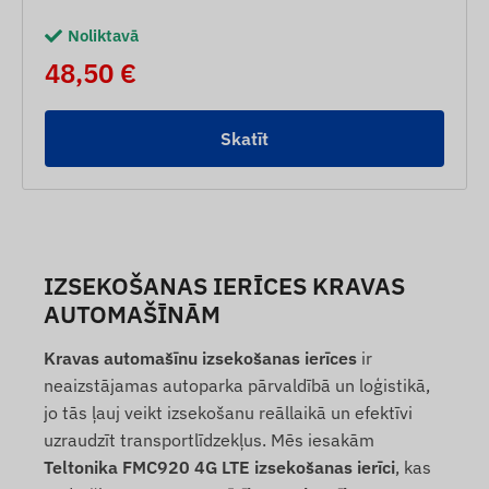
Noliktavā
48,50 €
Skatīt
IZSEKOŠANAS IERĪCES KRAVAS
AUTOMAŠĪNĀM
Kravas automašīnu izsekošanas ierīces
ir
neaizstājamas autoparka pārvaldībā un loģistikā,
jo tās ļauj veikt izsekošanu reāllaikā un efektīvi
uzraudzīt transportlīdzekļus. Mēs iesakām
Teltonika FMC920 4G LTE izsekošanas ierīci
, kas