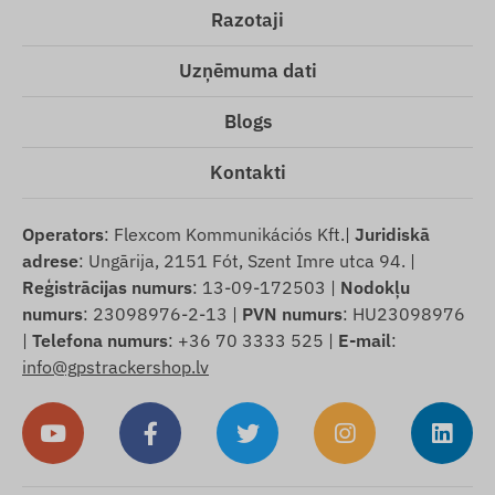
Razotaji
Uzņēmuma dati
Blogs
Kontakti
Operators
: Flexcom Kommunikációs Kft.|
Juridiskā
adrese
: Ungārija, 2151 Fót, Szent Imre utca 94. |
Reģistrācijas numurs
: 13-09-172503 |
Nodokļu
numurs
: 23098976-2-13 |
PVN numurs
: HU23098976
|
Telefona numurs
: +36 70 3333 525 |
E-mail
:
info@gpstrackershop.lv