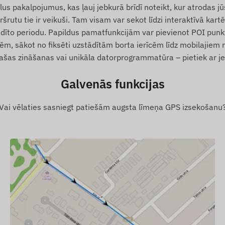
žīmiem enerģijas taupīšanai.
pakalpojumus, kas ļauj jebkurā brīdī noteikt, kur atrodas jūsu
kļa strāvas avotam.
šrutu tie ir veikuši. Tam visam var sekot līdzi interaktīvā kart
dīto periodu. Papildus pamatfunkcijām var pievienot POI punkt
m, sākot no fiksēti uzstādītām borta ierīcēm līdz mobilajiem
s zināšanas vai unikāla datorprogrammatūra – pietiek ar jebk
dījumā.
Galvenās funkcijas
Vai vēlaties sasniegt patiešām augsta līmeņa GPS izsekošanu
ktā zonā (POI).
kotājs