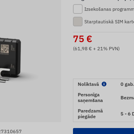
Izsekošanas programm
Starptautiskā SIM kart
75
€
(
61,98
€ + 21% PVN)
Noliktavā
0 gab
Personīga
Bezm
saņemšana
Paredzamā
5 - 6
piegāde
027310657