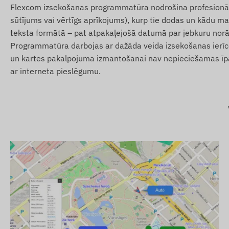
Automātiska pārslēgšanās starp miega un modrības re
Flexcom izsekošanas programmatūra nodrošina profesionālus 
Nepārtraukta darbība, pieslēdzot ierīci transportlīdze
sūtījums vai vērtīgs aprīkojums), kurp tie dodas un kādu mar
teksta formātā – pat atpakaļejošā datumā par jebkuru norā
Brīdinājumi
Programmatūra darbojas ar dažāda veida izsekošanas ierīcē
un kartes pakalpojuma izmantošanai nav nepieciešamas īpaša
Kustības noteikšana no stāvēšanas pozīcijas.
ar interneta pieslēgumu.
Vilkšanas noteikšana neautorizētas pārvietošanas ga
Aizdedzes stāvokļa maiņa.
Ierīces atvienošanas brīdinājums.
Digitālā žoga (Geofence) atstāšana vai ierašanās notei
Iepakojuma saturs
TELTONIKA FTC881 4G LTE transportlīdzekļu GPS izse
Savienojuma kabelis
Lietošanas pamācība
Lietošanas noteikumi