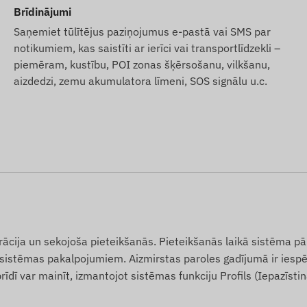
Brīdinājumi
mies par kartes nepārtrauktu darbību – jums par pēdējo
Saņemiet tūlītējus paziņojumus e-pastā vai SMS par
notikumiem, kas saistīti ar ierīci vai transportlīdzekli –
sta paziņojumiem vēlaties izmantot arī mūsu
piemēram, kustību, POI zonas šķērsošanu, vilkšanu,
ādājieties arī SMS kredītu paku, kuru atradīsiet mūsu
aizdedzi, zemu akumulatora līmeni, SOS signālu u.c.
otāja publicēto informāciju, kas ne vienmēr ir precīza vai
dinājuma mainīt noteiktus produkta parametrus vai
mekļa vietnē notiek pēc izmaiņu konstatēšanas un
strācija un sekojoša pieteikšanās. Pieteikšanās laikā sistēma p
uvi sistēmas pakalpojumiem. Aizmirstas paroles gadījumā ir ies
rīdī var mainīt, izmantojot sistēmas funkciju Profils (Iepazīsti