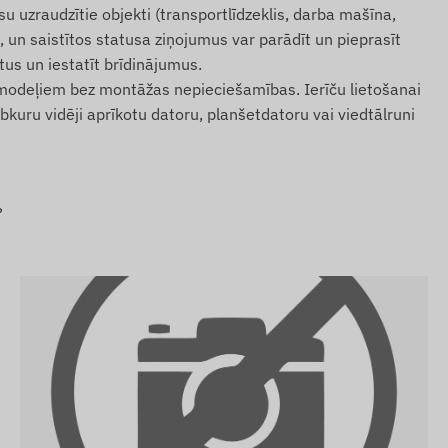
 uzraudzītie objekti (transportlīdzeklis, darba mašīna,
ē, un saistītos statusa ziņojumus var parādīt un pieprasīt
us un iestatīt brīdinājumus.
 modeļiem bez montāžas nepieciešamības. Ierīču lietošanai
uru vidēji aprīkotu datoru, planšetdatoru vai viedtālruni
?