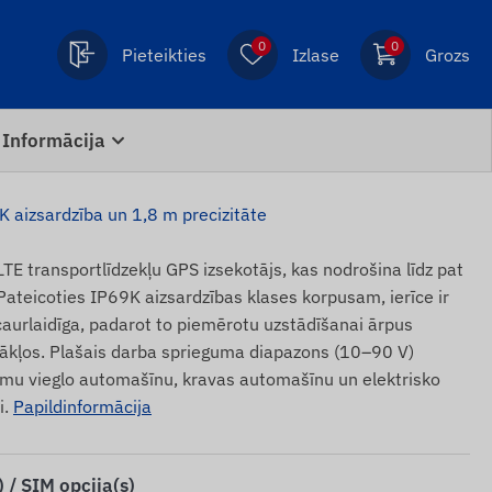
0
0
Pieteikties
Izlase
Grozs
Informācija
 aizsardzība un 1,8 m precizitāte
LTE transportlīdzekļu GPS izsekotājs, kas nodrošina līdz pat
Pateicoties IP69K aizsardzības klases korpusam, ierīce ir
caurlaidīga, padarot to piemērotu uzstādīšanai ārpus
ākļos. Plašais darba sprieguma diapazons (10–90 V)
jumu vieglo automašīnu, kravas automašīnu un elektrisko
i.
Papildinformācija
 / SIM opcija(s)