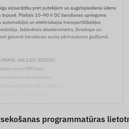
nīgu aizsardzību pret putekļiem un augstspiediena ūdens
kļa ārpusē. Plašais 10–90 V DC barošanas sprieguma
s automobiļos un elektriskajos transportlīdzekļos
veidotāja. Iebūvētais akselerometrs, žiroskops un
 pat galvenā barošanas avota pārtraukuma gadījumā.
GLONASS, GALILEO, BEIDOU.
tojot micro SIM karti.
grammatūras starpniecību.
otikumos balstīta datu sūtīšana.
kstremālu vides ietekmi.
 noteikšanai.
 minūtes pēc atvienošanas).
zsekošanas programmatūras lietot
i.