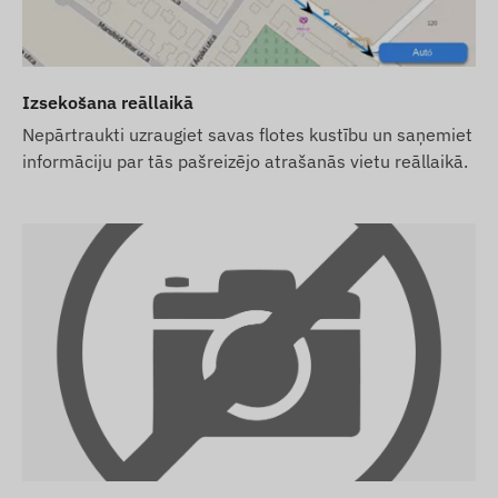
ums ar satelītu pozicionēšanas sistēmām un mobilo
peratora tīklā, izmantojot ierīcē ievietoto (nomaināmo)
MS vai tiešsaistes lietotnes starpniecību no jebkuras
Izsekošana reāllaikā
Nepārtraukti uzraugiet savas flotes kustību un saņemiet
informāciju par tās pašreizējo atrašanās vietu reāllaikā.
 reģions
ta), mēs to nododam ar rūpnīcas iestatījumiem. Jums
ti, tās iestatījumiem un kartes uzturēšanu.
nementu, bet ne SIM karti, mēs nodosim ierīci jau
ēr SIM kartes iegāde, iestatīšana un uzturēšana
at arī SIM karti no mums, mēs nodosim ierīci un SIM