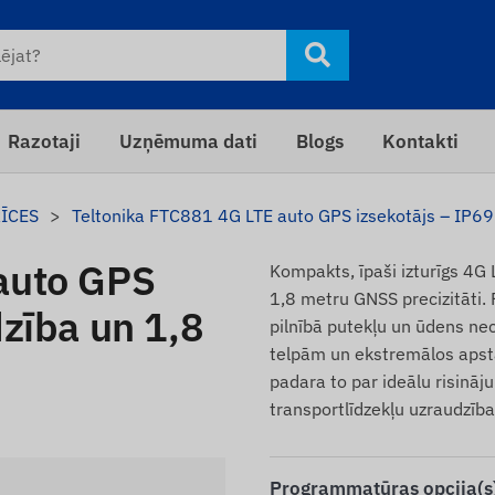
Razotaji
Uzņēmuma dati
Blogs
Kontakti
RĪCES
Teltonika FTC881 4G LTE auto GPS izsekotājs – IP69K
auto GPS
Kompakts, īpaši izturīgs 4G 
1,8 metru GNSS precizitāti. 
dzība un 1,8
pilnībā putekļu un ūdens ne
telpām un ekstremālos apst
padara to par ideālu risinā
transportlīdzekļu uzraudzība
Programmatūras opcija(s)