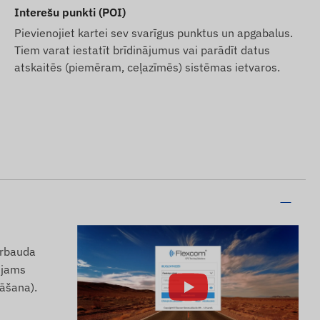
Interešu punkti (POI)
Pievienojiet kartei sev svarīgus punktus un apgabalus.
Tiem varat iestatīt brīdinājumus vai parādīt datus
atskaitēs (piemēram, ceļazīmēs) sistēmas ietvaros.
ārbauda
pējams
nāšana).