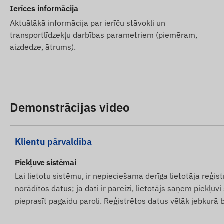
Ierīces informācija
karti gatavu darbam ar programmatūru un paši rūpēsi
Aktuālākā informācija par ierīču stāvokli un
nekas nebūs jādara.
transportlīdzekļu darbības parametriem (piemēram,
Programmatūras abonementa gadījumā, ja papildus e-pa
aizdedze, ātrums).
programmatūras SMS brīdinājuma pakalpojumu, lūdzu, ieg
interneta veikalā pie saistītajām precēm.
Ierīču apraksti un attēli tīmekļa vietnē ir balstīti uz raž
bez kļūdām. Ražotājs patur tiesības bez iepriekšēja brī
Demonstrācijas video
iepakojumu – ar to saistīto datu atjaunināšana mūsu tī
izvērtēšanas.
Klientu pārvaldība
Piekļuve sistēmai
Lai lietotu sistēmu, ir nepieciešama derīga lietotāja reģi
norādītos datus; ja dati ir pareizi, lietotājs saņem piekļ
pieprasīt pagaidu paroli. Reģistrētos datus vēlāk jebkurā b