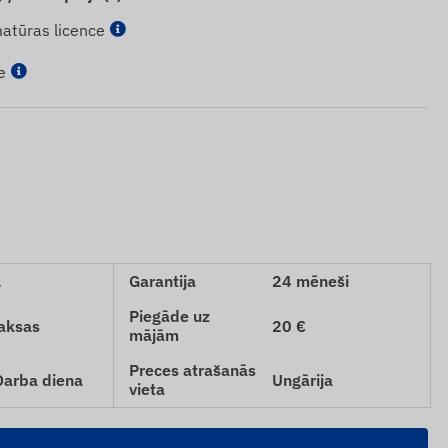
atūras licence
e
.
Garantija
24 mēneši
Piegāde uz
aksas
20 €
mājām
Preces atrašanās
 Darba diena
Ungārija
vieta