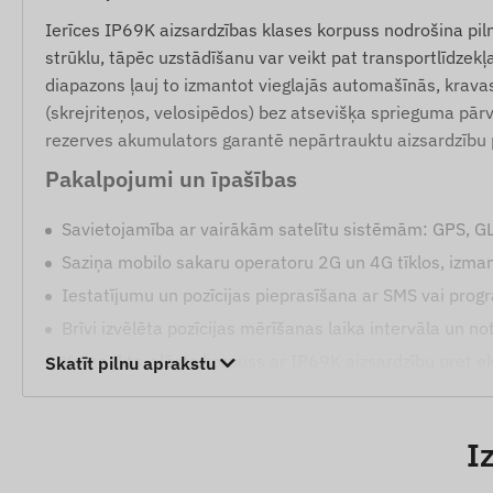
Ierīces IP69K aizsardzības klases korpuss nodrošina pil
strūklu, tāpēc uzstādīšanu var veikt pat transportlīdze
diapazons ļauj to izmantot vieglajās automašīnās, krava
(skrejriteņos, velosipēdos) bez atsevišķa sprieguma pār
rezerves akumulators garantē nepārtrauktu aizsardzību
Pakalpojumi un īpašības
Savietojamība ar vairākām satelītu sistēmām: GPS, 
Saziņa mobilo sakaru operatoru 2G un 4G tīklos, izman
Iestatījumu un pozīcijas pieprasīšana ar SMS vai pro
Brīvi izvēlēta pozīcijas mērīšanas laika intervāla un n
Kompakts, slēgts korpuss ar IP69K aizsardzību pret e
Skatīt pilnu aprakstu
Iebūvēts akselerometrs un žiroskops precīzai kustības
Iekšējais rezerves akumulators (darbībai aptuveni 30
I
Iekšējā, augstas jutības GNSS antena un LED indikator