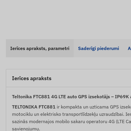
Ierīces apraksts, parametri
Saderīgi piederumi
A
Ierīces apraksts
Teltonika FTC881 4G LTE auto GPS izsekotājs – IP69K a
TELTONIKA FTC881
ir kompakta un uzticama GPS izseko
motociklu un elektrisko transportlīdzekļu uzraudzībai. Ier
sazinās modernajos mobilo sakaru operatoru 4G (LTE Cat 1
savienojumu.