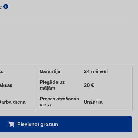
e
b.
Garantija
24 mēneši
Piegāde uz
aksas
20 €
mājām
Preces atrašanās
 Darba diena
Ungārija
vieta
Pievienot grozam