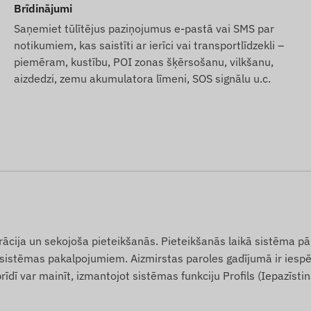
Brīdinājumi
Saņemiet tūlītējus paziņojumus e-pastā vai SMS par
notikumiem, kas saistīti ar ierīci vai transportlīdzekli –
piemēram, kustību, POI zonas šķērsošanu, vilkšanu,
aizdedzi, zemu akumulatora līmeni, SOS signālu u.c.
strācija un sekojoša pieteikšanās. Pieteikšanās laikā sistēma p
uvi sistēmas pakalpojumiem. Aizmirstas paroles gadījumā ir ies
rīdī var mainīt, izmantojot sistēmas funkciju Profils (Iepazīsti