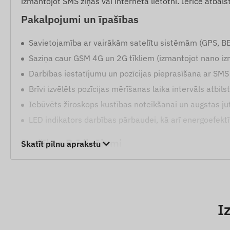
izmantojot SMS ziņas vai interneta lietotni. Ierīce atba
Pakalpojumi un īpašības
Savietojamība ar vairākām satelītu sistēmām (GPS, BE
Saziņa caur GSM 4G un 2G tīkliem (izmantojot nano izm
Darbības iestatījumu un pozīcijas pieprasīšana ar SM
Brīvi izvēlēts pozīcijas mērīšanas laika intervāls atbil
Iebūvēts žiroskops kustības noteikšanai un augstas ju
LED indikators darbības pārbaudei, kā arī energoefektī
Drošības Brīdinājumi
Skatīt pilnu aprakstu
Zema akumulatora līmeņa indikācija darbības drošībai
Pārvietošanās noteikšana no stāvēšanas pozīcijas.
Digitālā žoga (Geofencing) atstāšana vai ierašanās not
I
Iepakojuma saturs