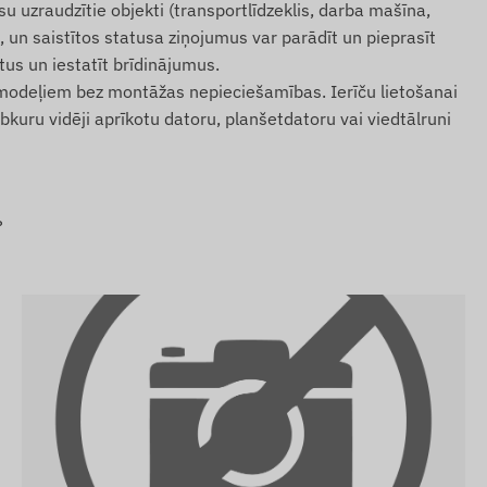
 uzraudzītie objekti (transportlīdzeklis, darba mašīna,
ē, un saistītos statusa ziņojumus var parādīt un pieprasīt
us un iestatīt brīdinājumus.
 modeļiem bez montāžas nepieciešamības. Ierīču lietošanai
uru vidēji aprīkotu datoru, planšetdatoru vai viedtālruni
?