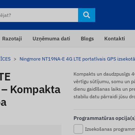
Razotaji
Uzņēmuma dati
Blogs
Kontakti
RĪCES
Ningmore NT19NA-E 4G LTE portatīvais GPS izsekotā
TE
Kompakts un daudzpusīgs 4G 
vērtīgu sūtījumu, somu un pā
s – Kompakta
dienu gaidīšanas laiks un pr
stabilu datu pārraidi jūsu dr
ba
Programmatūras opcija(s)
Izsekošanas programm