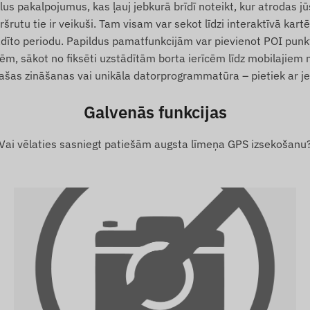
pakalpojumus, kas ļauj jebkurā brīdī noteikt, kur atrodas jūsu
s
šrutu tie ir veikuši. Tam visam var sekot līdzi interaktīvā kart
dīto periodu. Papildus pamatfunkcijām var pievienot POI punkt
m, sākot no fiksēti uzstādītām borta ierīcēm līdz mobilajiem
s zināšanas vai unikāla datorprogrammatūra – pietiek ar jebk
Galvenās funkcijas
ums ar pozicionēšanas satelītu sistēmām un mobilo
sūtīšanu uz lietotāja tālruni vai centrālo sistēmu.
Vai vēlaties sasniegt patiešām augsta līmeņa GPS izsekošanu
tojot tajā ievietoto (nomaināmo) nano SIM karti.
ta), mēs to nododam ar rūpnīcas iestatījumiem. Jums