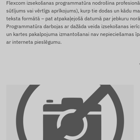
Flexcom izsekošanas programmatūra nodrošina profesionālus 
Ningmore NT19NA-E 4G LTE portatīvais GPS izsekotāj
sūtījums vai vērtīgs aprīkojums), kurp tie dodas un kādu mar
USB uzlādes kabelis
teksta formātā – pat atpakaļejošā datumā par jebkuru norā
Programmatūra darbojas ar dažāda veida izsekošanas ierīcē
Lietošanas pamācība
un kartes pakalpojuma izmantošanai nav nepieciešamas īpaša
Lietošanas noteikumi
ar interneta pieslēgumu.
Ierīces normālai darbībai nepieciešams aktīvs savienoj
sakaru operatoru tīklu. Tie nodrošina datu vākšanu un pār
Ierīce sazinās caur mobilo sakaru operatoru tīklu, izman
Darbības reģions
4G LTE:
Eiropa, Āzija, Āfrika
2G GSM:
Eiropa, Āzija, Āfrika, Austrālija
Iegādes iespējas
Ja pērkat tikai ierīci (bez programmatūras abonemen