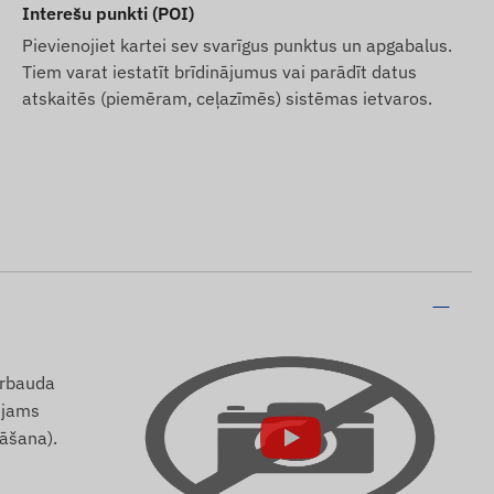
Interešu punkti (POI)
Pievienojiet kartei sev svarīgus punktus un apgabalus.
Tiem varat iestatīt brīdinājumus vai parādīt datus
atskaitēs (piemēram, ceļazīmēs) sistēmas ietvaros.
ārbauda
pējams
nāšana).