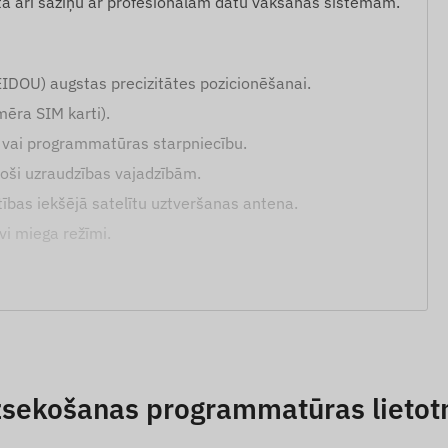
lsta arī saziņu ar profesionālām datu vākšanas sistēmām.
IDOU) augstas precizitātes pozicionēšanai.
ēra SIM karti).
S vai programmatūras starpniecību.
stoši uzraudzības vajadzībām.
tības iekšējā satelītu uztveršanas antena.
vi miega režīmi.
.
eiktā zonā (POI).
zsekošanas programmatūras lietot