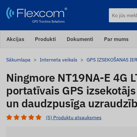
Akcijas
Produkti
Dokumenti
Par mums
Sākumlapa
Interneta veikals
GPS IZSEKOŠANAS IE
Ningmore NT19NA-E 4G L
portatīvais GPS izsekotāj
un daudzpusīga uzraudzī
(5) Produktu atsauksmes