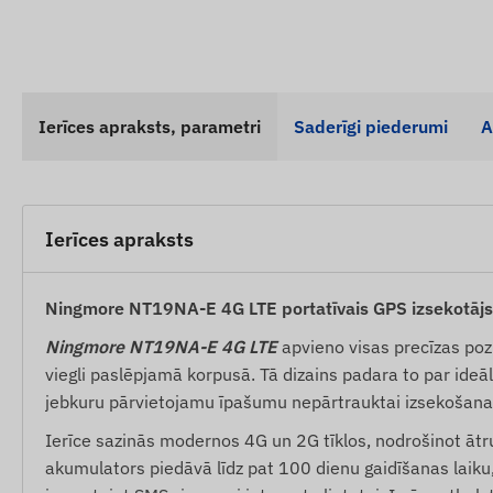
Ierīces apraksts, parametri
Saderīgi piederumi
A
Ierīces apraksts
Ningmore NT19NA-E 4G LTE portatīvais GPS izsekotāj
Ningmore NT19NA-E 4G LTE
apvieno visas precīzas poz
viegli paslēpjamā korpusā. Tā dizains padara to par ideāl
jebkuru pārvietojamu īpašumu nepārtrauktai izsekošanai,
Ierīce sazinās modernos 4G un 2G tīklos, nodrošinot ātru
akumulators piedāvā līdz pat 100 dienu gaidīšanas laiku,