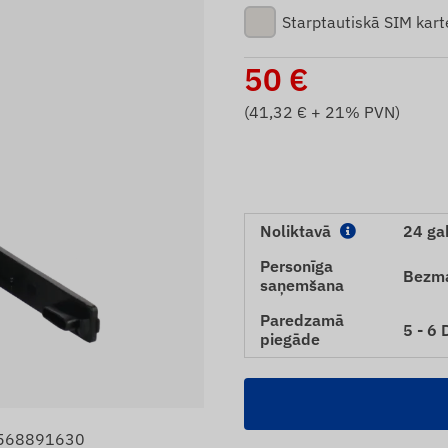
Starptautiskā SIM kart
50
€
(
41,32
€ + 21% PVN)
Noliktavā
24 ga
Personīga
Bezm
saņemšana
Paredzamā
5 - 6
piegāde
9568891630