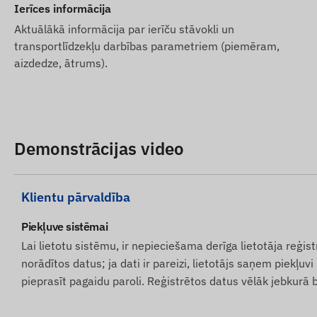
Ierīces informācija
Aktuālākā informācija par ierīču stāvokli un
transportlīdzekļu darbības parametriem (piemēram,
aizdedze, ātrums).
Demonstrācijas video
Klientu pārvaldība
Piekļuve sistēmai
Lai lietotu sistēmu, ir nepieciešama derīga lietotāja reģi
norādītos datus; ja dati ir pareizi, lietotājs saņem piekļ
pieprasīt pagaidu paroli. Reģistrētos datus vēlāk jebkurā b