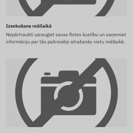
ti, tās iestatījumiem un kartes uzturēšanu
nementu, bet ne SIM karti, mēs nodosim ierīci jau
ēr SIM kartes iegāde, iestatīšana un uzturēšana
Izsekošana reāllaikā
Nepārtraukti uzraugiet savas flotes kustību un saņemiet
informāciju par tās pašreizējo atrašanās vietu reāllaikā.
at arī SIM karti no mums, mēs nodosim ierīci un SIM
mies par kartes nepārtrauktu darbību – jums par pēdējo
sta paziņojumiem vēlaties izmantot arī mūsu
gādājieties arī SMS kredītu paku mūsu interneta
otāja publicēto informāciju, kas ne vienmēr ir precīza vai
dinājuma mainīt noteiktus produkta parametrus vai
mekļa vietnē notiek pēc izmaiņu konstatēšanas un