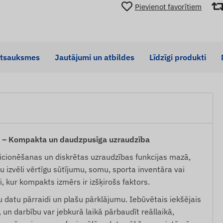
Pievienot favorītiem
tsauksmes
Jautājumi un atbildes
Līdzīgi produkti
s – Kompakta un daudzpusīga uzraudzība
icionēšanas un diskrētas uzraudzības funkcijas mazā,
u izvēli vērtīgu sūtījumu, somu, sporta inventāra vai
 kur kompakts izmērs ir izšķirošs faktors.
 datu pārraidi un plašu pārklājumu. Iebūvētais iekšējais
 un darbību var jebkurā laikā pārbaudīt reāllaikā,