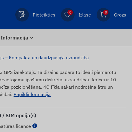
0
0
Pieteikties
Izlase
Grozs
Informācija
js – Kompakta un daudzpusīga uzraudzība
GPS izsekotājs. Tā dizains padara to ideāli piemērotu
rvietojamu īpašumu diskrētai uzraudzībai. Ierīcei ir 10
ecīza pozicionēšana. 4G tīkla sakari nodrošina ātru un
ošībai.
Papildinformācija
 / SIM opcija(s)
atūras licence