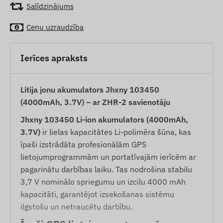
Salīdzinājums
Cenu uzraudzība
Ierīces apraksts
Litija jonu akumulators Jhxny 103450
(4000mAh, 3.7V) – ar ZHR-2 savienotāju
Jhxny 103450 Li-ion akumulators (4000mAh,
3.7V)
ir lielas kapacitātes Li-polimēra šūna, kas
īpaši izstrādāta profesionālām GPS
lietojumprogrammām un portatīvajām ierīcēm ar
pagarinātu darbības laiku. Tas nodrošina stabilu
3,7 V nominālo spriegumu un izcilu 4000 mAh
kapacitāti, garantējot izsekošanas sistēmu
ilgstošu un netraucētu darbību.