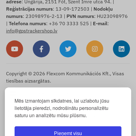
adrese
: Ungārija, 2151 Fót, Szent Imre utca 94. |
Reģistrācijas numurs
: 13-09-172503 |
Nodokļu
numurs
: 23098976-2-13 |
PVN numurs
: HU23098976
|
Telefona numurs
: +36 70 3333 525 |
E-mail
:
info@gpstrackershop.lv
Copyright © 2026 Flexcom Kommunikációs Kft., Visas
tiesības aizsargātas.
Latviešu
▼
Mēs izmantojam sīkdatnes, lai uzlabotu jūsu
Sīkdatņu informācija
-
Atgriešanas politika
-
Impressum
-
lietotāja pieredzi, nodrošinātu personalizētu
Garantija un atbildība par defektiem
-
Atteikuma tiesības
-
saturu un analizētu mūsu plūsmu.
Piegādes informācija
-
Vispārējie noteikumi un nosacījumi
-
Informācija par personas datu apstrādi
-
Garantijas apstrāde
-
Atteikums no pirkuma
Pieņemt visu