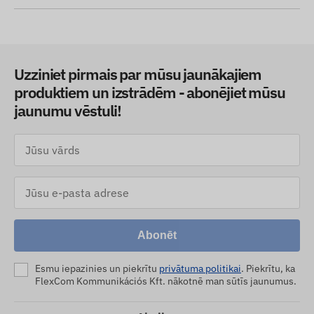
Uzziniet pirmais par mūsu jaunākajiem
produktiem un izstrādēm - abonējiet mūsu
jaunumu vēstuli!
Abonēt
Esmu iepazinies un piekrītu
privātuma politikai
. Piekrītu, ka
FlexCom Kommunikációs Kft. nākotnē man sūtīs jaunumus.