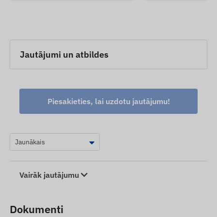
parametrus vai iepakojumu – ar to saistīto datu
atjaunināšana mūsu tīmekļa vietnē notiek pēc
izmaiņu konstatēšanas un izvērtēšanas.
Jautājumi un atbildes
Piesakieties, lai uzdotu jautājumu!
Vairāk jautājumu
Dokumenti