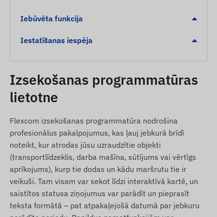
Digitālā žoga (Geofencing) atstāšana vai
ierašanās noteiktā zonā
Iebūvēta funkcija
Iepakojuma saturs
Iestatīšanas iespēja
Juneo TK913-E 4G LTE magnētiskais GPS
izsekotājs
Izsekošanas programmatūras
USB uzlādes kabelis
lietotne
Lietošanas pamācība
Flexcom izsekošanas programmatūra nodrošina
Lietošanas noteikumi
profesionālus pakalpojumus, kas ļauj jebkurā brīdī
noteikt, kur atrodas jūsu uzraudzītie objekti
Ierīces normālai darbībai nepieciešams aktīvs
(transportlīdzeklis, darba mašīna, sūtījums vai vērtīgs
savienojums ar satelītu sistēmām un mobilo
aprīkojums), kurp tie dodas un kādu maršrutu tie ir
sakaru operatoru tīklu. Datu pārraide notiek ar
veikuši. Tam visam var sekot līdzi interaktīvā kartē, un
tajā ievietotās (nomaināmās) mikro SIM kartes
saistītos statusa ziņojumus var parādīt un pieprasīt
palīdzību, un aktuālajai atrašanās vietai varat
teksta formātā – pat atpakaļejošā datumā par jebkuru
sekot līdzi mobilajā lietotnē vai datorā.