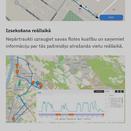
parametrus vai iepakojumu – ar to saistīto datu
atjaunināšana mūsu tīmekļa vietnē notiek pēc
izmaiņu konstatēšanas un izvērtēšanas.
Izsekošana reāllaikā
Nepārtraukti uzraugiet savas flotes kustību un saņemiet
informāciju par tās pašreizējo atrašanās vietu reāllaikā.