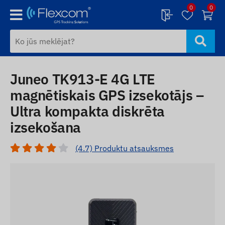
0
0
Juneo TK913-E 4G LTE
magnētiskais GPS izsekotājs –
Ultra kompakta diskrēta
izsekošana
(4.7) Produktu atsauksmes