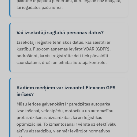
pakotne ir papildu piederumi, kuru iegāde nav obligāta,
lai iegādātos pašu ierīci.
Vai izsekotāji saglabā personas datus?
Izsekotāji reģistrē tehniskos datus, kas saistīti ar
kustību. Flexcom apņemas ievērot VDAR (GDPR),
nodrošinot, ka visi reģistrētie dati tiek pārvaldīti
caurskatāmi, droši un pilnībā lietotāja kontrolē.
Kādiem mērķiem var izmantot Flexcom GPS
ierīces?
Mūsu ierīces galvenokārt ir paredzētas autoparka
izsekošanai, velosipēdu, motociklu un automašīnu
pretaizdzīšanas aizsardzībai, kā arī loģistikas
optimizācijai. To izmantošana ir vērsta uz efektīvāku
aktīvu aizsardzību, vienmēr ievērojot normatīvos