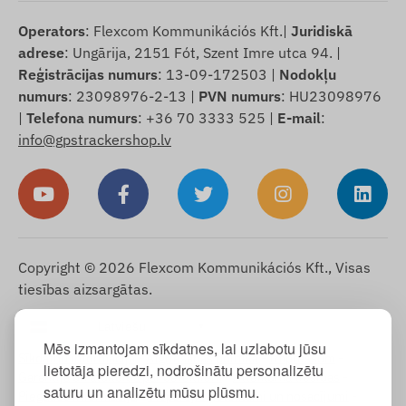
Operators
: Flexcom Kommunikációs Kft.|
Juridiskā
adrese
: Ungārija, 2151 Fót, Szent Imre utca 94. |
Reģistrācijas numurs
: 13-09-172503 |
Nodokļu
numurs
: 23098976-2-13 |
PVN numurs
: HU23098976
|
Telefona numurs
: +36 70 3333 525 |
E-mail
:
info@gpstrackershop.lv
Copyright © 2026 Flexcom Kommunikációs Kft., Visas
tiesības aizsargātas.
Latviešu
▼
Mēs izmantojam sīkdatnes, lai uzlabotu jūsu
Sīkdatņu informācija
-
Atgriešanas politika
-
Impressum
-
lietotāja pieredzi, nodrošinātu personalizētu
Garantija un atbildība par defektiem
-
Atteikuma tiesības
-
saturu un analizētu mūsu plūsmu.
Piegādes informācija
-
Vispārējie noteikumi un nosacījumi
-