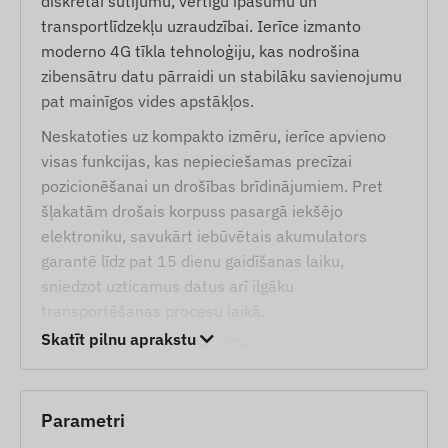
diskrētai sūtījumu, vērtīgu īpašumu un
transportlīdzekļu uzraudzībai. Ierīce izmanto
moderno 4G tīkla tehnoloģiju, kas nodrošina
zibensātru datu pārraidi un stabilāku savienojumu
pat mainīgos vides apstākļos.
Neskatoties uz kompakto izmēru, ierīce apvieno
visas funkcijas, kas nepieciešamas precīzai
pozicionēšanai un drošības brīdinājumiem. Pret
šļakatām drošais korpuss pasargā iekšējo
elektroniku, savukārt iebūvētais akumulators
garantē līdz pat 15 dienu gaidīšanas laiku,
sniedzot uzticamus datus arī ilgāku
transportēšanas procesu laikā.
Skatīt pilnu aprakstu
Pakalpojumi un īpašības
Savietojamība ar vairākām satelītu sistēmām
(GPS, BEIDOU) augstai precizitātei
Parametri
Ātra saziņa GSM 4G LTE un 2G tīklos (izmantojot