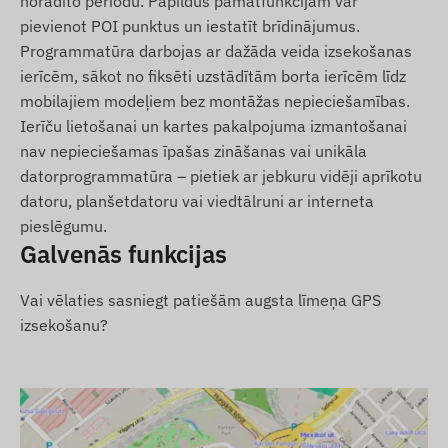
norādīto periodu. Papildus pamatfunkcijām var
Darbības reģions
pievienot POI punktus un iestatīt brīdinājumus.
Programmatūra darbojas ar dažāda veida izsekošanas
4G: Eiropa, Āzija, Āfrika, Austrālija
ierīcēm, sākot no fiksēti uzstādītām borta ierīcēm līdz
2G: Eiropa, Āzija, Āfrika, Austrālija
mobilajiem modeļiem bez montāžas nepieciešamības.
Ierīču lietošanai un kartes pakalpojuma izmantošanai
Iegādes iespējas
nav nepieciešamas īpašas zināšanas vai unikāla
datorprogrammatūra – pietiek ar jebkuru vidēji aprīkotu
Ja pērkat tikai ierīci (bez programmatūras
datoru, planšetdatoru vai viedtālruni ar interneta
abonementa), mēs to nododam ar rūpnīcas
pieslēgumu.
iestatījumiem. Jums pašiem ir jārūpējas par
Galvenās funkcijas
darbībai nepieciešamo SIM karti, tās
iestatījumiem un kartes uzturēšanu
Vai vēlaties sasniegt patiešām augsta līmeņa GPS
(papildināšana, ikgadējā datu saskaņošana).
izsekošanu?
Ja kopā ar ierīci iegādājaties arī
programmatūras abonementu, bet ne SIM karti,
mēs nodosim ierīci jau reģistrētu mūsu
programmatūrā un gatavu darbam. Tomēr SIM
kartes iegāde, iestatīšana un uzturēšana