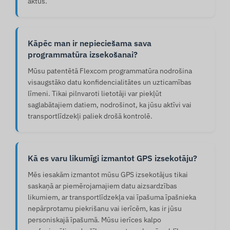
aktus.
Kāpēc man ir nepieciešama sava
programmatūra izsekošanai?
Mūsu patentētā Flexcom programmatūra nodrošina
visaugstāko datu konfidencialitātes un uzticamības
līmeni. Tikai pilnvaroti lietotāji var piekļūt
saglabātajiem datiem, nodrošinot, ka jūsu aktīvi vai
transportlīdzekļi paliek drošā kontrolē.
Kā es varu likumīgi izmantot GPS izsekotāju?
Mēs iesakām izmantot mūsu GPS izsekotājus tikai
saskaņā ar piemērojamajiem datu aizsardzības
likumiem, ar transportlīdzekļa vai īpašuma īpašnieka
nepārprotamu piekrišanu vai ierīcēm, kas ir jūsu
personiskajā īpašumā. Mūsu ierīces kalpo