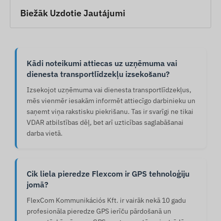
Biežāk Uzdotie Jautájumi
Kādi noteikumi attiecas uz uzņēmuma vai
dienesta transportlīdzekļu izsekošanu?
Izsekojot uzņēmuma vai dienesta transportlīdzekļus,
mēs vienmēr iesakām informēt attiecīgo darbinieku un
saņemt viņa rakstisku piekrišanu. Tas ir svarīgi ne tikai
VDAR atbilstības dēļ, bet arī uzticības saglabāšanai
darba vietā.
Cik liela pieredze Flexcom ir GPS tehnoloģiju
jomā?
FlexCom Kommunikációs Kft. ir vairāk nekā 10 gadu
profesionāla pieredze GPS ierīču pārdošanā un