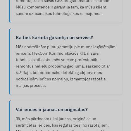
remontā, kā arī savas GPS programmatūras izstrādē.
Mūsu kompetence ir garantija tam, ka mūsu klienti
saņem uzticamākos tehnoloģiskos risinājumus.
Kā tiek kārtota garantija un serviss?
Mēs nodrošinām pilnu garantiju pie mums iegādātajām
ierīcēm. FlexCom Kommunikációs Kft. ir savs
tehniskais atbalsts: mēs veicam profesionālus
remontus nelielu problēmu gadījumā, saskaņojot ar
ražotāju, bet nopietnāku defektu gadījumā mēs
nodrošinām ierīces nomaiņu, izmantojot ražotāja
maiņas procesu.
Vai ierīces ir jaunas un oriģinālas?
Jā, mēs pārdodam tikai jaunas, oriģinālas un
sertificētas ierīces, kas iegūtas tieši no ražotājiem.