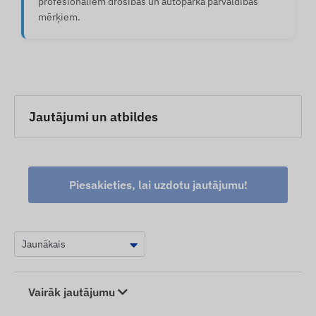
profesionāliem drošības un autoparka pārvaldības
mērķiem.
Jautājumi un atbildes
Piesakieties, lai uzdotu jautājumu!
Vairāk jautājumu