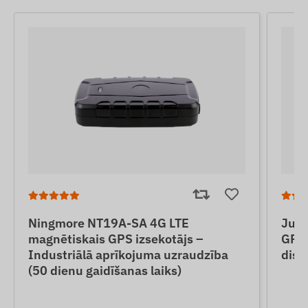
Ningmore NT19A-SA 4G LTE
June
magnētiskais GPS izsekotājs –
GPS 
Industriālā aprīkojuma uzraudzība
disk
(50 dienu gaidīšanas laiks)