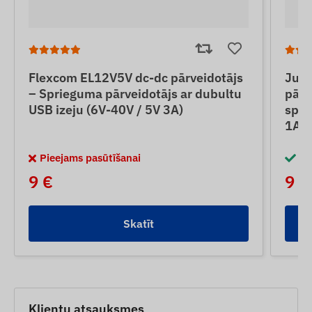
Flexcom EL12V5V dc-dc pārveidotājs
Jun
– Sprieguma pārveidotājs ar dubultu
pārv
USB izeju (6V-40V / 5V 3A)
spri
1A)
Pieejams pasūtīšanai
No
9 €
9 €
Skatīt
Klientu atsauksmes