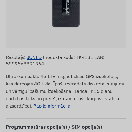
Ražotājs:
JUNEO
Produkta kods: TK913E EAN:
5999568891364
Ultra-kompakts 4G LTE magnētiskais GPS izsekotājs,
kas darbojas 4G tīklā. Īpaši izstrādāts diskrētai sūtījumu
un vērtīgu īpašumu izsekošanai. Ierīcei ir 15 dienu
darbības laiks un pret šļakatām drošs korpuss stabilai
aizsardzībai.
Papildinformācija
Programmatūras opcija(s) / SIM opcija(s)