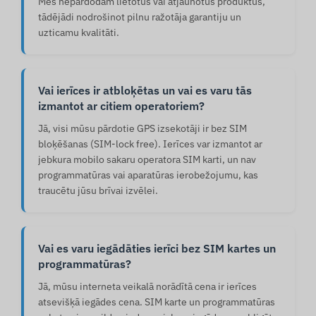
Mēs nepārdodam lietotus vai atjaunotus produktus,
tādējādi nodrošinot pilnu ražotāja garantiju un
uzticamu kvalitāti.
Vai ierīces ir atbloķētas un vai es varu tās
izmantot ar citiem operatoriem?
Jā, visi mūsu pārdotie GPS izsekotāji ir bez SIM
bloķēšanas (SIM-lock free). Ierīces var izmantot ar
jebkura mobilo sakaru operatora SIM karti, un nav
programmatūras vai aparatūras ierobežojumu, kas
traucētu jūsu brīvai izvēlei.
Vai es varu iegādāties ierīci bez SIM kartes un
programmatūras?
Jā, mūsu interneta veikalā norādītā cena ir ierīces
atsevišķā iegādes cena. SIM karte un programmatūras