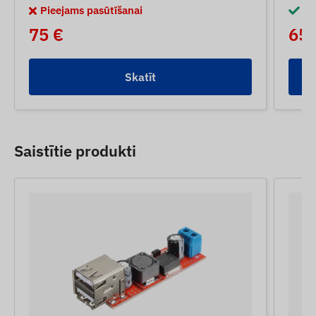
Pieejams pasūtīšanai
No
75 €
65 
Skatīt
Saistītie produkti