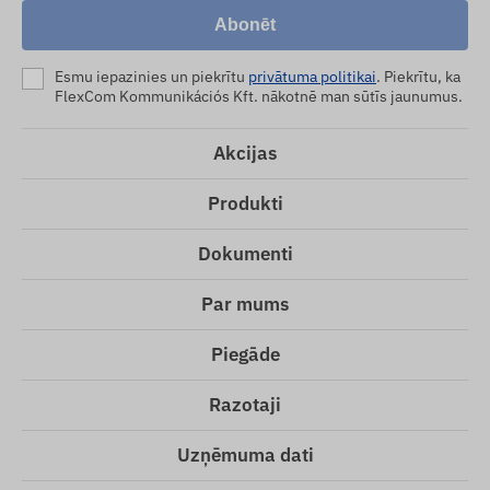
Abonēt
Esmu iepazinies un piekrītu
privātuma politikai
. Piekrītu, ka
FlexCom Kommunikációs Kft. nākotnē man sūtīs jaunumus.
Akcijas
Produkti
Dokumenti
Par mums
Piegāde
Razotaji
Uzņēmuma dati