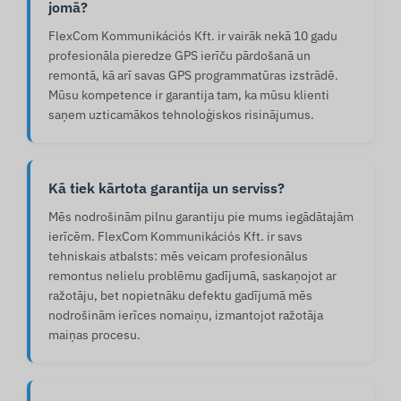
jomā?
FlexCom Kommunikációs Kft. ir vairāk nekā 10 gadu
profesionāla pieredze GPS ierīču pārdošanā un
remontā, kā arī savas GPS programmatūras izstrādē.
Mūsu kompetence ir garantija tam, ka mūsu klienti
saņem uzticamākos tehnoloģiskos risinājumus.
Kā tiek kārtota garantija un serviss?
Mēs nodrošinām pilnu garantiju pie mums iegādātajām
ierīcēm. FlexCom Kommunikációs Kft. ir savs
tehniskais atbalsts: mēs veicam profesionālus
remontus nelielu problēmu gadījumā, saskaņojot ar
ražotāju, bet nopietnāku defektu gadījumā mēs
nodrošinām ierīces nomaiņu, izmantojot ražotāja
maiņas procesu.