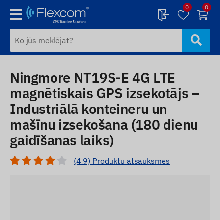
0
0
Ningmore NT19S-E 4G LTE
magnētiskais GPS izsekotājs –
Industriālā konteineru un
mašīnu izsekošana (180 dienu
gaidīšanas laiks)
(4.9) Produktu atsauksmes