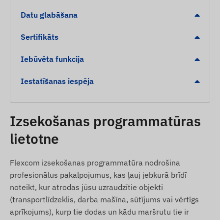
Noņemšanas brīdinājums:
tūlītējs paziņojums,
Datu glabāšana
ja ierīce tiek noņemta no piestiprinātās metāla
virsmas.
Sertifikāts
Zema akumulatora līmeņa indikācija darbības
Iebūvēta funkcija
drošībai.
Pārvietošanās noteikšana no stāvēšanas
Iestatīšanas iespēja
pozīcijas.
Digitālā žoga (Geofencing) atstāšana vai
ierašanās noteiktā zonā (POI).
Izsekošanas programmatūras
lietotne
Iepakojuma saturs
Ningmore NT19S-E 4G LTE magnētiskais GPS
Flexcom izsekošanas programmatūra nodrošina
izsekotājs
profesionālus pakalpojumus, kas ļauj jebkurā brīdī
USB uzlādes kabelis
noteikt, kur atrodas jūsu uzraudzītie objekti
(transportlīdzeklis, darba mašīna, sūtījums vai vērtīgs
Lietošanas pamācība
aprīkojums), kurp tie dodas un kādu maršrutu tie ir