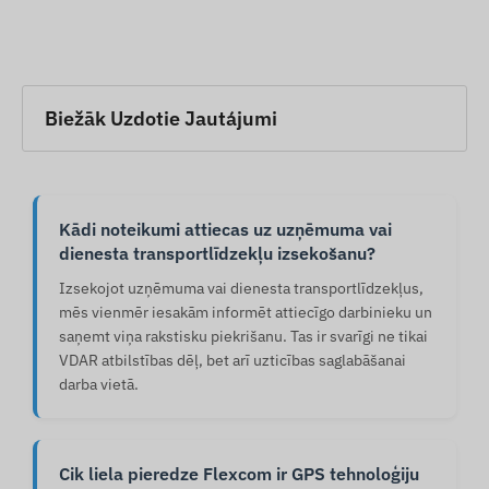
Biežāk Uzdotie Jautájumi
Kādi noteikumi attiecas uz uzņēmuma vai
dienesta transportlīdzekļu izsekošanu?
Izsekojot uzņēmuma vai dienesta transportlīdzekļus,
mēs vienmēr iesakām informēt attiecīgo darbinieku un
saņemt viņa rakstisku piekrišanu. Tas ir svarīgi ne tikai
VDAR atbilstības dēļ, bet arī uzticības saglabāšanai
darba vietā.
Cik liela pieredze Flexcom ir GPS tehnoloģiju