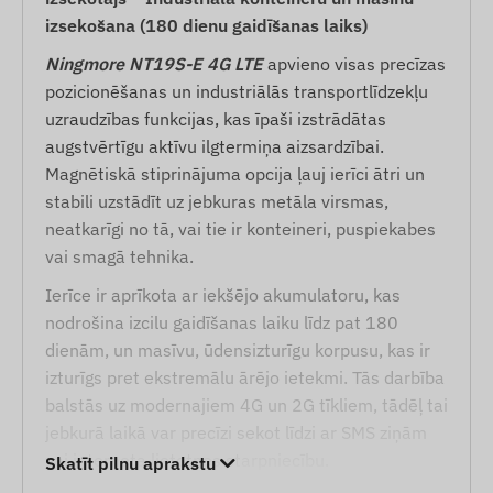
izsekošana (180 dienu gaidīšanas laiks)
Ningmore NT19S-E 4G LTE
apvieno visas precīzas
pozicionēšanas un industriālās transportlīdzekļu
uzraudzības funkcijas, kas īpaši izstrādātas
augstvērtīgu aktīvu ilgtermiņa aizsardzībai.
Magnētiskā stiprinājuma opcija ļauj ierīci ātri un
stabili uzstādīt uz jebkuras metāla virsmas,
neatkarīgi no tā, vai tie ir konteineri, puspiekabes
vai smagā tehnika.
Ierīce ir aprīkota ar iekšējo akumulatoru, kas
nodrošina izcilu gaidīšanas laiku līdz pat 180
dienām, un masīvu, ūdensizturīgu korpusu, kas ir
izturīgs pret ekstremālu ārējo ietekmi. Tās darbība
balstās uz modernajiem 4G un 2G tīkliem, tādēļ tai
jebkurā laikā var precīzi sekot līdzi ar SMS ziņām
vai interneta lietotnes starpniecību.
Skatīt pilnu aprakstu