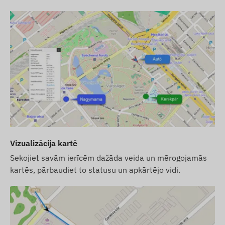
iestatījumiem. Jums pašiem ir jārūpējas par
darbībai nepieciešamo SIM karti, tās
iestatījumiem un kartes uzturēšanu
(papildināšana, ikgadējā datu saskaņošana).
Ja kopā ar ierīci iegādājaties arī
programmatūras abonementu, bet ne SIM karti,
mēs nodosim ierīci jau reģistrētu mūsu
programmatūrā un gatavu darbam. Tomēr SIM
kartes iegāde, iestatīšana un uzturēšana
joprojām ir jūsu ziņā.
Ja kopā ar ierīci un programmatūras
Vizualizācija kartē
abonementu pērkat arī SIM karti no mums, mēs
Sekojiet savām ierīcēm dažāda veida un mērogojamās
nodosim ierīci un SIM karti gatavu darbam ar
kartēs, pārbaudiet to statusu un apkārtējo vidi.
programmatūru un paši rūpēsimies par kartes
nepārtrauktu darbību – jums par pēdējo nekas
nebūs jādara.
Programmatūras abonementa gadījumā, ja