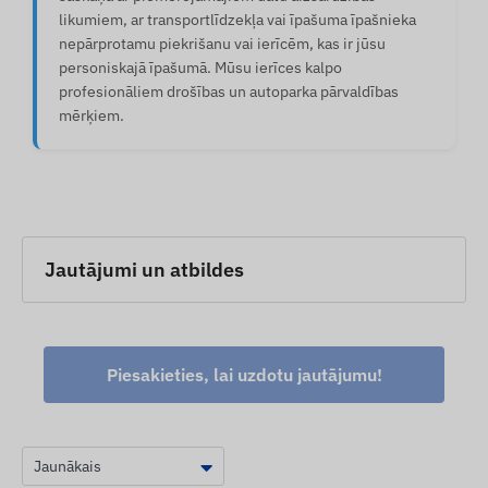
likumiem, ar transportlīdzekļa vai īpašuma īpašnieka
nepārprotamu piekrišanu vai ierīcēm, kas ir jūsu
personiskajā īpašumā. Mūsu ierīces kalpo
profesionāliem drošības un autoparka pārvaldības
mērķiem.
Jautājumi un atbildes
Piesakieties, lai uzdotu jautājumu!