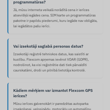
programmatūras?
Jā, mūsu interneta veikalā norādītā cena ir ierīces
atsevišķā iegādes cena. SIM karte un programmatūras
pakotne ir papildu piederumi, kuru iegāde nav obligāta,
lai iegādātos pašu ierīci.
Vai izsekotāji saglabā personas datus?
Izsekotāji reģistrē tehniskos datus, kas saistīti ar
kustību. Flexcom apņemas ievērot VDAR (GDPR),
nodrošinot, ka visi reģistrētie dati tiek pārvaldīti
caurskatāmi, droši un pilnībā lietotāja kontrolē.
Kādiem mērķiem var izmantot Flexcom GPS
ierīces?
Mūsu ierīces galvenokārt ir paredzētas autoparka
izsekošanai, velosipēdu, motociklu un automašīnu