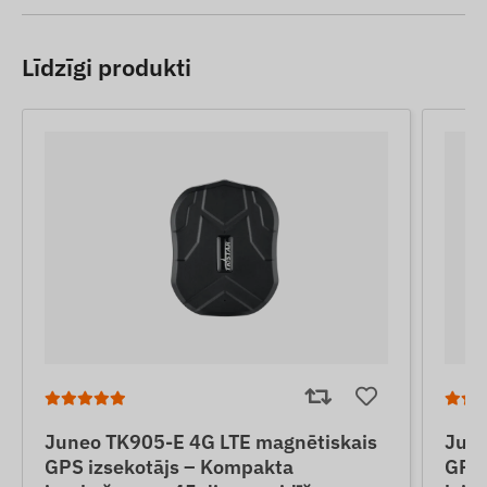
Līdzīgi produkti
Juneo TK905-E 4G LTE magnētiskais
June
GPS izsekotājs – Kompakta
GPS 