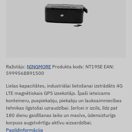
Ražotājs:
NINGMORE
Produkta kods: NT19SE EAN:
5999568891500
Lielas kapacitātes, industriālai lietošanai izstrādāts 4G
LTE magnētiskais GPS izsekotājs. Īpaši ieteicams
konteineru, puspiekabju, piekabju un lauksaimniecības
tehnikas ilgstošai uzraudzībai. Ierīcei ir izcils, līdz pat
180 dienu gaidīšanas laiks un masīvs, ūdensizturīgs
korpuss augstvērtīgu aktīvu aizsardzībai.
Papildinformācija