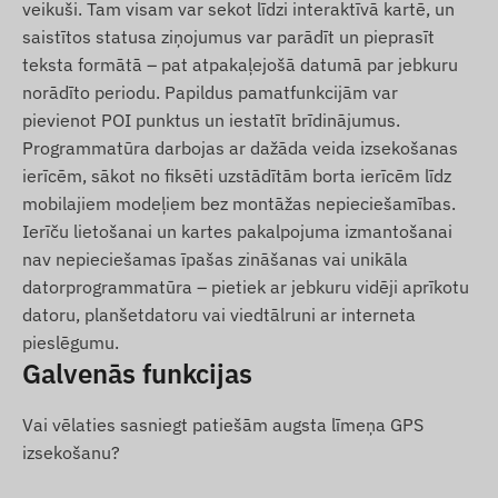
Lietošanas noteikumi
veikuši. Tam visam var sekot līdzi interaktīvā kartē, un
saistītos statusa ziņojumus var parādīt un pieprasīt
Ierīces normālai darbībai nepieciešams aktīvs
teksta formātā – pat atpakaļejošā datumā par jebkuru
savienojums ar pozicionēšanas satelītu sistēmām
norādīto periodu. Papildus pamatfunkcijām var
un mobilo sakaru operatoru tīklu. Tie nodrošina
pievienot POI punktus un iestatīt brīdinājumus.
datu vākšanu un pārsūtīšanu uz lietotāja tālruni
Programmatūra darbojas ar dažāda veida izsekošanas
vai centrālo sistēmu. Ierīce sazinās caur mobilo
ierīcēm, sākot no fiksēti uzstādītām borta ierīcēm līdz
sakaru operatoru tīklu, izmantojot tajā ievietoto
mobilajiem modeļiem bez montāžas nepieciešamības.
(nomaināmo) SIM karti.
Ierīču lietošanai un kartes pakalpojuma izmantošanai
nav nepieciešamas īpašas zināšanas vai unikāla
Darbības reģions
datorprogrammatūra – pietiek ar jebkuru vidēji aprīkotu
4G LTE:
Eiropa, Āzija, Āfrika
datoru, planšetdatoru vai viedtālruni ar interneta
pieslēgumu.
2G GSM:
Eiropa, Āzija, Āfrika, Austrālija
Galvenās funkcijas
Iegādes iespējas
Vai vēlaties sasniegt patiešām augsta līmeņa GPS
Ja pērkat tikai ierīci (bez programmatūras
izsekošanu?
abonementa), mēs to nododam ar rūpnīcas