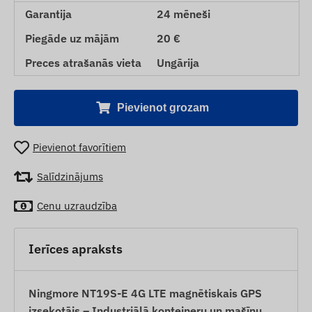
Garantija
24 mēneši
Piegāde uz mājām
20 €
Preces atrašanās vieta
Ungārija
Pievienot grozam
Pievienot favorītiem
Salīdzinājums
Cenu uzraudzība
Ierīces apraksts
Ningmore NT19S-E 4G LTE magnētiskais GPS
izsekotājs – Industriālā konteineru un mašīnu