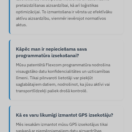
pretaizdzīšanas aizsardzībai, kā arī loģistikas
optimizācijai. To izmantošana ir vērsta uz efektīvāku
aktīvu aizsardzību, vienmēr ievērojot normatīvos
aktus.
Kāpēc man ir nepieciešama sava
programmatūra izsekošanai?
Mūsu patentētā Flexcom programmatūra nodrošina
visaugstāko datu konfidencialitātes un uzticamības
līmeni. Tikai pilnvaroti lietotāji var piekļūt
saglabātajiem datiem, nodrošinot, ka jūsu aktīvi vai
transportlīdzekļi paliek drošā kontrolē.
Kā es varu likumīgi izmantot GPS izsekotāju?
Mēs iesakām izmantot mūsu GPS izsekotājus tikai
saskaņā ar piemērojamajiem datu aizsardzības