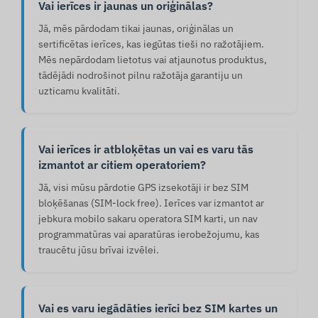
Vai ierīces ir jaunas un oriģinālas?
Jā, mēs pārdodam tikai jaunas, oriģinālas un
sertificētas ierīces, kas iegūtas tieši no ražotājiem.
Mēs nepārdodam lietotus vai atjaunotus produktus,
tādējādi nodrošinot pilnu ražotāja garantiju un
uzticamu kvalitāti.
Vai ierīces ir atbloķētas un vai es varu tās
izmantot ar citiem operatoriem?
Jā, visi mūsu pārdotie GPS izsekotāji ir bez SIM
bloķēšanas (SIM-lock free). Ierīces var izmantot ar
jebkura mobilo sakaru operatora SIM karti, un nav
programmatūras vai aparatūras ierobežojumu, kas
traucētu jūsu brīvai izvēlei.
Vai es varu iegādāties ierīci bez SIM kartes un