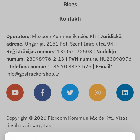
Blogs
Kontakti
Operators
: Flexcom Kommunikációs Kft.|
Juridiskā
adrese
: Ungārija, 2151 Fót, Szent Imre utca 94. |
Reģistrācijas numurs
: 13-09-172503 |
Nodokļu
numurs
: 23098976-2-13 |
PVN numurs
: HU23098976
|
Telefona numurs
: +36 70 3333 525 |
E-mail
:
info@gpstrackershop.lv
Copyright © 2026 Flexcom Kommunikációs Kft., Visas
tiesības aizsargātas.
Latviešu
▼