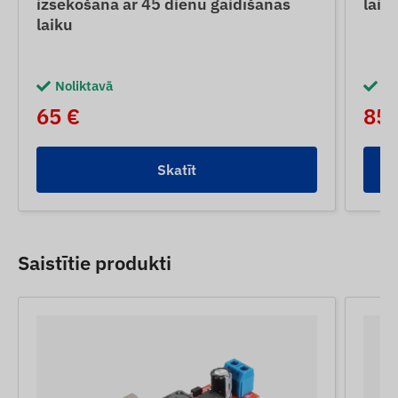
izsekošana ar 45 dienu gaidīšanas
laik
laiku
Noliktavā
No
65 €
85 
Skatīt
Saistītie produkti