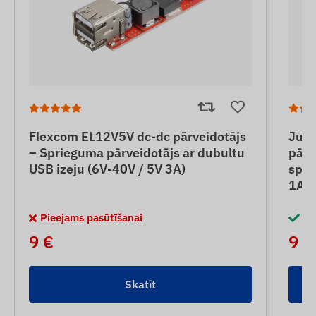
Flexcom EL12V5V dc-dc pārveidotājs
Jun
– Sprieguma pārveidotājs ar dubultu
pārv
USB izeju (6V-40V / 5V 3A)
spri
1A)
Pieejams pasūtīšanai
No
9 €
9 €
Skatīt