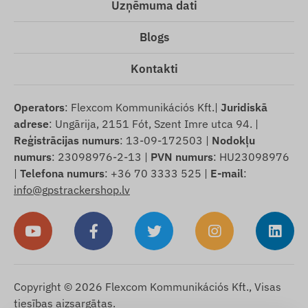
Uzņēmuma dati
Blogs
Kontakti
Operators
: Flexcom Kommunikációs Kft.|
Juridiskā
adrese
: Ungārija, 2151 Fót, Szent Imre utca 94. |
Reģistrācijas numurs
: 13-09-172503 |
Nodokļu
numurs
: 23098976-2-13 |
PVN numurs
: HU23098976
|
Telefona numurs
: +36 70 3333 525 |
E-mail
:
info@gpstrackershop.lv
Copyright © 2026 Flexcom Kommunikációs Kft., Visas
tiesības aizsargātas.