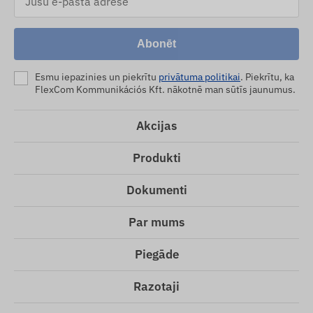
Abonēt
Esmu iepazinies un piekrītu
privātuma politikai
. Piekrītu, ka
FlexCom Kommunikációs Kft. nākotnē man sūtīs jaunumus.
Akcijas
Produkti
Dokumenti
Par mums
Piegāde
Razotaji