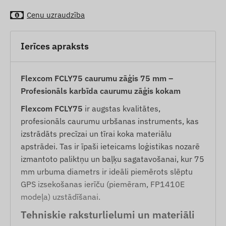
Cenu uzraudzība
Ierīces apraksts
Flexcom FCLY75 caurumu zāģis 75 mm –
Profesionāls karbīda caurumu zāģis kokam
Flexcom FCLY75
ir augstas kvalitātes,
profesionāls caurumu urbšanas instruments, kas
izstrādāts precīzai un tīrai koka materiālu
apstrādei. Tas ir īpaši ieteicams loģistikas nozarē
izmantoto paliktņu un baļķu sagatavošanai, kur 75
mm urbuma diametrs ir ideāli piemērots slēptu
GPS izsekošanas ierīču (piemēram, FP1410E
modeļa) uzstādīšanai.
Tehniskie raksturlielumi un materiāli