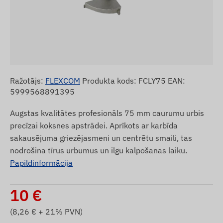
Ražotājs:
FLEXCOM
Produkta kods: FCLY75 EAN:
5999568891395
Augstas kvalitātes profesionāls 75 mm caurumu urbis
precīzai koksnes apstrādei. Aprīkots ar karbīda
sakausējuma griezējasmeni un centrētu smaili, tas
nodrošina tīrus urbumus un ilgu kalpošanas laiku.
Papildinformācija
10
€
(
8,26
€ + 21% PVN)