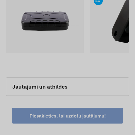
un estētiskus rezultātus gan profesionālā
industriālā vidē, gan prasīgos amatniecības
projektos.
Ierīču apraksti un attēli tīmekļa vietnē ir balstīti uz
ražotāja publicēto informāciju, kas ne vienmēr ir
precīza vai bez kļūdām. Ražotājs patur tiesības bez
iepriekšēja brīdinājuma mainīt noteiktus produkta
parametrus vai iepakojumu – ar to saistīto datu
atjaunināšana mūsu tīmekļa vietnē notiek pēc
izmaiņu konstatēšanas un izvērtēšanas.
Jautājumi un atbildes
Piesakieties, lai uzdotu jautājumu!