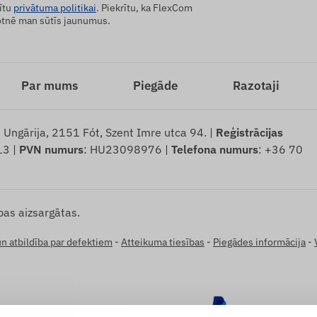
ītu
privātuma politikai
. Piekrītu, ka FlexCom
tnē man sūtīs jaunumus.
Par mums
Piegāde
Razotaji
: Ungārija, 2151 Fót, Szent Imre utca 94. |
Reģistrācijas
13 |
PVN numurs
: HU23098976 |
Telefona numurs
: +36 70
bas aizsargātas.
un atbildība par defektiem
-
Atteikuma tiesības
-
Piegādes informācija
-