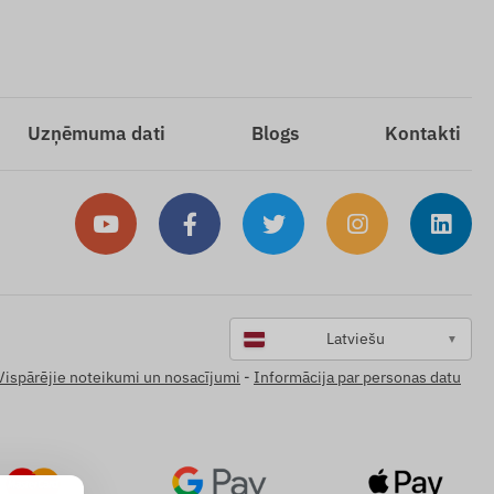
Uzņēmuma dati
Blogs
Kontakti
Latviešu
▼
Vispārējie noteikumi un nosacījumi
-
Informācija par personas datu