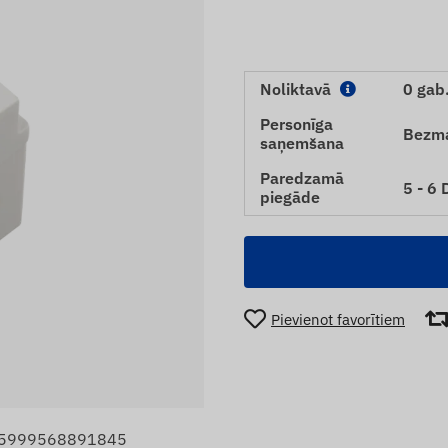
Noliktavā
0 gab
Personīga
Bezm
saņemšana
Paredzamā
5 - 6
piegāde
Pievienot favorītiem
: 5999568891845