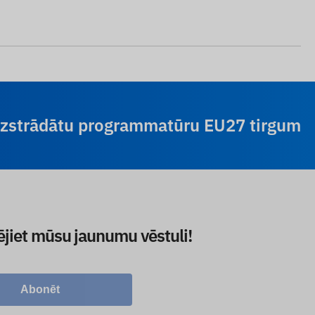
 izstrādātu programmatūru EU27 tirgum
ējiet mūsu jaunumu vēstuli!
Abonēt