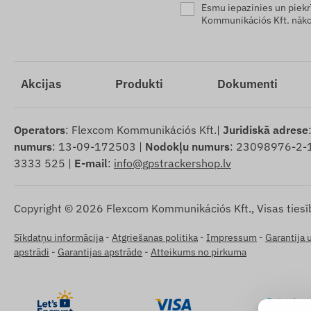
Esmu iepazinies un piekr
Kommunikációs Kft. nāko
Akcijas
Produkti
Dokumenti
Operators
: Flexcom Kommunikációs Kft.|
Juridiskā adrese
numurs
: 13-09-172503 |
Nodokļu numurs
: 23098976-2-
3333 525 |
E-mail
:
info@gpstrackershop.lv
Copyright © 2026 Flexcom Kommunikációs Kft., Visas tiesī
Sīkdatņu informācija
-
Atgriešanas politika
-
Impressum
-
Garantija 
apstrādi
-
Garantijas apstrāde
-
Atteikums no pirkuma