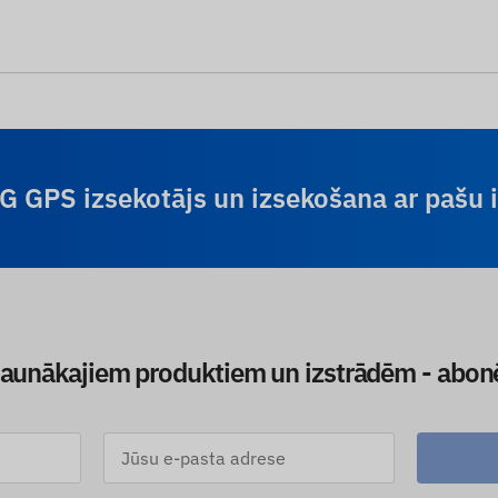
4G GPS izsekotājs un izsekošana ar pašu
jaunākajiem produktiem un izstrādēm - abon