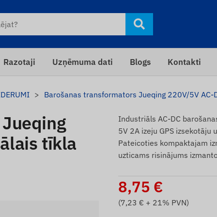
Razotaji
Uzņēmuma dati
Blogs
Kontakti
EDERUMI
Barošanas transformators Jueqing 220V/5V AC-DC 
 Jueqing
Industriāls AC-DC barošanas
5V 2A izeju GPS izsekotāju u
lais tīkla
Pateicoties kompaktajam iz
uzticams risinājums izmanto
8,75
€
(
7,23
€ + 21% PVN)