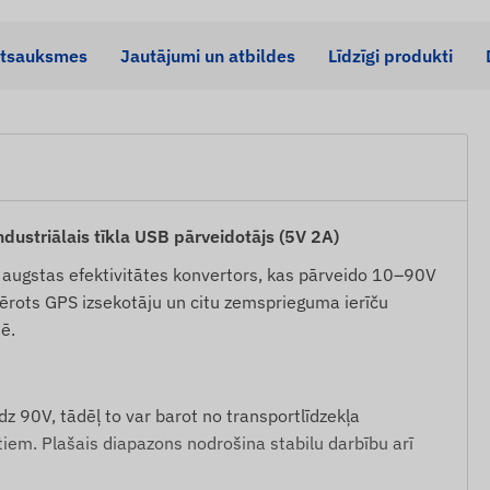
tsauksmes
Jautājumi un atbildes
Līdzīgi produkti
ustriālais tīkla USB pārveidotājs (5V 2A)
 augstas efektivitātes konvertors, kas pārveido 10–90V
emērots GPS izsekotāju un citu zemsprieguma ierīču
ē.
z 90V, tādēļ to var barot no transportlīdzekļa
tiem. Plašais diapazons nodrošina stabilu darbību arī