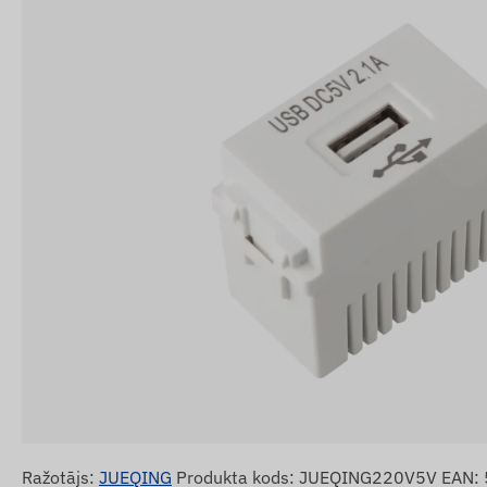
Ražotājs:
JUEQING
Produkta kods: JUEQING220V5V EAN