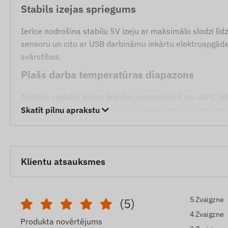
Stabils izejas spriegums
Ierīce nodrošina stabilu 5V izeju ar maksimālo slodzi līdz 
sensoru un citu ar USB darbināmu iekārtu elektroapgādei
svārstības.
Plašs darba temperatūras diapazons
Modulis saglabā darba drošību temperatūrā no -40°C līd
industriālajā un transportlīdzekļu vidē, pat ekstremālos 
Skatīt pilnu aprakstu
Pielietojuma jomas
GPS izsekotāju barošana vieglajos un kravas automobi
Klientu atsauksmes
Transportlīdzekļos uzstādītu USB ierīču (piemēram, ka
Kā papildelements industriālās automatizācijas un sau
5 Zvaigzne
(5)
Iepakojuma saturs
4 Zvaigzne
Produkta novērtējums
1 gab. Fulree DC-DC sprieguma pārveidotāja modulis