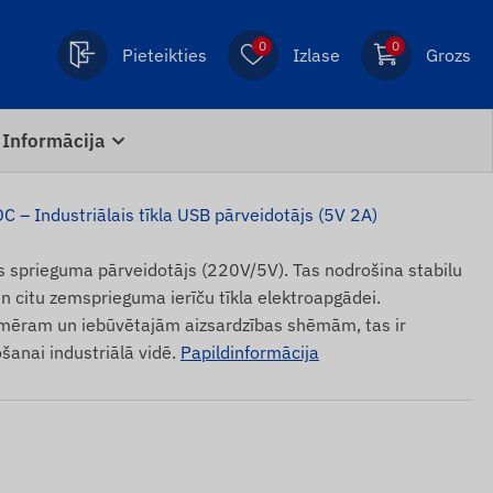
0
0
Pieteikties
Izlase
Grozs
Informācija
– Industriālais tīkla USB pārveidotājs (5V 2A)
 sprieguma pārveidotājs (220V/5V). Tas nodrošina stabilu
n citu zemsprieguma ierīču tīkla elektroapgādei.
mēram un iebūvētajām aizsardzības shēmām, tas ir
šanai industriālā vidē.
Papildinformācija