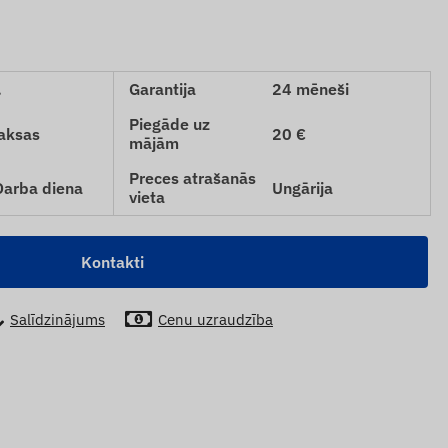
.
Garantija
24 mēneši
Piegāde uz
aksas
20 €
mājām
Preces atrašanās
 Darba diena
Ungārija
vieta
Kontakti
Salīdzinājums
Cenu uzraudzība