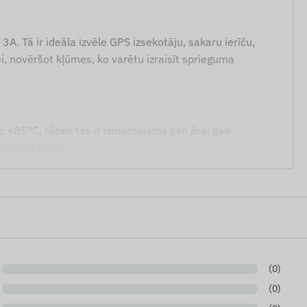
3A. Tā ir ideāla izvēle GPS izsekotāju, sakaru ierīču,
, novēršot kļūmes, ko varētu izraisīt sprieguma
z +85°C, tāpēc tas ir izmantojams gan āra, gan
laikapstākļos.
ļos, autoparka izsekošanai.
meru, telemātikas vienību) droša ekspluatācija.
les enerģijas sistēmās.
(0)
(0)