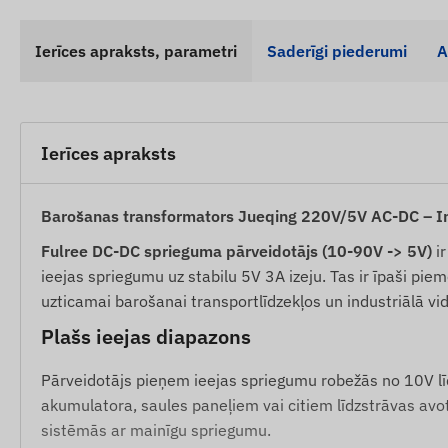
Ierīces apraksts, parametri
Saderīgi piederumi
A
Ierīces apraksts
Barošanas transformators Jueqing 220V/5V AC-DC – Ind
Fulree DC-DC sprieguma pārveidotājs (10-90V -> 5V)
ir
ieejas spriegumu uz stabilu 5V 3A izeju. Tas ir īpaši pi
uzticamai barošanai transportlīdzekļos un industriālā vid
Plašs ieejas diapazons
Pārveidotājs pieņem ieejas spriegumu robežās no 10V līd
akumulatora, saules paneļiem vai citiem līdzstrāvas avo
sistēmās ar mainīgu spriegumu.