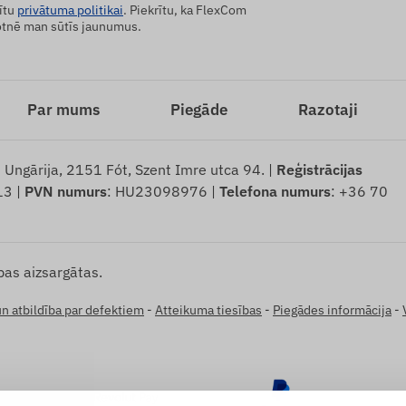
ītu
privātuma politikai
. Piekrītu, ka FlexCom
tnē man sūtīs jaunumus.
Par mums
Piegāde
Razotaji
: Ungārija, 2151 Fót, Szent Imre utca 94. |
Reģistrācijas
13 |
PVN numurs
: HU23098976 |
Telefona numurs
: +36 70
bas aizsargātas.
un atbildība par defektiem
-
Atteikuma tiesības
-
Piegādes informācija
-