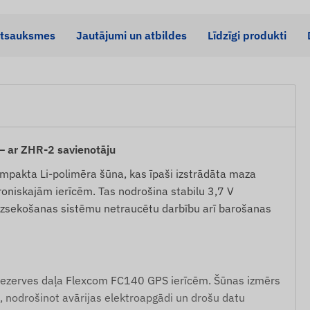
tsauksmes
Jautājumi un atbildes
Līdzīgi produkti
– ar ZHR-2 savienotāju
ompakta Li-polimēra šūna, kas īpaši izstrādāta maza
niskajām ierīcēm. Tas nodrošina stabilu 3,7 V
izsekošanas sistēmu netraucētu darbību arī barošanas
ezerves daļa Flexcom FC140 GPS ierīcēm. Šūnas izmērs
ai, nodrošinot avārijas elektroapgādi un drošu datu