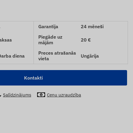
.
Garantija
24 mēneši
Piegāde uz
aksas
20 €
mājām
Preces atrašanās
 Darba diena
Ungārija
vieta
Kontakti
Salīdzinājums
Cenu uzraudzība