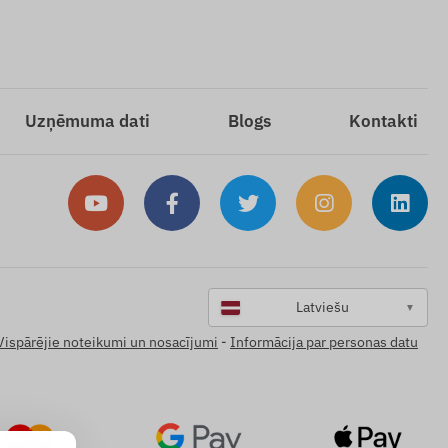
Uzņēmuma dati
Blogs
Kontakti
Latviešu
▼
Vispārējie noteikumi un nosacījumi
-
Informācija par personas datu