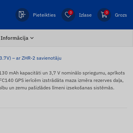
0
0
Pieteikties
Izlase
Grozs
Informācija
3.7V) – ar ZHR-2 savienotāju
130 mAh kapacitāti un 3,7 V nominālo spriegumu, aprīkots
 FC140 GPS ierīcēm izstrādāta maza izmēra rezerves daļa,
ību un zemu pašizlādes līmeni izsekošanas sistēmās.