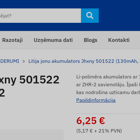
Razotaji
Uzņēmuma dati
Blogs
Kontakti
EDERUMI
Litija jonu akumulators Jhxny 501522 (130mAh, 
Jhxny 501522
Li-polimēra akumulators ar 
ar ZHR-2 savienotāju. Īpaši
2
kas nodrošina uzticamu darb
Papildinformācija
6,25
€
(
5,17
€ + 21% PVN)