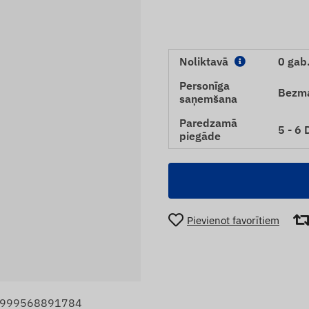
Noliktavā
0 gab
Personīga
Bezm
saņemšana
Paredzamā
5 - 6
piegāde
Pievienot favorītiem
 5999568891784