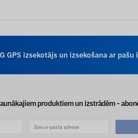
4G GPS izsekotājs un izsekošana ar pašu
jaunākajiem produktiem un izstrādēm - abon