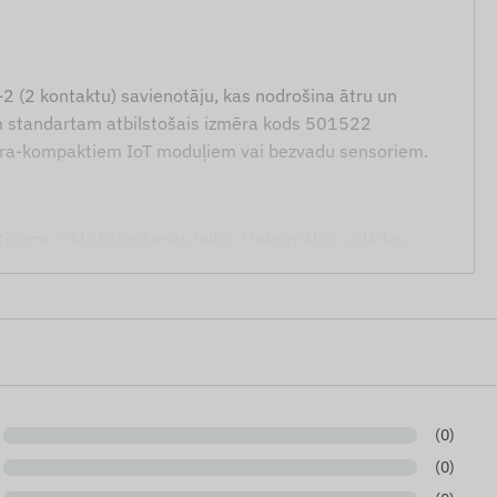
-2 (2 kontaktu) savienotāju, kas nodrošina ātru un
am standartam atbilstošais izmēra kods 501522
ltra-kompaktiem IoT moduļiem vai bezvadu sensoriem.
zticamu cikla kalpošanas laiku. Maksimālais uzlādes
lēgšanas spriegums ir 3,0 V, kas nodrošina optimālu
Li-polimēra barošanas avots un ZHR-2 savienotājs.
(0)
u rezerves vai galvenais enerģijas avots.
(0)