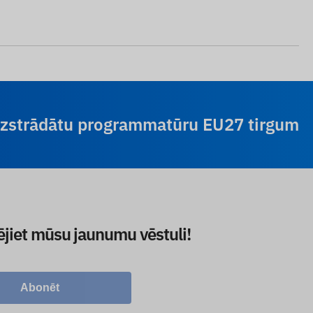
 izstrādātu programmatūru EU27 tirgum
ējiet mūsu jaunumu vēstuli!
Abonēt