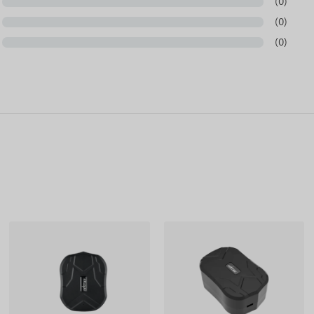
(0)
(0)
(0)
okasgrāmatā savienotāja polaritāti un fizisko vietu
es ķēdi!
otāja publicēto informāciju, kas ne vienmēr ir precīza vai
dinājuma mainīt noteiktus produkta parametrus vai
mekļa vietnē notiek pēc izmaiņu konstatēšanas un