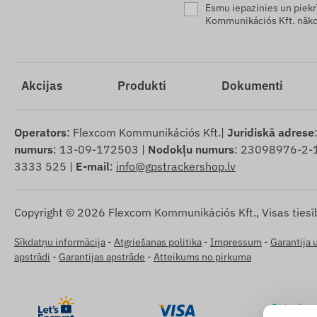
Esmu iepazinies un piekr
Kommunikációs Kft. nāko
Akcijas
Produkti
Dokumenti
Operators
: Flexcom Kommunikációs Kft.|
Juridiskā adrese
numurs
: 13-09-172503 |
Nodokļu numurs
: 23098976-2-
3333 525 |
E-mail
:
info@gpstrackershop.lv
Copyright © 2026 Flexcom Kommunikációs Kft., Visas tiesī
Sīkdatņu informācija
-
Atgriešanas politika
-
Impressum
-
Garantija 
apstrādi
-
Garantijas apstrāde
-
Atteikums no pirkuma