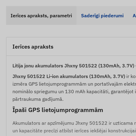
Ierīces apraksts, parametri
Saderīgi piederumi
A
Ierīces apraksts
Litija jonu akumulators Jhxny 501522 (130mAh, 3.7V) 
Jhxny 501522 Li-ion akumulators (130mAh, 3.7V)
ir k
izmēra GPS lietojumprogrammām un portatīvajām elektro
nominālo spriegumu un 130 mAh kapacitāti, garantējot 
pārtraukuma gadījumā.
Īpaši GPS lietojumprogrammām
Akumulators ar apzīmējumu Jhxny 501522 ir uzticama r
un kapacitāte precīzi atbilst ierīces iekšējai konstrukcij