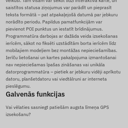
veikuši. Tam visam var sekot līdzi interaktīvā kartē, un
Lietošanas pamācība
saistītos statusa ziņojumus var parādīt un pieprasīt
SIM adata un SIM adapteru komplekts
teksta formātā – pat atpakaļejošā datumā par jebkuru
Pārnēsāšanas soma drošai uzglabāšanai
norādīto periodu. Papildus pamatfunkcijām var
pievienot POI punktus un iestatīt brīdinājumus.
Lietošanas noteikumi
Programmatūra darbojas ar dažāda veida izsekošanas
ierīcēm, sākot no fiksēti uzstādītām borta ierīcēm līdz
Ierīces normālai darbībai nepieciešams aktīvs
mobilajiem modeļiem bez montāžas nepieciešamības.
savienojums ar pozicionēšanas satelītu sistēmām
Ierīču lietošanai un kartes pakalpojuma izmantošanai
un mobilo sakaru operatoru tīklu. Tie nodrošina
nav nepieciešamas īpašas zināšanas vai unikāla
datu vākšanu, pārsūtīšanu un saziņu ar lietotāja
datorprogrammatūra – pietiek ar jebkuru vidēji aprīkotu
tālruni vai centrālo serveri. Ierīce sazinās caur
datoru, planšetdatoru vai viedtālruni ar interneta
mobilo tīklu, izmantojot tajā ievietoto
pieslēgumu.
(nomaināmo) SIM karti.
Galvenās funkcijas
Darbības reģions
Vai vēlaties sasniegt patiešām augsta līmeņa GPS
4G: Pasaule
izsekošanu?
2G: Pasaule