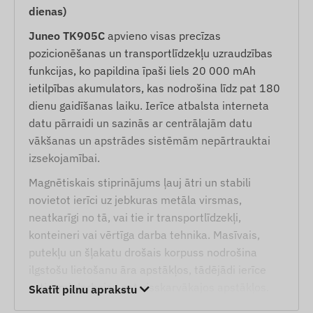
dienas)
Juneo TK905C
apvieno visas precīzas
pozicionēšanas un transportlīdzekļu uzraudzības
funkcijas, ko papildina īpaši liels 20 000 mAh
ietilpības akumulators, kas nodrošina līdz pat 180
dienu gaidīšanas laiku. Ierīce atbalsta interneta
datu pārraidi un sazinās ar centrālajām datu
vākšanas un apstrādes sistēmām nepārtrauktai
izsekojamībai.
Magnētiskais stiprinājums ļauj ātri un stabili
novietot ierīci uz jebkuras metāla virsmas,
neatkarīgi no tā, vai tie ir transportlīdzekļi,
konteineri vai vērtīga darba tehnika. Masīvais,
putekļu un šļakatu drošais korpuss nodrošina
ilgstošu lietošanu āra apstākļos, tādējādi ierīce
uzticami darbojas pat visskarvākajos apstākļos.
Skatīt pilnu aprakstu
Pakalpojumi un īpašības