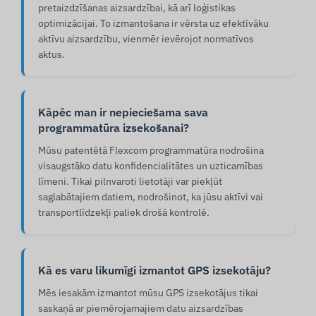
pretaizdzīšanas aizsardzībai, kā arī loģistikas
optimizācijai. To izmantošana ir vērsta uz efektīvāku
aktīvu aizsardzību, vienmēr ievērojot normatīvos
aktus.
Kāpēc man ir nepieciešama sava
programmatūra izsekošanai?
Mūsu patentētā Flexcom programmatūra nodrošina
visaugstāko datu konfidencialitātes un uzticamības
līmeni. Tikai pilnvaroti lietotāji var piekļūt
saglabātajiem datiem, nodrošinot, ka jūsu aktīvi vai
transportlīdzekļi paliek drošā kontrolē.
Kā es varu likumīgi izmantot GPS izsekotāju?
Mēs iesakām izmantot mūsu GPS izsekotājus tikai
saskaņā ar piemērojamajiem datu aizsardzības