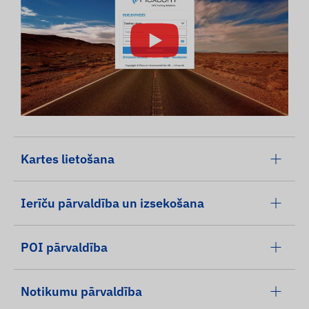
Kartes lietošana
Ierīču pārvaldība un izsekošana
POI pārvaldība
Notikumu pārvaldība