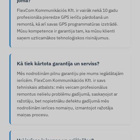
jomā?
FlexCom Kommunikációs Kft. ir vairāk nekā 10 gadu
profesionāla pieredze GPS ierīču pārdošanā un
remontā, kā arī savas GPS programmatūras izstrādē.
Mūsu kompetence ir garantija tam, ka mūsu klienti
saņem uzticamākos tehnoloģiskos risinājumus.
Kā tiek kārtota garantija un serviss?
Mēs nodrošinām pilnu garantiju pie mums iegādātajām
ierīcēm. FlexCom Kommunikációs Kft. ir savs
tehniskais atbalsts: mēs veicam profesionālus
remontus nelielu problēmu gadījumā, saskaņojot ar
ražotāju, bet nopietnāku defektu gadījumā mēs
nodrošinām ierīces nomaiņu, izmantojot ražotāja
maiņas procesu.