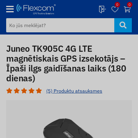
0
0
Juneo TK905C 4G LTE
magnētiskais GPS izsekotājs –
Īpaši ilgs gaidīšanas laiks (180
dienas)
(5) Produktu atsauksmes