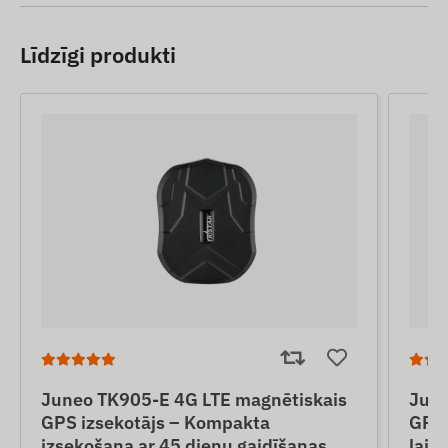
Līdzīgi produkti
Juneo TK905-E 4G LTE magnētiskais
June
GPS izsekotājs – Kompakta
GPS 
izsekošana ar 45 dienu gaidīšanas
laik