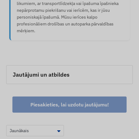
likumiem, ar transportlīdzekļa vai īpašuma īpašnieka
nepārprotamu piekrišanu vai ierīcēm, kas ir jūsu
personiskajā īpašumā. Mūsu ierīces kalpo
profesionāliem drošības un autoparka pārvaldības
mērķiem.
Jautājumi un atbildes
Piesakieties, lai uzdotu jautājumu!