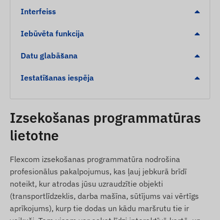
Brīdinājumi
Interfeiss
Neatļautas pārvietošanās noteikšana.
Iebūvēta funkcija
Vibrācijas / trieciena noteikšana: brīdinājums, ja
Datu glabāšana
ierīce vai aizsargājamais objekts saņem ārēju
triecienu.
Iestatīšanas iespēja
Zema akumulatora līmeņa indikācija drošai
ekspluatācijai.
Izsekošanas programmatūras
Ātruma pārsniegšanas brīdinājums.
Digitālā žoga (Geofencing) atstāšana vai
lietotne
ierašanās noteiktā zonā (POI).
Flexcom izsekošanas programmatūra nodrošina
Iepakojuma saturs
profesionālus pakalpojumus, kas ļauj jebkurā brīdī
noteikt, kur atrodas jūsu uzraudzītie objekti
Juneo TK905C 4G LTE magnētiskais GPS
(transportlīdzeklis, darba mašīna, sūtījums vai vērtīgs
izsekotājs
aprīkojums), kurp tie dodas un kādu maršrutu tie ir
USB uzlādes kabelis