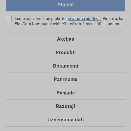
Abonēt
Esmu iepazinies un piekrītu
privātuma politikai
. Piekrītu, ka
FlexCom Kommunikációs Kft. nākotnē man sūtīs jaunumus.
Akcijas
Produkti
Dokumenti
Par mums
Piegāde
Razotaji
Uzņēmuma dati