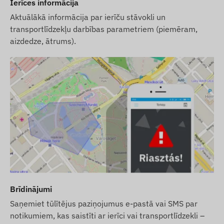
Ierīces informācija
Aktuālākā informācija par ierīču stāvokli un
transportlīdzekļu darbības parametriem (piemēram,
aizdedze, ātrums).
Brīdinājumi
Saņemiet tūlītējus paziņojumus e-pastā vai SMS par
notikumiem, kas saistīti ar ierīci vai transportlīdzekli –