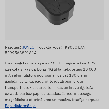
Ražotājs:
JUNEO
Produkta kods: TK905C EAN:
5999568891814
Īpaši augstas veiktspējas 4G LTE magnētiskais GPS
izsekotājs, kas darbojas 4G tīklā. Iebūvētais 20 000
mAh akumulators nodrošina līdz pat 180 dienu
gaidīšanas laiku, padarot to ideāli piemērotu
transportlīdzekļu, darba tehnikas un kravu ilgstošai
uzraudzībai bez papildu uzlādes. Ierīcei ir spēcīgs
magnētiskais stiprinājums un masīvs, izturīgs korpuss.
Papildinformācija