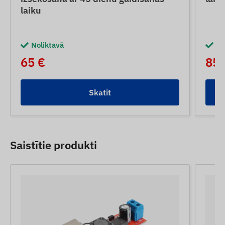
laiku
Noliktavā
No
65 €
85 
Skatīt
Saistītie produkti