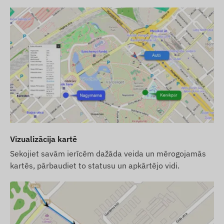
Iegādes iespējas
Ja pērkat tikai ierīci (bez programmatūras
abonementa), mēs to nododam ar rūpnīcas
iestatījumiem. Jums pašiem ir jārūpējas par
darbībai nepieciešamo SIM karti, tās
iestatījumiem un kartes uzturēšanu
(papildināšana, ikgadējā datu saskaņošana).
Ja kopā ar ierīci iegādājaties arī
programmatūras abonementu, bet ne SIM karti,
mēs nodosim ierīci jau reģistrētu mūsu
Vizualizācija kartē
programmatūrā un gatavu darbam. Tomēr SIM
Sekojiet savām ierīcēm dažāda veida un mērogojamās
kartes iegāde, iestatīšana un uzturēšana
kartēs, pārbaudiet to statusu un apkārtējo vidi.
joprojām ir jūsu ziņā.
Ja kopā ar ierīci un programmatūras
abonementu pērkat arī SIM karti no mums, mēs
nodosim ierīci un SIM karti gatavu darbam ar