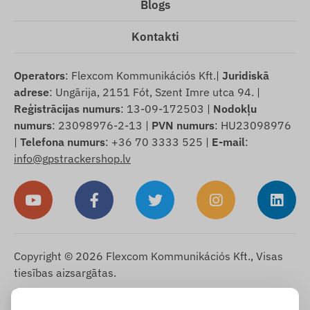
Blogs
Kontakti
Operators
: Flexcom Kommunikációs Kft.|
Juridiskā
adrese
: Ungārija, 2151 Fót, Szent Imre utca 94. |
Reģistrācijas numurs
: 13-09-172503 |
Nodokļu
numurs
: 23098976-2-13 |
PVN numurs
: HU23098976
|
Telefona numurs
: +36 70 3333 525 |
E-mail
:
info@gpstrackershop.lv
Copyright © 2026 Flexcom Kommunikációs Kft., Visas
tiesības aizsargātas.
Latviešu
▼