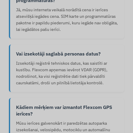
programmatūras?
Jā, mūsu interneta veikalā norādītā cena ir ierīces
atsevišķā iegādes cena. SIM karte un programmatūras
pakotne ir papildu piederumi, kuru iegāde nav obligāta,
lai iegādātos pašu ierīci.
Vai izsekotāji saglabā personas datus?
Izsekotāji reģistrē tehniskos datus, kas saistīti ar
kustību. Flexcom apņemas ievērot VDAR (GDPR),
nodrošinot, ka visi reģistrētie dati tiek pārvaldīti
caurskatāmi, droši un pilnībā lietotāja kontrolē.
Kādiem mērķiem var izmantot Flexcom GPS
ierīces?
Mūsu ierīces galvenokārt ir paredzētas autoparka
izsekošanai, velosipēdu, motociklu un automašīnu