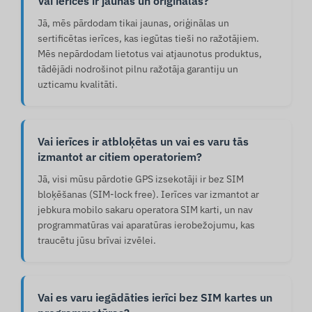
Vai ierīces ir jaunas un oriģinālas?
Jā, mēs pārdodam tikai jaunas, oriģinālas un
sertificētas ierīces, kas iegūtas tieši no ražotājiem.
Mēs nepārdodam lietotus vai atjaunotus produktus,
tādējādi nodrošinot pilnu ražotāja garantiju un
uzticamu kvalitāti.
Vai ierīces ir atbloķētas un vai es varu tās
izmantot ar citiem operatoriem?
Jā, visi mūsu pārdotie GPS izsekotāji ir bez SIM
bloķēšanas (SIM-lock free). Ierīces var izmantot ar
jebkura mobilo sakaru operatora SIM karti, un nav
programmatūras vai aparatūras ierobežojumu, kas
traucētu jūsu brīvai izvēlei.
Vai es varu iegādāties ierīci bez SIM kartes un