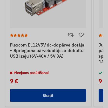
Flexcom EL12V5V dc-dc pārveidotājs
Jun
– Sprieguma pārveidotājs ar dubultu
pārv
USB izeju (6V-40V / 5V 3A)
spri
1A)
Pieejams pasūtīšanai
No
9 €
9 €
Skatīt