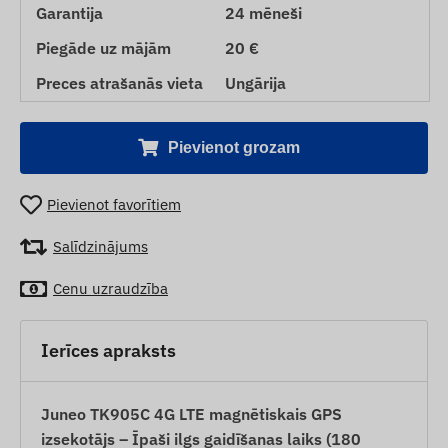
Garantija
24 mēneši
Piegāde uz mājām
20 €
Preces atrašanās vieta
Ungārija
Pievienot grozam
Pievienot favorītiem
Salīdzinājums
Cenu uzraudzība
Ierīces apraksts
Juneo TK905C 4G LTE magnētiskais GPS
izsekotājs – Īpaši ilgs gaidīšanas laiks (180