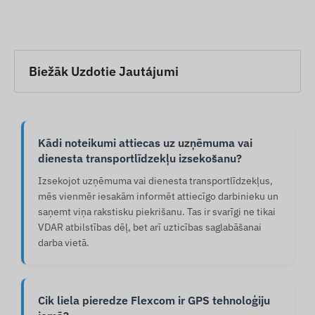
Biežāk Uzdotie Jautájumi
Kādi noteikumi attiecas uz uzņēmuma vai
dienesta transportlīdzekļu izsekošanu?
Izsekojot uzņēmuma vai dienesta transportlīdzekļus,
mēs vienmēr iesakām informēt attiecīgo darbinieku un
saņemt viņa rakstisku piekrišanu. Tas ir svarīgi ne tikai
VDAR atbilstības dēļ, bet arī uzticības saglabāšanai
darba vietā.
Cik liela pieredze Flexcom ir GPS tehnoloģiju