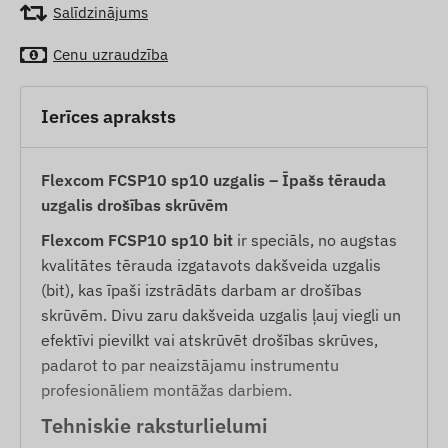
Salīdzinājums
Cenu uzraudzība
Ierīces apraksts
Flexcom FCSP10 sp10 uzgalis – Īpašs tērauda
uzgalis drošības skrūvēm
Flexcom FCSP10 sp10 bit
ir speciāls, no augstas
kvalitātes tērauda izgatavots dakšveida uzgalis
(bit), kas īpaši izstrādāts darbam ar drošības
skrūvēm. Divu zaru dakšveida uzgalis ļauj viegli un
efektīvi pievilkt vai atskrūvēt drošības skrūves,
padarot to par neaizstājamu instrumentu
profesionāliem montāžas darbiem.
Tehniskie raksturlielumi