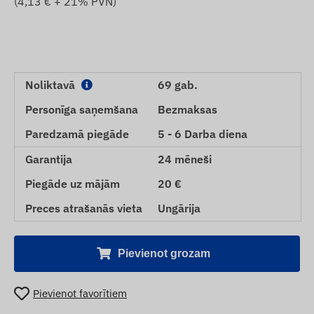
(
4,13
€ + 21% PVN)
Noliktavā
69 gab.
Personīga saņemšana
Bezmaksas
Paredzamā piegāde
5 - 6 Darba diena
Garantija
24 mēneši
Piegāde uz mājām
20 €
Preces atrašanās vieta
Ungārija
Pievienot grozam
Pievienot favorītiem