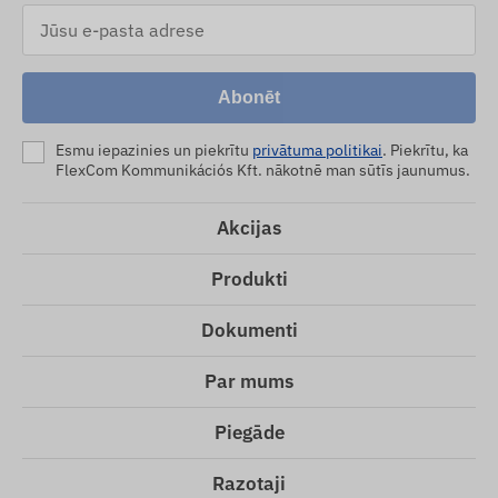
Abonēt
Esmu iepazinies un piekrītu
privātuma politikai
. Piekrītu, ka
FlexCom Kommunikációs Kft. nākotnē man sūtīs jaunumus.
Akcijas
Produkti
Dokumenti
Par mums
Piegāde
Razotaji