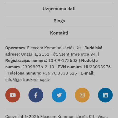
Uzņēmuma dati
Blogs
Kontakti
Operators
: Flexcom Kommunikációs Kft.|
Juridiskā
adrese
: Ungārija, 2151 Fót, Szent Imre utca 94. |
Reģistrācijas numurs
: 13-09-172503 |
Nodokļu
numurs
: 23098976-2-13 |
PVN numurs
: HU23098976
|
Telefona numurs
: +36 70 3333 525 |
E-mail
:
info@gpstrackershop.lv
Copyright © 2026 Flexcom Kommunikációs Kft., Visas