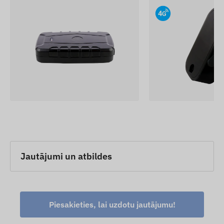
izmaiņu konstatēšanas un izvērtēšanas.
Jautājumi un atbildes
Piesakieties, lai uzdotu jautājumu!