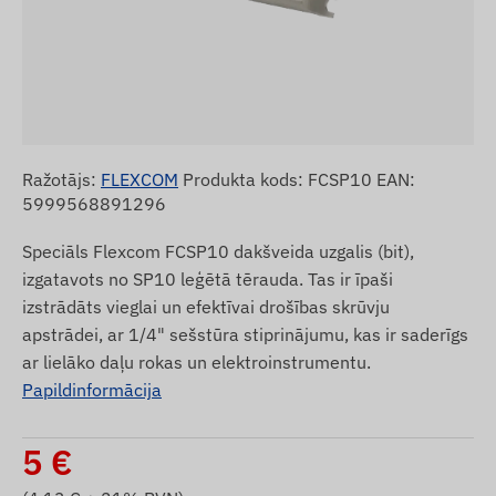
Ražotājs:
FLEXCOM
Produkta kods: FCSP10 EAN:
5999568891296
Speciāls Flexcom FCSP10 dakšveida uzgalis (bit),
izgatavots no SP10 leģētā tērauda. Tas ir īpaši
izstrādāts vieglai un efektīvai drošības skrūvju
apstrādei, ar 1/4" sešstūra stiprinājumu, kas ir saderīgs
ar lielāko daļu rokas un elektroinstrumentu.
Papildinformācija
5
€