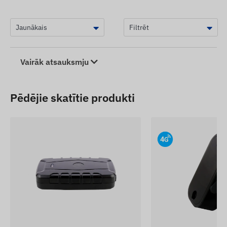
1 gab.
Fulree DC-DC sprieguma pārveidotāja
modulis
Ierīču apraksti un attēli tīmekļa vietnē ir balstīti uz
ražotāja publicēto informāciju, kas ne vienmēr ir
Vairāk atsauksmju
precīza vai bez kļūdām. Ražotājs patur tiesības bez
iepriekšēja brīdinājuma mainīt noteiktus produkta
parametrus vai iepakojumu – ar to saistīto datu
Pēdējie skatītie produkti
atjaunināšana mūsu tīmekļa vietnē notiek pēc
izmaiņu konstatēšanas un izvērtēšanas.