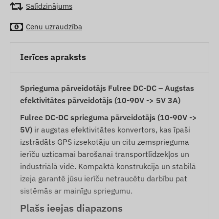
Salīdzinājums
Cenu uzraudzība
Ierīces apraksts
Sprieguma pārveidotājs Fulree DC-DC – Augstas
efektivitātes pārveidotājs (10-90V -> 5V 3A)
Fulree DC-DC sprieguma pārveidotājs (10-90V ->
5V)
ir augstas efektivitātes konvertors, kas īpaši
izstrādāts GPS izsekotāju un citu zemsprieguma
ierīču uzticamai barošanai transportlīdzekļos un
industriālā vidē. Kompaktā konstrukcija un stabilā
izeja garantē jūsu ierīču netraucētu darbību pat
sistēmās ar mainīgu spriegumu.
Plašs ieejas diapazons