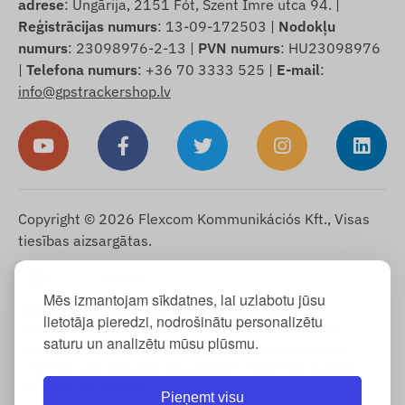
adrese
: Ungārija, 2151 Fót, Szent Imre utca 94. |
Reģistrācijas numurs
: 13-09-172503 |
Nodokļu
numurs
: 23098976-2-13 |
PVN numurs
: HU23098976
|
Telefona numurs
: +36 70 3333 525 |
E-mail
:
info@gpstrackershop.lv
Copyright © 2026 Flexcom Kommunikációs Kft., Visas
tiesības aizsargātas.
Latviešu
▼
Mēs izmantojam sīkdatnes, lai uzlabotu jūsu
Sīkdatņu informācija
-
Atgriešanas politika
-
Impressum
-
lietotāja pieredzi, nodrošinātu personalizētu
Garantija un atbildība par defektiem
-
Atteikuma tiesības
-
saturu un analizētu mūsu plūsmu.
Piegādes informācija
-
Vispārējie noteikumi un nosacījumi
-
Informācija par personas datu apstrādi
-
Garantijas apstrāde
-
Atteikums no pirkuma
Pieņemt visu