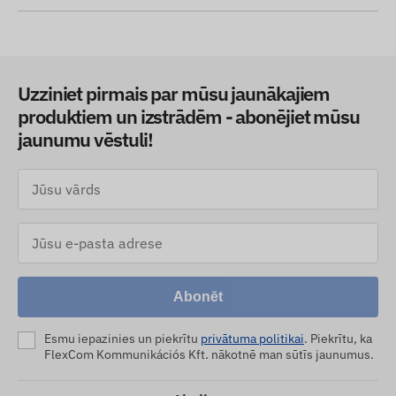
Uzziniet pirmais par mūsu jaunākajiem
produktiem un izstrādēm - abonējiet mūsu
jaunumu vēstuli!
Abonēt
Esmu iepazinies un piekrītu
privātuma politikai
. Piekrītu, ka
FlexCom Kommunikációs Kft. nākotnē man sūtīs jaunumus.