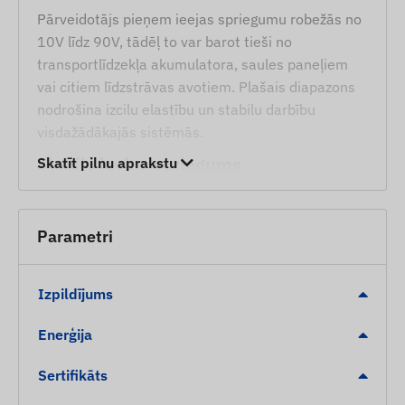
Pārveidotājs pieņem ieejas spriegumu robežās no
10V līdz 90V, tādēļ to var barot tieši no
transportlīdzekļa akumulatora, saules paneļiem
vai citiem līdzstrāvas avotiem. Plašais diapazons
nodrošina izcilu elastību un stabilu darbību
visdažādākajās sistēmās.
Stabils izejas spriegums
Skatīt pilnu aprakstu
Ierīce nodrošina pastāvīgu 5V izeju ar maksimālo
slodzi līdz 3A. Tā ir ideāla izvēle GPS izsekotāju,
Parametri
videoreģistratoru, sensoru un citu ar USB
darbināmu iekārtu elektroapgādei, efektīvi
novēršot kļūmes vai bojājumus, ko varētu izraisīt
Izpildījums
sprieguma svārstības.
Enerģija
Plašs darba temperatūras diapazons
Sertifikāts
Modulis saglabā darba drošību temperatūrā no