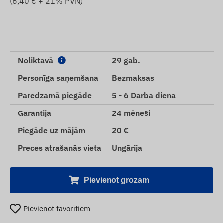
(
6,40
€ + 21% PVN)
Noliktavā
29 gab.
Personīga saņemšana
Bezmaksas
Paredzamā piegāde
5 - 6 Darba diena
Garantija
24 mēneši
Piegāde uz mājām
20 €
Preces atrašanās vieta
Ungārija
Pievienot grozam
Pievienot favorītiem