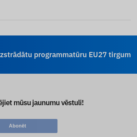
 izstrādātu programmatūru EU27 tirgum
ējiet mūsu jaunumu vēstuli!
Abonēt