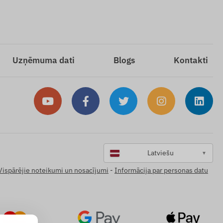
Uzņēmuma dati
Blogs
Kontakti
Latviešu
▼
Vispārējie noteikumi un nosacījumi
-
Informācija par personas datu