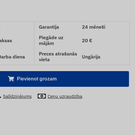
.
Garantija
24 mēneši
Piegāde uz
aksas
20 €
mājām
Preces atrašanās
 Darba diena
Ungārija
vieta
Pievienot grozam
Salīdzinājums
Cenu uzraudzība