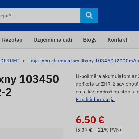
Razotaji
Uzņēmuma dati
Blogs
Kontakti
EDERUMI
Litija jonu akumulators Jhxny 103450 (2000mAh,
Jhxny 103450
Li-polimēra akumulators ar
aprīkots ar ZHR-2 savienotā
R-2
daļa, kas nodrošina stabilu 
Papildinformācija
6,50
€
(
5,37
€ + 21% PVN)