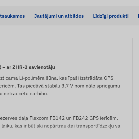
tsauksmes
Jautājumi un atbildes
Līdzīgi produkti
 – ar ZHR-2 savienotāju
uzticama Li-polimēra šūna, kas īpaši izstrādāta GPS
rīcēm. Tas piedāvā stabilu 3,7 V nominālo spriegumu
u netraucētu darbību.
rezerves daļa Flexcom FB142 un FB242 GPS ierīcēm.
aiku, kas ir būtiski nepārtrauktai transportlīdzekļu vai