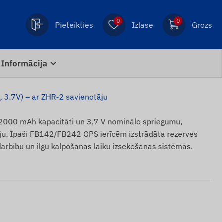
0
0
Pieteikties
Izlase
Grozs
Informācija
 3.7V) – ar ZHR-2 savienotāju
 2000 mAh kapacitāti un 3,7 V nominālo spriegumu,
ju. Īpaši FB142/FB242 GPS ierīcēm izstrādāta rezerves
darbību un ilgu kalpošanas laiku izsekošanas sistēmās.