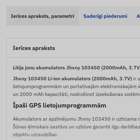
Ierīces apraksts, parametri
Saderīgi piederumi
A
Ierīces apraksts
Litija jonu akumulators Jhxny 103450 (2000mAh, 3.7V)
Jhxny 103450 Li-ion akumulators (2000mAh, 3.7V)
ir 
lietojumprogrammām un portatīvajām elektroniskajām ie
un 2000 mAh kapacitāti, nodrošinot izsekošanas sistēm
Īpaši GPS lietojumprogrammām
Akumulators ar apzīmējumu Jhxny 103450 ir uzticama 
Šūnas ķīmiskais sastāvs un uzbūve garantē ilgu darbības l
objektu uzraudzībai.