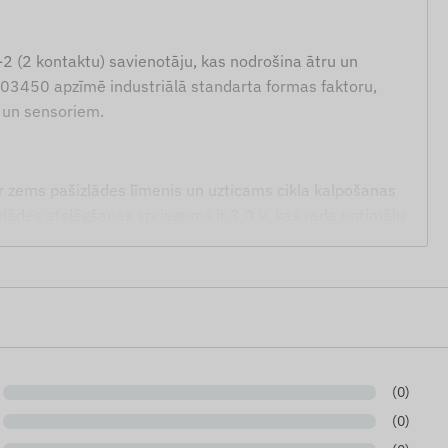
-2 (2 kontaktu) savienotāju, kas nodrošina ātru un
103450 apzīmē industriālā standarta formas faktoru,
m un sensoriem.
ir zems pašizlādes līmenis un uzticams cikla kalpošanas
izlādes atslēgšanas spriegums ir 3,0 V, kas rada optimālu
rīcēm.
Li-polimēra akumulators un ZHR-2 savienotājs.
em un bezvadu sensoriem.
(0)
(0)