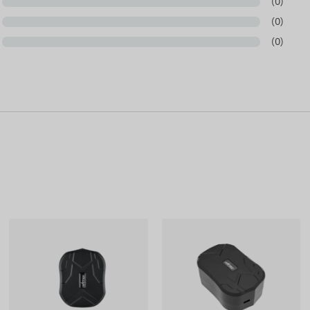
(0)
(0)
(0)
avienotāja polaritāti un fizisko vietu ierīcē.
otāja publicēto informāciju, kas ne vienmēr ir precīza vai
dinājuma mainīt noteiktus produkta parametrus vai
mekļa vietnē notiek pēc izmaiņu konstatēšanas un