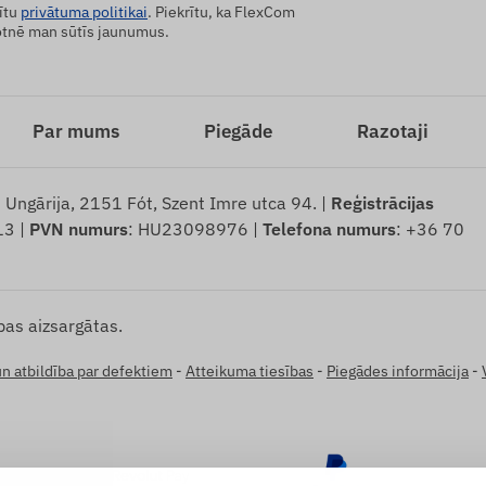
ītu
privātuma politikai
. Piekrītu, ka FlexCom
tnē man sūtīs jaunumus.
Par mums
Piegāde
Razotaji
: Ungārija, 2151 Fót, Szent Imre utca 94. |
Reģistrācijas
13 |
PVN numurs
: HU23098976 |
Telefona numurs
: +36 70
bas aizsargātas.
un atbildība par defektiem
-
Atteikuma tiesības
-
Piegādes informācija
-