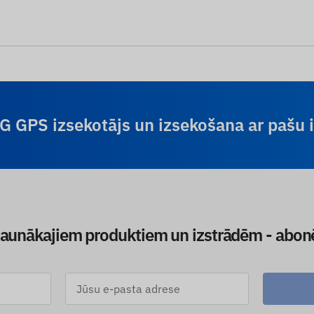
4G GPS izsekotājs un izsekošana ar pašu
jaunākajiem produktiem un izstrādēm - abon