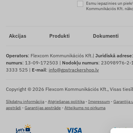
Esmu iepazinies un piekr
Kommunikációs Kft. nāko
Akcijas
Produkti
Dokumenti
Operators
: Flexcom Kommunikációs Kft.|
Juridiskā adrese
numurs
: 13-09-172503 |
Nodokļu numurs
: 23098976-2-
3333 525 |
E-mail
:
info@gpstrackershop.lv
Copyright © 2026 Flexcom Kommunikációs Kft., Visas tiesī
Sīkdatņu informācija
-
Atgriešanas politika
-
Impressum
-
Garantija 
apstrādi
-
Garantijas apstrāde
-
Atteikums no pirkuma