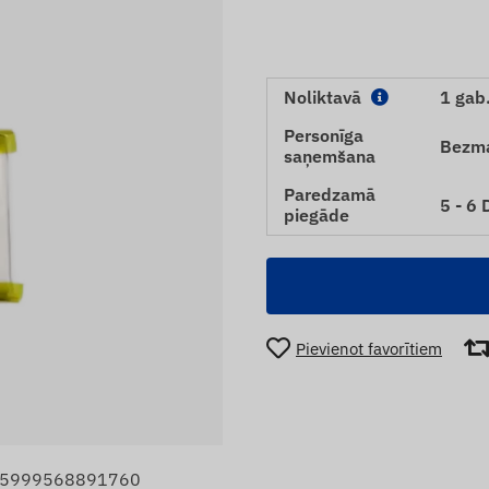
Noliktavā
1 gab
Personīga
Bezm
saņemšana
Paredzamā
5 - 6
piegāde
Pievienot favorītiem
: 5999568891760