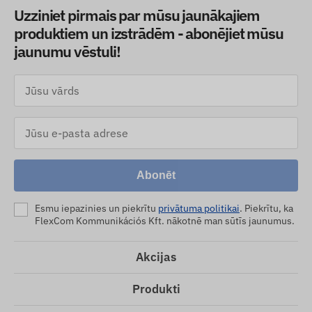
Uzziniet pirmais par mūsu jaunākajiem
produktiem un izstrādēm - abonējiet mūsu
jaunumu vēstuli!
Abonēt
Esmu iepazinies un piekrītu
privātuma politikai
. Piekrītu, ka
FlexCom Kommunikációs Kft. nākotnē man sūtīs jaunumus.
Akcijas
Produkti