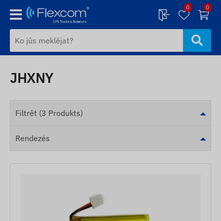
0
0
JHXNY
Filtrēt (3 Produkts)
Rendezés