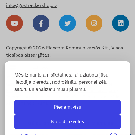
info@gpstrackershop.lv
Copyright © 2026 Flexcom Kommunikációs Kft., Visas
tiesības aizsargātas.
Latviešu
▼
Mēs izmantojam sīkdatnes, lai uzlabotu jūsu
Sīkdatņu informācija
-
Atgriešanas politika
-
Impressum
-
lietotāja pieredzi, nodrošinātu personalizētu
Garantija un atbildība par defektiem
-
Atteikuma tiesības
-
saturu un analizētu mūsu plūsmu.
Piegādes informācija
-
Vispārējie noteikumi un nosacījumi
-
Informācija par personas datu apstrādi
-
Garantijas apstrāde
-
Atteikums no pirkuma
Pieņemt visu
Noraidīt izvēles
MŪSU STARPTAUTISKĀS VIETNES