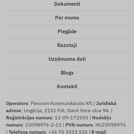
Dokumenti
Par mums
Piegāde
Razotaji
Uzņēmuma dati
Blogs
Kontakti
Operators
: Flexcom Kommunikációs Kft.|
Juridiskā
adrese
: Ungārija, 2151 Fót, Szent Imre utca 94. |
Reģistrācijas numurs
: 13-09-172503 |
Nodokļu
numurs
: 23098976-2-13 |
PVN numurs
: HU23098976
|
Telefona numurs
: +36 70 3333 525 |
E-mail
: