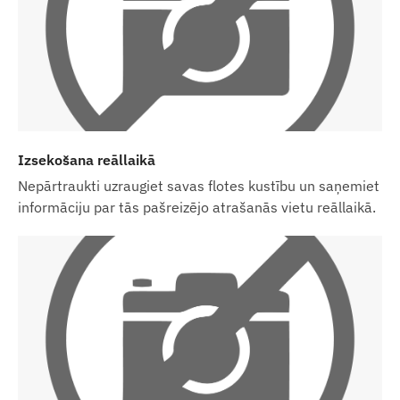
kartes iegāde, iestatīšana un uzturēšana
joprojām ir jūsu ziņā.
Ja kopā ar ierīci un programmatūras
abonementu pērkat arī SIM karti no mums, mēs
nodosim ierīci un SIM karti gatavu darbam ar
programmatūru un paši rūpēsimies par kartes
Izsekošana reāllaikā
nepārtrauktu darbību – jums par pēdējo nekas
nebūs jādara.
Nepārtraukti uzraugiet savas flotes kustību un saņemiet
informāciju par tās pašreizējo atrašanās vietu reāllaikā.
Programmatūras abonementa gadījumā, ja
papildus e-pasta paziņojumiem vēlaties izmantot
arī mūsu programmatūras SMS brīdinājuma
pakalpojumu, lūdzu, iegādājieties arī SMS kredītu
paku, kuru atradīsiet mūsu interneta veikalā pie
saistītajām precēm.
Ierīču apraksti un attēli tīmekļa vietnē ir balstīti uz
ražotāja publicēto informāciju, kas ne vienmēr ir