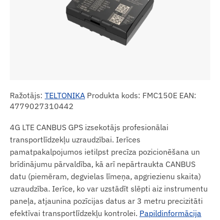
Ražotājs:
TELTONIKA
Produkta kods: FMC150E EAN:
4779027310442
4G LTE CANBUS GPS izsekotājs profesionālai
transportlīdzekļu uzraudzībai. Ierīces
pamatpakalpojumos ietilpst precīza pozicionēšana un
brīdinājumu pārvaldība, kā arī nepārtraukta CANBUS
datu (piemēram, degvielas līmeņa, apgriezienu skaita)
uzraudzība. Ierīce, ko var uzstādīt slēpti aiz instrumentu
paneļa, atjaunina pozīcijas datus ar 3 metru precizitāti
efektīvai transportlīdzekļu kontrolei.
Papildinformācija