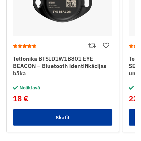
Teltonika BTSID1W1B801 EYE
Tel
BEACON – Bluetooth identifikācijas
SENS
bāka
un v
Noliktavā
No
18 €
22 
Skatīt