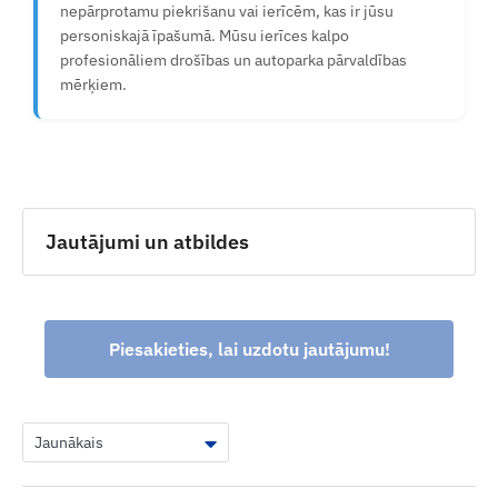
nepārprotamu piekrišanu vai ierīcēm, kas ir jūsu
personiskajā īpašumā. Mūsu ierīces kalpo
profesionāliem drošības un autoparka pārvaldības
mērķiem.
Jautājumi un atbildes
Piesakieties, lai uzdotu jautājumu!