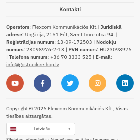
Kontakti
Operators
: Flexcom Kommunikációs Kft.|
Juridiskā
adrese
: Ungārija, 2151 Fót, Szent Imre utca 94. |
Reģistrācijas numurs
: 13-09-172503 |
Nodokļu
numurs
: 23098976-2-13 |
PVN numurs
: HU23098976
|
Telefona numurs
: +36 70 3333 525 |
E-mail
:
info@gpstrackershop.lv
Copyright © 2026 Flexcom Kommunikációs Kft., Visas
tiesības aizsargātas.
Latviešu
▼
Sīkdatņu informācija
-
Atgriešanas politika
-
Impressum
-