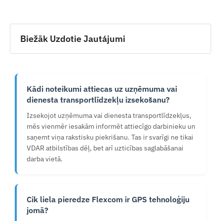
Biežāk Uzdotie Jautájumi
Kādi noteikumi attiecas uz uzņēmuma vai
dienesta transportlīdzekļu izsekošanu?
Izsekojot uzņēmuma vai dienesta transportlīdzekļus,
mēs vienmēr iesakām informēt attiecīgo darbinieku un
saņemt viņa rakstisku piekrišanu. Tas ir svarīgi ne tikai
VDAR atbilstības dēļ, bet arī uzticības saglabāšanai
darba vietā.
Cik liela pieredze Flexcom ir GPS tehnoloģiju
jomā?