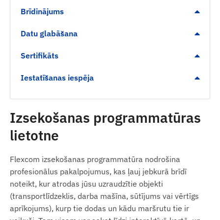
atvienošanas).
Brīdinājums
Iekšējā, augstas jutības GNSS antena un LED
Datu glabāšana
statusa indikatori.
Automātiska pārslēgšanās starp miega un
Sertifikāts
modrības režīmiem enerģijas taupīšanai.
Iestatīšanas iespēja
Digitālās un analogās ieejas un izejas
(piemēram, transportlīdzekļa attālinātai
apturēšanai).
Izsekošanas programmatūras
Brīdinājumi
lietotne
Kustības noteikšana no stāvēšanas pozīcijas.
Flexcom izsekošanas programmatūra nodrošina
Vilkšanas noteikšana neautorizētas
profesionālus pakalpojumus, kas ļauj jebkurā brīdī
pārvietošanas gadījumā.
noteikt, kur atrodas jūsu uzraudzītie objekti
Aizdedzes stāvokļa maiņa.
(transportlīdzeklis, darba mašīna, sūtījums vai vērtīgs
Ierīces atvienošanas brīdinājums.
aprīkojums), kurp tie dodas un kādu maršrutu tie ir
Digitālā žoga (Geofence) atstāšana vai