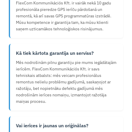
FlexCom Kommunikációs Kft. ir vairāk nekā 10 gadu
profesionāla pieredze GPS ierīču pārdošanā un
remontā, kā arī savas GPS programmatūras izstrādē.
Mūsu kompetence ir garantija tam, ka mūsu klienti
saņem uzticamākos tehnoloģiskos risinājumus.
Kā tiek kārtota garantija un serviss?
Mēs nodrošinām pilnu garantiju pie mums iegādātajām
ierīcēm. FlexCom Kommunikációs Kft. ir savs
tehniskais atbalsts: mēs veicam profesionālus
remontus nelielu problēmu gadījumā, saskaņojot ar
ražotāju, bet nopietnāku defektu gadījumā mēs
nodrošinām ierīces nomaiņu, izmantojot ražotāja
maiņas procesu.
Vai ierīces ir jaunas un oriģinālas?