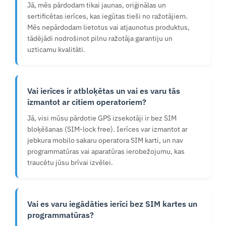
Jā, mēs pārdodam tikai jaunas, oriģinālas un
sertificētas ierīces, kas iegūtas tieši no ražotājiem.
Mēs nepārdodam lietotus vai atjaunotus produktus,
tādējādi nodrošinot pilnu ražotāja garantiju un
uzticamu kvalitāti.
Vai ierīces ir atbloķētas un vai es varu tās
izmantot ar citiem operatoriem?
Jā, visi mūsu pārdotie GPS izsekotāji ir bez SIM
bloķēšanas (SIM-lock free). Ierīces var izmantot ar
jebkura mobilo sakaru operatora SIM karti, un nav
programmatūras vai aparatūras ierobežojumu, kas
traucētu jūsu brīvai izvēlei.
Vai es varu iegādāties ierīci bez SIM kartes un
programmatūras?