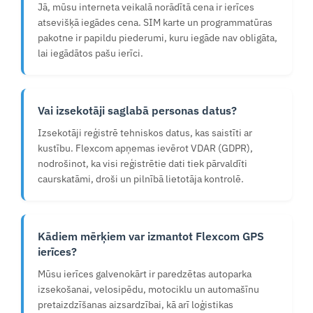
Jā, mūsu interneta veikalā norādītā cena ir ierīces
atsevišķā iegādes cena. SIM karte un programmatūras
pakotne ir papildu piederumi, kuru iegāde nav obligāta,
lai iegādātos pašu ierīci.
Vai izsekotāji saglabā personas datus?
Izsekotāji reģistrē tehniskos datus, kas saistīti ar
kustību. Flexcom apņemas ievērot VDAR (GDPR),
nodrošinot, ka visi reģistrētie dati tiek pārvaldīti
caurskatāmi, droši un pilnībā lietotāja kontrolē.
Kādiem mērķiem var izmantot Flexcom GPS
ierīces?
Mūsu ierīces galvenokārt ir paredzētas autoparka
izsekošanai, velosipēdu, motociklu un automašīnu
pretaizdzīšanas aizsardzībai, kā arī loģistikas