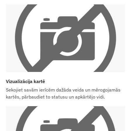
Darbības reģions
4G: Eiropa, Tuvie Austrumi, Āzija, Klusā okeāna
reģions
2G: Pasaule
Iegādes iespējas
Ja pērkat tikai ierīci (bez programmatūras
abonementa), mēs to nododam ar rūpnīcas
iestatījumiem. Jums pašiem ir jārūpējas par
Vizualizācija kartē
darbībai nepieciešamo SIM karti, tās
Sekojiet savām ierīcēm dažāda veida un mērogojamās
iestatījumiem un kartes uzturēšanu
kartēs, pārbaudiet to statusu un apkārtējo vidi.
(papildināšana, ikgadējā datu saskaņošana).
Ja kopā ar ierīci iegādājaties arī
programmatūras abonementu, bet ne SIM karti,
mēs nodosim ierīci jau reģistrētu mūsu
programmatūrā un gatavu darbam. Tomēr SIM