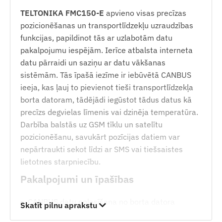
TELTONIKA FMC150-E
apvieno visas precīzas
pozicionēšanas un transportlīdzekļu uzraudzības
funkcijas, papildinot tās ar uzlabotām datu
pakalpojumu iespējām. Ierīce atbalsta interneta
datu pārraidi un saziņu ar datu vākšanas
sistēmām. Tās īpašā iezīme ir iebūvētā CANBUS
ieeja, kas ļauj to pievienot tieši transportlīdzekļa
borta datoram, tādējādi iegūstot tādus datus kā
precīzs degvielas līmenis vai dzinēja temperatūra.
Darbība balstās uz GSM tīklu un satelītu
pozicionēšanu, savukārt pozīcijas datiem var
nepārtraukti sekot līdzi ar SMS vai tiešsaistes
lietotnes starpniecību.
Pakalpojumi un īpašības
CANBUS datu nolasīšana no borta datora
Skatīt pilnu aprakstu
(piemēram, degvielas līmenis, apgriezieni,