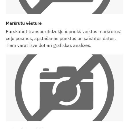
precīza vai bez kļūdām. Ražotājs patur tiesības bez
iepriekšēja brīdinājuma mainīt noteiktus produkta
parametrus vai iepakojumu – ar to saistīto datu
Maršrutu vēsture
atjaunināšana mūsu tīmekļa vietnē notiek pēc
Pārskatiet transportlīdzekļu iepriekš veiktos maršrutus:
izmaiņu konstatēšanas un izvērtēšanas.
ceļu posmus, apstāšanās punktus un saistītos datus.
Tiem varat izveidot arī grafiskas analīzes.