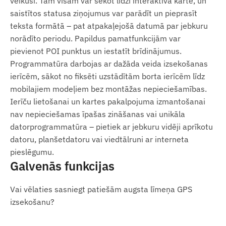
veikuši. Tam visam var sekot līdzi interaktīvā kartē, un
ierašanās noteiktā zonā (POI).
saistītos statusa ziņojumus var parādīt un pieprasīt
teksta formātā – pat atpakaļejošā datumā par jebkuru
Iepakojuma saturs
norādīto periodu. Papildus pamatfunkcijām var
pievienot POI punktus un iestatīt brīdinājumus.
TELTONIKA FMC150-E 4G LTE CANBUS GPS
Programmatūra darbojas ar dažāda veida izsekošanas
izsekotājs
ierīcēm, sākot no fiksēti uzstādītām borta ierīcēm līdz
Savienojuma kabelis
mobilajiem modeļiem bez montāžas nepieciešamības.
Lietošanas pamācība
Ierīču lietošanai un kartes pakalpojuma izmantošanai
nav nepieciešamas īpašas zināšanas vai unikāla
Lietošanas noteikumi
datorprogrammatūra – pietiek ar jebkuru vidēji aprīkotu
datoru, planšetdatoru vai viedtālruni ar interneta
Ierīces normālai darbībai nepieciešams aktīvs
pieslēgumu.
savienojums ar satelītu pozicionēšanas sistēmām
Galvenās funkcijas
un mobilo sakaru operatoru tīklu. Tie nodrošina
datu vākšanu un pārsūtīšanu uz īpašnieka tālruni
Vai vēlaties sasniegt patiešām augsta līmeņa GPS
vai centrālo sistēmu. Ierīce sazinās caur mobilo
izsekošanu?
sakaru tīklu, izmantojot tajā ievietoto
(nomaināmo) SIM karti.