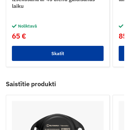
laiku
Noliktavā
No
65 €
85 
Skatīt
Saistītie produkti