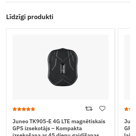
Līdzīgi produkti
Juneo TK905-E 4G LTE magnētiskais
June
GPS izsekotājs – Kompakta
GPS 
izsekošana ar 45 dienu gaidīšanas
laik