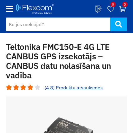
0
0
Teltonika FMC150-E 4G LTE
CANBUS GPS izsekotājs –
CANBUS datu nolasīšana un
vadība
(4.8) Produktu atsauksmes