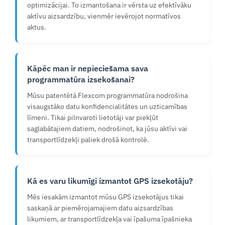
optimizācijai. To izmantošana ir vērsta uz efektīvāku
aktīvu aizsardzību, vienmēr ievērojot normatīvos
aktus.
Kāpēc man ir nepieciešama sava
programmatūra izsekošanai?
Mūsu patentētā Flexcom programmatūra nodrošina
visaugstāko datu konfidencialitātes un uzticamības
līmeni. Tikai pilnvaroti lietotāji var piekļūt
saglabātajiem datiem, nodrošinot, ka jūsu aktīvi vai
transportlīdzekļi paliek drošā kontrolē.
Kā es varu likumīgi izmantot GPS izsekotāju?
Mēs iesakām izmantot mūsu GPS izsekotājus tikai
saskaņā ar piemērojamajiem datu aizsardzības
likumiem, ar transportlīdzekļa vai īpašuma īpašnieka