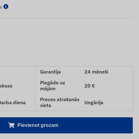
e
.
Garantija
24 mēneši
Piegāde uz
aksas
20 €
mājām
Preces atrašanās
 Darba diena
Ungārija
vieta
Pievienot grozam