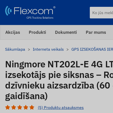
Akcijas
Produkti
Dokumenti
Par mums
Sākumlapa
Interneta veikals
GPS IZSEKOŠANAS IE
Ningmore NT202L-E 4G L
izsekotājs pie siksnas – R
dzīvnieku aizsardzība (60
gaidīšana)
(5) Produktu atsauksmes