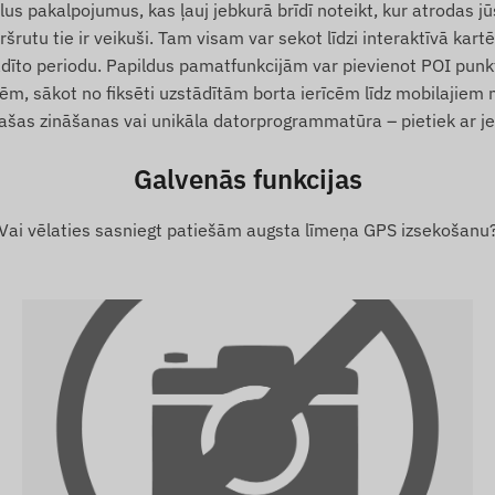
pakalpojumus, kas ļauj jebkurā brīdī noteikt, kur atrodas jūsu
šrutu tie ir veikuši. Tam visam var sekot līdzi interaktīvā kart
js
dīto periodu. Papildus pamatfunkcijām var pievienot POI punkt
m, sākot no fiksēti uzstādītām borta ierīcēm līdz mobilajiem
s zināšanas vai unikāla datorprogrammatūra – pietiek ar jebk
Galvenās funkcijas
Vai vēlaties sasniegt patiešām augsta līmeņa GPS izsekošanu
ums ar pozicionēšanas satelītu sistēmām un mobilo
sūtīšanu uz lietotāja tālruni vai centrālo sistēmu.
tojot tajā ievietoto (nomaināmo) SIM karti.