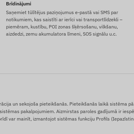
Brīdinājumi
Saņemiet tūlītējus paziņojumus e-pastā vai SMS par
notikumiem, kas saistīti ar ierīci vai transportlīdzekli –
piemēram, kustību, POI zonas šķērsošanu, vilkšanu,
aizdedzi, zemu akumulatora līmeni, SOS signālu u.c.
strācija un sekojoša pieteikšanās. Pieteikšanās laikā sistēma p
uvi sistēmas pakalpojumiem. Aizmirstas paroles gadījumā ir ies
rīdī var mainīt, izmantojot sistēmas funkciju Profils (Iepazīsti