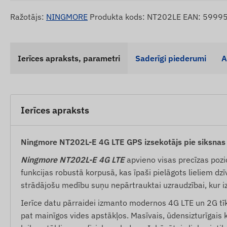
Ražotājs:
NINGMORE
Produkta kods: NT202LE EAN: 599
Ierīces apraksts, parametri
Saderīgi piederumi
A
Ierīces apraksts
Ningmore NT202L-E 4G LTE GPS izsekotājs pie siksnas 
Ningmore NT202L-E 4G LTE
apvieno visas precīzas pozi
funkcijas robustā korpusā, kas īpaši pielāgots lieliem dzīvn
strādājošu medību suņu nepārtrauktai uzraudzībai, kur iz
Ierīce datu pārraidei izmanto modernos 4G LTE un 2G tīk
pat mainīgos vides apstākļos. Masīvais, ūdensizturīgais