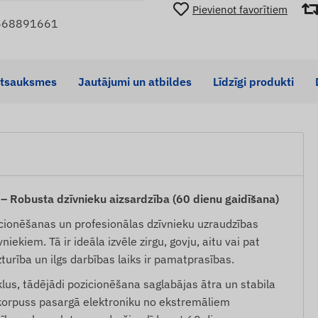
Pievienot favorītiem
9568891661
tsauksmes
Jautājumi un atbildes
Līdzīgi produkti
– Robusta dzīvnieku aizsardzība (60 dienu gaidīšana)
cionēšanas un profesionālas dzīvnieku uzraudzības
iekiem. Tā ir ideāla izvēle zirgu, govju, aitu vai pat
turība un ilgs darbības laiks ir pamatprasības.
lus, tādējādi pozicionēšana saglabājas ātra un stabila
 korpuss pasargā elektroniku no ekstremāliem