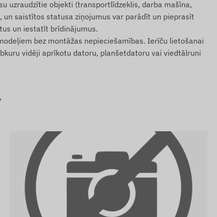
 uzraudzītie objekti (transportlīdzeklis, darba mašīna,
ē, un saistītos statusa ziņojumus var parādīt un pieprasīt
us un iestatīt brīdinājumus.
 modeļiem bez montāžas nepieciešamības. Ierīču lietošanai
uru vidēji aprīkotu datoru, planšetdatoru vai viedtālruni
?