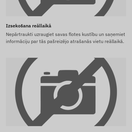
ta), mēs to nododam ar rūpnīcas iestatījumiem. Jums
ti, tās iestatījumiem un kartes uzturēšanu
Izsekošana reāllaikā
nementu, bet ne SIM karti, mēs nodosim ierīci jau
Nepārtraukti uzraugiet savas flotes kustību un saņemiet
informāciju par tās pašreizējo atrašanās vietu reāllaikā.
ēr SIM kartes iegāde, iestatīšana un uzturēšana
at arī SIM karti no mums, mēs nodosim ierīci un SIM
ies par kartes nepārtrauktu darbību – jums par pēējo
nājuma pakalpojumu, lūdzu, iegādājieties arī SMS
otāja publicēto informāciju, kas ne vienmēr ir precīza vai
dinājuma mainīt noteiktus produkta parametrus vai
mekļa vietnē notiek pēc izmaiņu konstatēšanas un