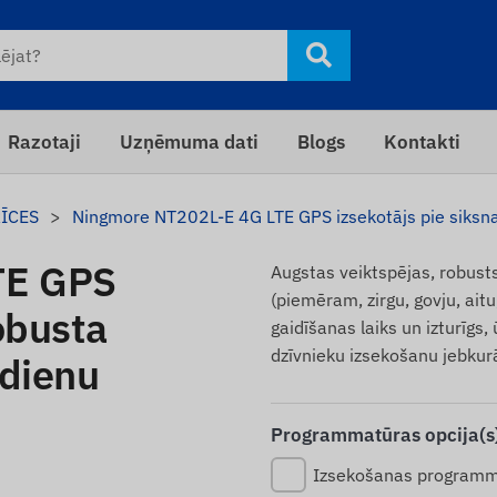
Razotaji
Uzņēmuma dati
Blogs
Kontakti
RĪCES
Ningmore NT202L-E 4G LTE GPS izsekotājs pie siksnas
TE GPS
Augstas veiktspējas, robusts
(piemēram, zirgu, govju, aitu
obusta
gaidīšanas laiks un izturīgs
dzīvnieku izsekošanu jebkur
 dienu
Programmatūras opcija(s)
Izsekošanas programm