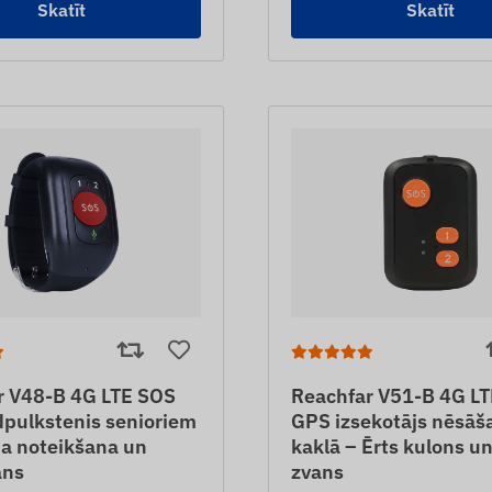
Skatīt
Skatīt
r V48-B 4G LTE SOS
Reachfar V51-B 4G L
dpulkstenis senioriem
GPS izsekotājs nēsāš
na noteikšana un
kaklā – Ērts kulons un
ans
zvans