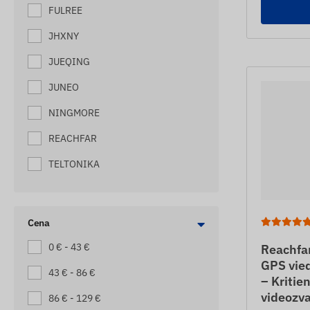
FULREE
MAŠĪNU IZSEKOTĀJI
JHXNY
MAZO KRAVAS AUTOMAŠĪNU
IZSEKOTĀJI
JUEQING
MOTOCIKLU IZSEKOTĀJI
JUNEO
PALEŠU IZSEKOTĀJI
NINGMORE
PIEKABJU IZSEKOTĀJI
REACHFAR
PUSPIEKABE
TELTONIKA
SKREJRITEŅU IZSEKOTĀJI
SOS ĀRKĀRTAS IZSAUKUMS (AR
GPS LOKĀCIJU)
Cena
STROPU IZSEKOTĀJI
0 € - 43 €
Reachfa
GPS vie
SUŅU IZSEKOTĀJI
43 € - 86 €
– Kritie
videozv
VELOSIPĒDU IZSEKOTĀJI
86 € - 129 €