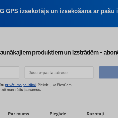
4G GPS izsekotājs un izsekošana ar pašu
jaunākajiem produktiem un izstrādēm - abon
ītu
privātuma politikai
. Piekrītu, ka FlexCom
tnē man sūtīs jaunumus.
Par mums
Piegāde
Razotaji