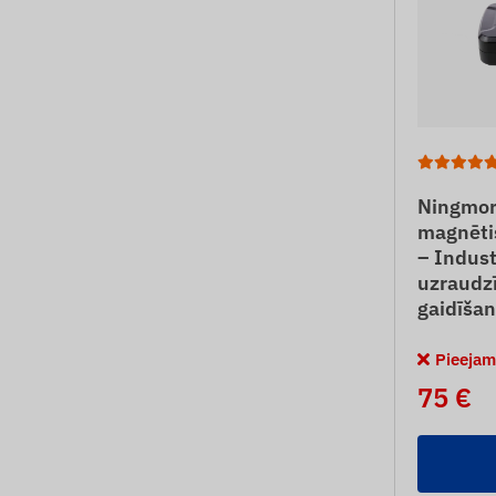
Ningmor
magnēti
– Indust
uzraudz
gaidīšan
Pieejam
75 €