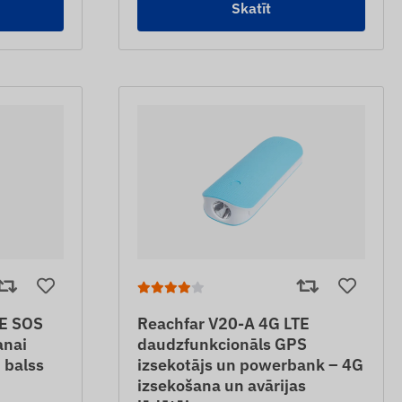
Skatīt
TE SOS
Reachfar V20-A 4G LTE
anai
daudzfunkcionāls GPS
 balss
izsekotājs un powerbank – 4G
izsekošana un avārijas