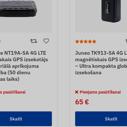
e NT19A-SA 4G LTE
Juneo TK913-SA 4G L
skais GPS izsekotājs
magnētiskais GPS izs
riālā aprīkojuma
– Ultra kompakta glob
ība (50 dienu
izsekošana
as laiks)
s pasūtīšanai
Pieejams pasūtīšanai
65 €
Skatīt
Skatīt