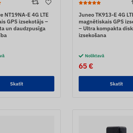
e NT19NA-E 4G LTE
Juneo TK913-E 4G LT
ais GPS izsekotājs –
magnētiskais GPS izs
a un daudzpusīga
– Ultra kompakta disk
ība
izsekošana
avā
Noliktavā
65 €
Skatīt
Skatīt