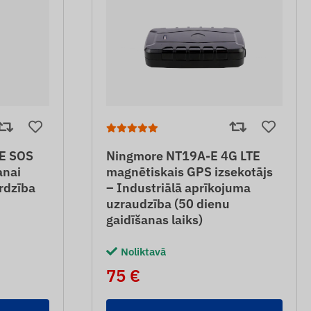
TE SOS
Ningmore NT19A-E 4G LTE
anai
magnētiskais GPS izsekotājs
ardzība
– Industriālā aprīkojuma
uzraudzība (50 dienu
gaidīšanas laiks)
Noliktavā
75 €