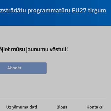
 izstrādātu programmatūru EU27 tirgum
ējiet mūsu jaunumu vēstuli!
Abonēt
Uzņēmuma dati
Blogs
Kontakti