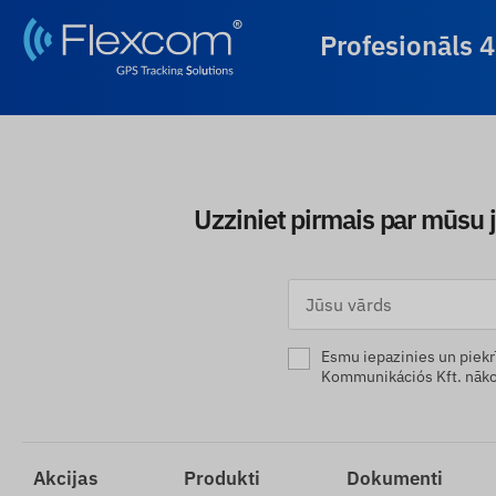
Profesionāls 
Uzziniet pirmais par mūsu 
Esmu iepazinies un piekr
Kommunikációs Kft. nāko
Akcijas
Produkti
Dokumenti