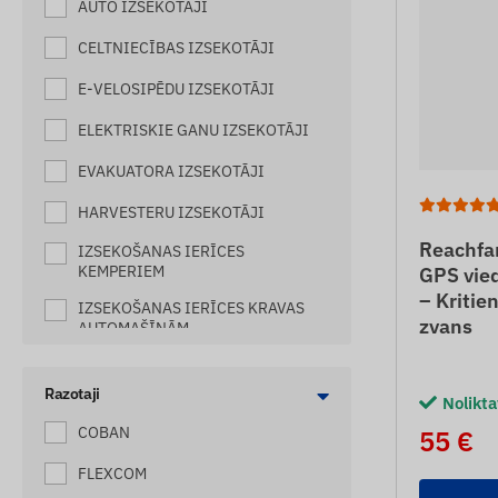
AUTO IZSEKOTĀJI
CELTNIECĪBAS IZSEKOTĀJI
E-VELOSIPĒDU IZSEKOTĀJI
ELEKTRISKIE GANU IZSEKOTĀJI
EVAKUATORA IZSEKOTĀJI
HARVESTERU IZSEKOTĀJI
Reachfa
IZSEKOŠANAS IERĪCES
KEMPERIEM
GPS vie
– Kritie
IZSEKOŠANAS IERĪCES KRAVAS
zvans
AUTOMAŠĪNĀM
KAĶU IZSEKOTĀJI
Razotaji
Nolikt
KUĢU IZSEKOTĀJI
COBAN
55 €
LAIVU IZSEKOTĀJI
FLEXCOM
LEKRĀVĒJU IZSEKOTĀJI