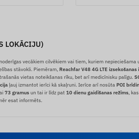
S LOKĀCIJU)
 noderīgas vecākiem cilvēkiem vai tiem, kuriem nepieciešama uzr
selības stāvokli. Piemēram,
Reachfar V48 4G LTE izsekošanas i
atrašanās vietas noteikšanas rīku, bet arī medicīnisku palīgu.
S
cija
ļauj izmantot ierīci kā skaļruni. Ierīce arī nosūta
POI brīdi
kai
73 gramus
un tai ir līdz pat
10 dienu gaidīšanas režīms
, ka
mēr esat informēts.