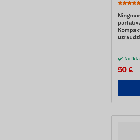
Ningmor
portatīv
Kompakt
uzraudz
Nolikt
50 €