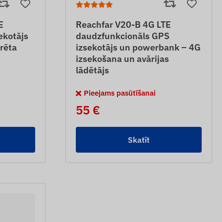
E
Reachfar V20-B 4G LTE
ekotājs
daudzfunkcionāls GPS
rēta
izsekotājs un powerbank – 4G
izsekošana un avārijas
lādētājs
Pieejams pasūtīšanai
55 €
Skatīt