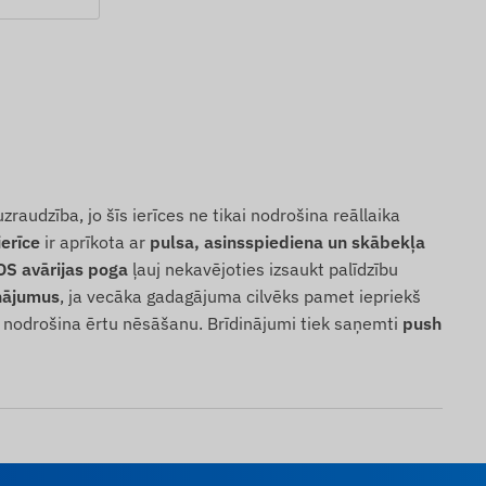
audzība, jo šīs ierīces ne tikai nodrošina reāllaika
erīce
ir aprīkota ar
pulsa, asinsspiediena un skābekļa
OS avārijas poga
ļauj nekavējoties izsaukt palīdzību
nājumus
, ja vecāka gadagājuma cilvēks pamet iepriekš
s nodrošina ērtu nēsāšanu. Brīdinājumi tiek saņemti
push