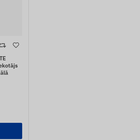
TE
ekotājs
ālā