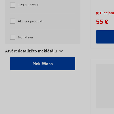
ZIRGU IZSEKOTĀJI
129 € - 172 €
Pieejam
55 €
Akcijas produkti
Noliktavā
Atvērt detalizēto meklētāju