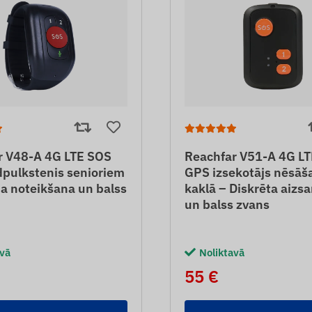
r V48-A 4G LTE SOS
Reachfar V51-A 4G L
dpulkstenis senioriem
GPS izsekotājs nēsāš
na noteikšana un balss
kaklā – Diskrēta aizs
un balss zvans
avā
Noliktavā
55 €