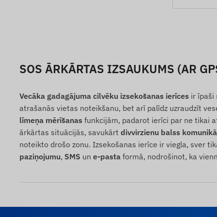
SOS ĀRKĀRTAS IZSAUKUMS (AR GP
Vecāka gadagājuma cilvēku izsekošanas ierīces
ir īpaši
atrašanās vietas noteikšanu, bet arī palīdz uzraudzīt ve
līmeņa mērīšanas
funkcijām, padarot ierīci par ne tikai 
ārkārtas situācijās, savukārt
divvirzienu balss komunikā
noteikto drošo zonu. Izsekošanas ierīce ir viegla, sver ti
paziņojumu
,
SMS
un
e-pasta
formā, nodrošinot, ka vien