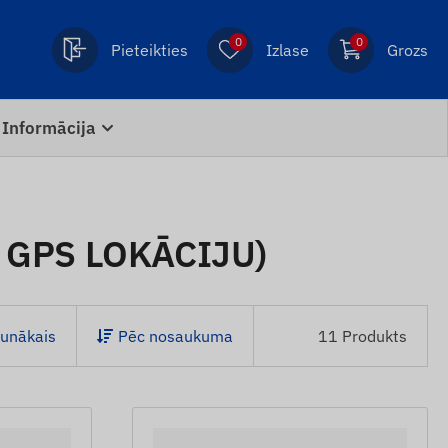
0
0
Pieteikties
Izlase
Grozs
Informācija
 GPS LOKĀCIJU)
unākais
Pēc nosaukuma
11 Produkts