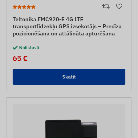
Teltonika FMC920-E 4G LTE
transportlīdzekļu GPS izsekotājs – Precīza
pozicionēšana un attālināta apturēšana
Noliktavā
65 €
Skatīt