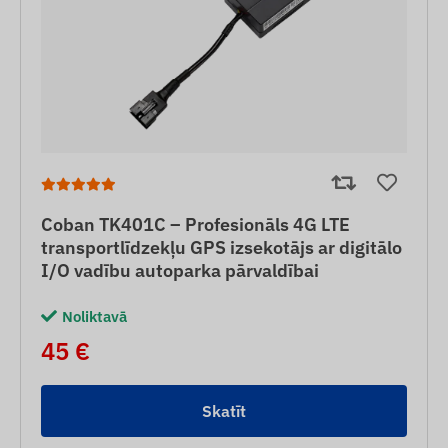
Coban TK401C – Profesionāls 4G LTE
transportlīdzekļu GPS izsekotājs ar digitālo
I/O vadību autoparka pārvaldībai
Noliktavā
45 €
Skatīt