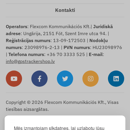
Kontakti
Operators
: Flexcom Kommunikációs Kft.|
Juridiskā
adrese
: Ungārija, 2151 Fót, Szent Imre utca 94. |
Reģistrācijas numurs
: 13-09-172503 |
Nodokļu
numurs
: 23098976-2-13 |
PVN numurs
: HU23098976
|
Telefona numurs
: +36 70 3333 525 |
E-mail
:
info@gpstrackershop.lv
Copyright © 2026 Flexcom Kommunikációs Kft., Visas
tiesības aizsargātas.
Latviešu
▼
Mēs izmantojam sīkdatnes, lai uzlabotu jūsu