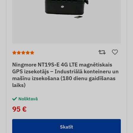
Ningmore NT19S-E 4G LTE magnētiskais
GPS izsekotājs – Industriālā konteineru un
mašīnu izsekošana (180 dienu gaidīšanas
laiks)
Noliktavā
95 €
Skatīt