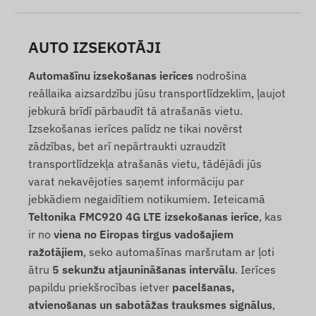
AUTO IZSEKOTĀJI
Automašīnu izsekošanas ierīces
nodrošina
reāllaika aizsardzību jūsu transportlīdzeklim, ļaujot
jebkurā brīdī pārbaudīt tā atrašanās vietu.
Izsekošanas ierīces palīdz ne tikai novērst
zādzības, bet arī nepārtraukti uzraudzīt
transportlīdzekļa atrašanās vietu, tādējādi jūs
varat nekavējoties saņemt informāciju par
jebkādiem negaidītiem notikumiem. Ieteicamā
Teltonika FMC920 4G LTE izsekošanas ierīce
, kas
ir no
viena no Eiropas tirgus vadošajiem
ražotājiem
, seko automašīnas maršrutam ar ļoti
ātru
5 sekunžu atjaunināšanas intervālu
. Ierīces
papildu priekšrocības ietver
pacelšanas,
atvienošanas un sabotāžas trauksmes signālus
,