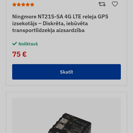
Ningmore NT21S-SA 4G LTE releja GPS
izsekotājs – Diskrēta, iebūvēta
transportlīdzekļa aizsardzība
Noliktavā
75 €
Skatīt