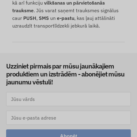
kā arī funkciju
vilkšanas un pārvietošanās
trauksme
. Jūs varat saņemt trauksmes signālus
caur
PUSH
,
SMS
un
e-pastu
, kas ļauj attālināti
uzraudzīt transportlīdzekli jebkurā laikā.
Uzziniet pirmais par mūsu jaunākajiem
produktiem un izstrādēm - abonējiet mūsu
jaunumu vēstuli!
Abonēt