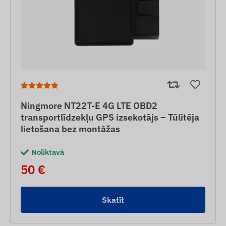
Ningmore NT22T-E 4G LTE OBD2
transportlīdzekļu GPS izsekotājs – Tūlītēja
lietošana bez montāžas
Noliktavā
50 €
Skatīt