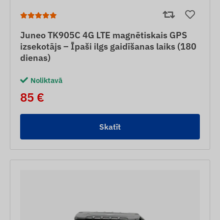
Juneo TK905C 4G LTE magnētiskais GPS
izsekotājs – Īpaši ilgs gaidīšanas laiks (180
dienas)
Noliktavā
85 €
Skatīt