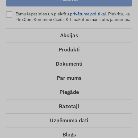
Esmu iepazinies un piekrītu
privātuma politikai
. Piekrītu, ka
FlexCom Kommunikációs Kft. nākotnē man sūtīs jaunumus.
Akcijas
Produkti
Dokumenti
Par mums
Piegāde
Razotaji
Uzņēmuma dati
Blogs