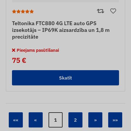
Teltonika FTC880 4G LTE auto GPS
izsekotājs – IP69K aizsardzība un 1,8 m
precizitāte
Pieejams pasūtīšanai
75 €
Skatīt
««
«
1
2
»
»»