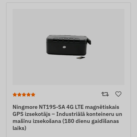
Ningmore NT19S-SA 4G LTE magnētiskais
GPS izsekotājs – Industriālā konteineru un
mašīnu izsekošana (180 dienu gaidīšanas
laiks)