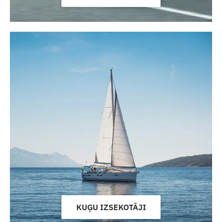
KUĢU IZSEKOTĀJI