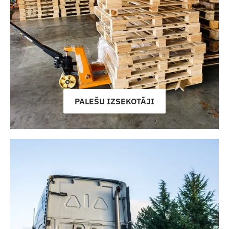
PALEŠU IZSEKOTĀJI