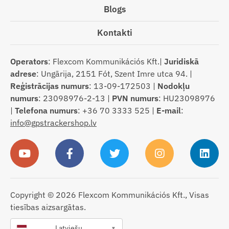
Blogs
Kontakti
Operators
: Flexcom Kommunikációs Kft.|
Juridiskā
adrese
: Ungārija, 2151 Fót, Szent Imre utca 94. |
Reģistrācijas numurs
: 13-09-172503 |
Nodokļu
numurs
: 23098976-2-13 |
PVN numurs
: HU23098976
|
Telefona numurs
: +36 70 3333 525 |
E-mail
:
info@gpstrackershop.lv
Copyright © 2026 Flexcom Kommunikációs Kft., Visas
tiesības aizsargātas.
Latviešu
▼