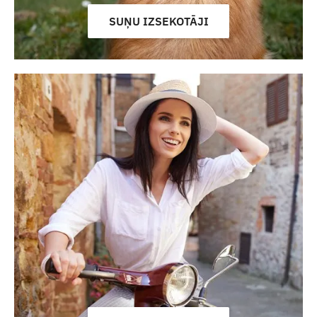
SUŅU IZSEKOTĀJI