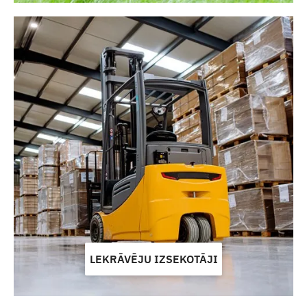
LEKRĀVĒJU IZSEKOTĀJI