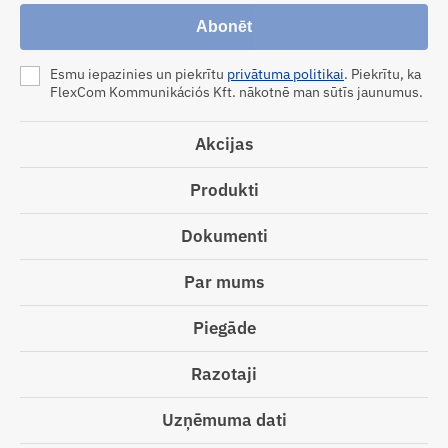
Abonēt
Esmu iepazinies un piekrītu
privātuma politikai
. Piekrītu, ka
FlexCom Kommunikációs Kft. nākotnē man sūtīs jaunumus.
Akcijas
Produkti
Dokumenti
Par mums
Piegāde
Razotaji
Uzņēmuma dati