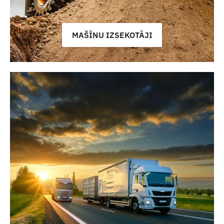
MAŠĪNU IZSEKOTĀJI