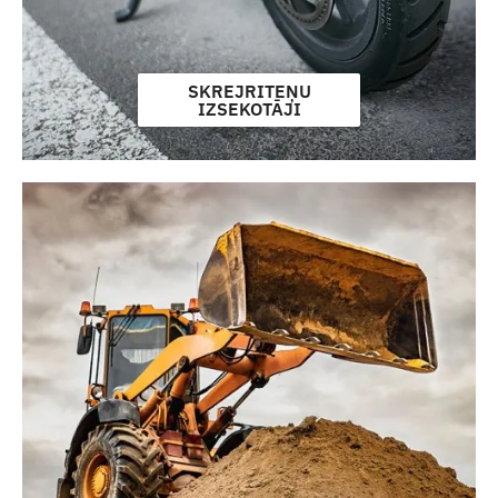
SKREJRITEŅU
IZSEKOTĀJI