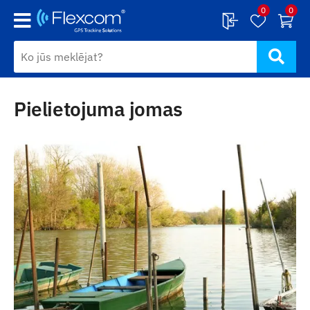
0
0
Pielietojuma jomas